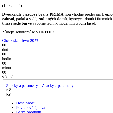
(1 produktů)
Dvoukřídlé vjezdové brány PRIMA
jsou vhodné především k
oplo
zahrad
, parků a sadů,
rodinných domů
, bytových domů i firemních
tmavě šedé barvě
výborně ladí i k moderním typům fasád.
Získejte soukromí se STÍNFOL!
Chci získat slevu 20 %
00
dnů
00
hodin
00
minut
00
sekund
Značky a parametry
Značky a parametry
Kč
Kč
Dostupnost
Povrchová úprava
Barva produktu