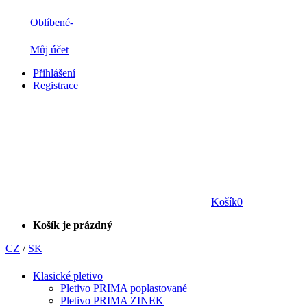
Oblíbené
-
Můj účet
Přihlášení
Registrace
Košík
0
Košík je prázdný
CZ
/
SK
Klasické pletivo
Pletivo PRIMA poplastované
Pletivo PRIMA ZINEK