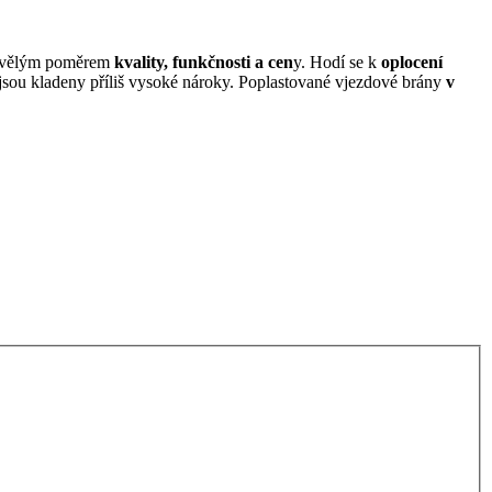
skvělým poměrem
kvality, funkčnosti a cen
y. Hodí se k
oplocení
jsou kladeny příliš vysoké nároky. Poplastované vjezdové brány
v