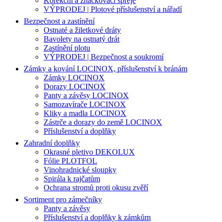
Korekční a značkovací spreje
VÝPRODEJ | Plotové příslušenství a nářadí
Bezpečnost a zastínění
Ostnaté a žiletkové dráty
Bavolety na ostnatý drát
Zastínění plotu
VÝPRODEJ | Bezpečnost a soukromí
Zámky a kování LOCINOX, příslušenství k bránám
Zámky LOCINOX
Dorazy LOCINOX
Panty a závěsy LOCINOX
Samozavírače LOCINOX
Kliky a madla LOCINOX
Zástrče a dorazy do země LOCINOX
Příslušenství a doplňky
Zahradní doplňky
Okrasné pletivo DEKOLUX
Fólie PLOTFOL
Vinohradnické sloupky
Spirála k rajčatům
Ochrana stromů proti okusu zvěří
Sortiment pro zámečníky
Panty a závěsy
Příslušenství a doplňky k zámkům