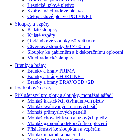
Lesnické uzlové pletivo
Svařované ohradové pletivo
Celoplastové pletivo POLYNET
Sloupky a vzpěry
Kulaté sloupky
Kulaté vzpěry
Obdélníkové sloupky 60 × 40 mm
Čtvercové sloupky 60 × 60 mm
Sloupky ke gabionům a k dekoračnímu oplocení
Vinohradnické sloupky
Branky a brány
Branky a brány PRIMA
Branky a brány FORTINET
Branky a brány BRAVO 3D / 2D
Podhrabové desky
Příslušenství pro ploty a sloupky, montážní nářadí
Montáž klasických čtyřhranných pletiv
Montáž svařovaných plotových sítí
Montáž průmyslových panelů
Montáž chovatelských a uzlových pletiv
Montáž gabionů a dekoračního oplocení
Příslušenství ke sloupkům a vzpěrám
Montážní nářadí a materiál