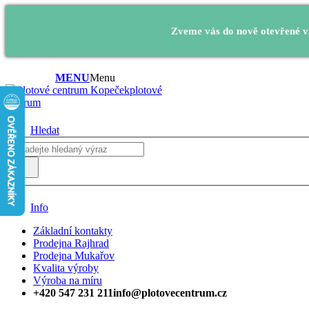
Zveme vás do nově otevřené vz
MENU
Menu
plotové
centrum
Hledat
Info
Základní kontakty
Prodejna Rajhrad
Prodejna Mukařov
Kvalita výroby
Výroba na míru
+420 547 231 211
info@plotovecentrum.cz