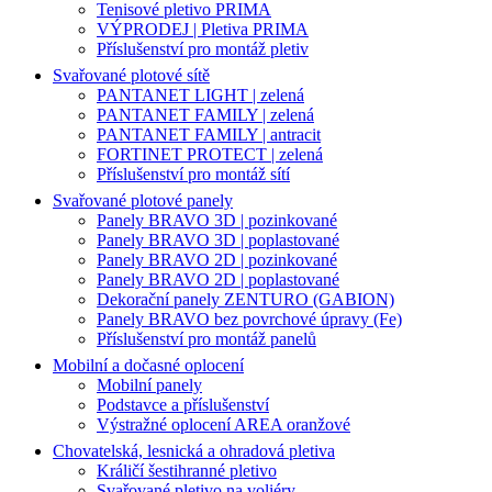
Tenisové pletivo PRIMA
VÝPRODEJ | Pletiva PRIMA
Příslušenství pro montáž pletiv
Svařované plotové sítě
PANTANET LIGHT | zelená
PANTANET FAMILY | zelená
PANTANET FAMILY | antracit
FORTINET PROTECT | zelená
Příslušenství pro montáž sítí
Svařované plotové panely
Panely BRAVO 3D | pozinkované
Panely BRAVO 3D | poplastované
Panely BRAVO 2D | pozinkované
Panely BRAVO 2D | poplastované
Dekorační panely ZENTURO (GABION)
Panely BRAVO bez povrchové úpravy (Fe)
Příslušenství pro montáž panelů
Mobilní a dočasné oplocení
Mobilní panely
Podstavce a příslušenství
Výstražné oplocení AREA oranžové
Chovatelská, lesnická a ohradová pletiva
Králičí šestihranné pletivo
Svařované pletivo na voliéry