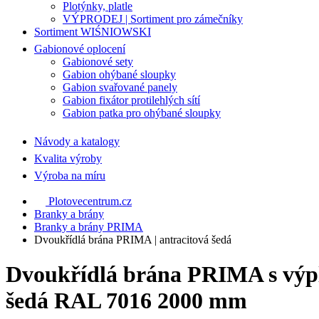
Plotýnky, platle
VÝPRODEJ | Sortiment pro zámečníky
Sortiment WIŚNIOWSKI
Gabionové oplocení
Gabionové sety
Gabion ohýbané sloupky
Gabion svařované panely
Gabion fixátor protilehlých sítí
Gabion patka pro ohýbané sloupky
Návody a katalogy
Kvalita výroby
Výroba na míru
Plotovecentrum.cz
Branky a brány
Branky a brány PRIMA
Dvoukřídlá brána PRIMA | antracitová šedá
Dvoukřídlá brána PRIMA s výpln
šedá RAL 7016 2000 mm