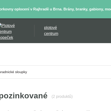
kovny oplocení v Rajhradě u Brna. Brány, branky, gabiony, mode
plotové
centrum
hradnické sloupky
 pozinkované
(2 produktů)