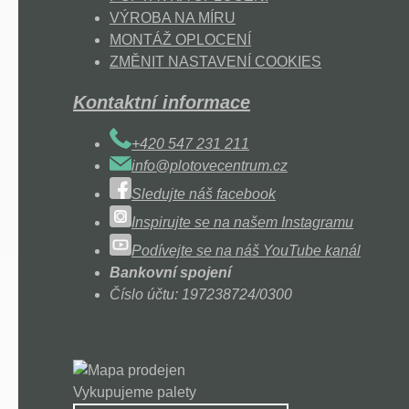
VÝROBA NA MÍRU
MONTÁŽ OPLOCENÍ
ZMĚNIT NASTAVENÍ COOKIES
Kontaktní informace
+420 547 231 211
info@plotovecentrum.cz
Sledujte náš facebook
Inspirujte se na našem Instagramu
Podívejte se na náš YouTube kanál
Bankovní spojení
Číslo účtu: 197238724/0300
Odběrná místa
Vykupujeme palety