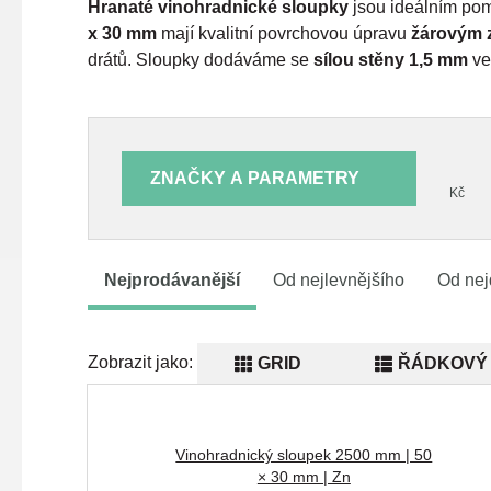
Hranaté vinohradnické sloupky
jsou ideálním po
x 30 mm
mají kvalitní povrchovou úpravu
žárovým 
drátů. Sloupky dodáváme se
sílou stěny 1,5 mm
ve
ZNAČKY A PARAMETRY
Kč
Nejprodávanější
Od nejlevnějšího
Od nej
Zobrazit jako:
GRID
ŘÁDKOVÝ 
Vinohradnický sloupek 2500 mm | 50
× 30 mm | Zn