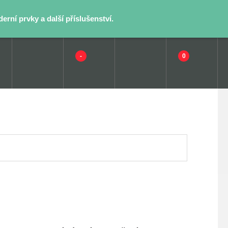
rní prvky a další příslušenství.
-
0