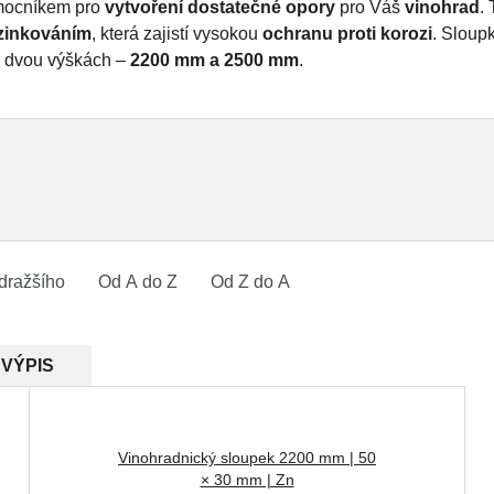
mocníkem pro
vytvoření dostatečné opory
pro Váš
vinohrad
.
zinkováním
, která zajistí vysokou
ochranu proti korozi
. Sloup
 dvou výškách –
2200 mm a 2500 mm
.
dražšího
Od A do Z
Od Z do A
VÝPIS
Vinohradnický sloupek 2200 mm | 50
× 30 mm | Zn