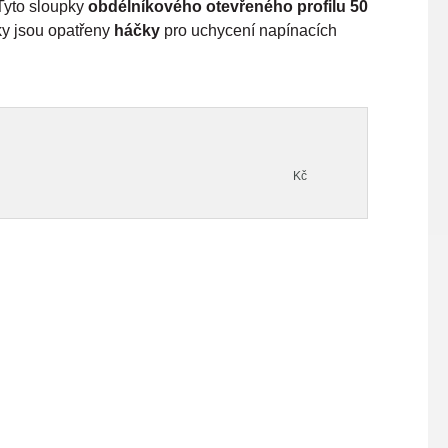
 Tyto sloupky
obdélníkového otevřeného profilu 50
ky jsou opatřeny
háčky
pro uchycení napínacích
Kč