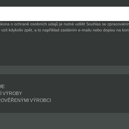
ákona o ochraně osobních údajů je nutné udělit Souhlas se zpracová
vzít kdykoliv zpět, a to například zasláním e-mailu nebo dopisu na kon
ME
NÍ VÝROBY
ROVĚŘENÝMI VÝROBCI