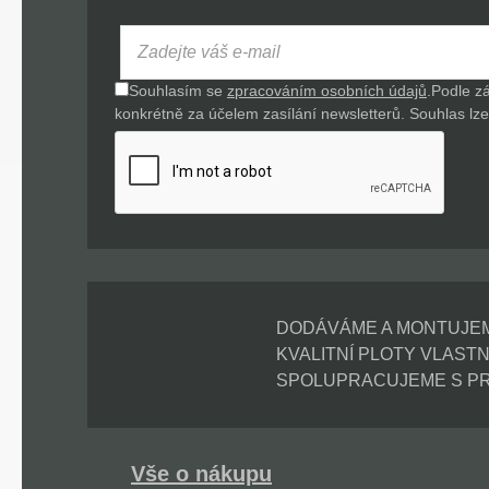
Souhlasím se
zpracováním osobních údajů
.
Podle z
konkrétně za účelem zasílání newsletterů. Souhlas lze 
DODÁVÁME A MONTUJE
KVALITNÍ PLOTY VLAST
SPOLUPRACUJEME S P
Vše o nákupu