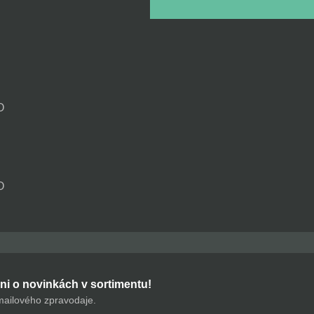
O
O
ni o novinkách v sortimentu!
mailového zpravodaje.