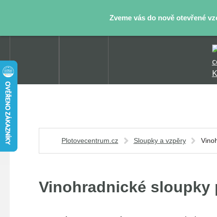
Zveme vás do nově otevřené vzor
Plotovecentrum.cz
Sloupky a vzpěry
Vino
Vinohradnické sloupky