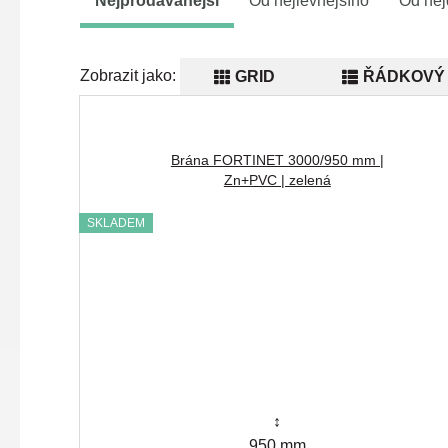
Nejprodávanější
Od nejlevnějšího
Od nej
Zobrazit jako:
GRID
ŘÁDKOVÝ 
Brána FORTINET 3000/950 mm |
Zn+PVC | zelená
SKLADEM
↕
950 mm