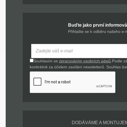
Buďte jako první informová
Přihlašte se k odběru našeho e-
Souhlasím se
zpracováním osobních údajů
.
Podle z
konkrétně za účelem zasílání newsletterů. Souhlas lze 
DODÁVÁME A MONTUJE