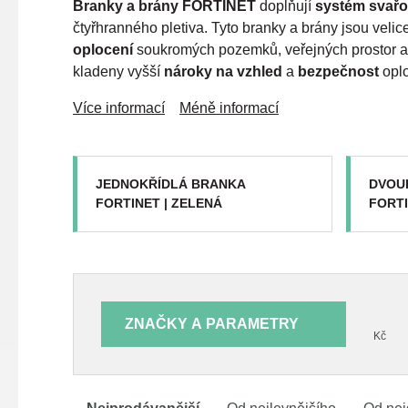
Branky a brány FORTINET
doplňují
systém svařo
čtyřhranného pletiva. Tyto branky a brány jsou velic
oplocení
soukromých pozemků, veřejných prostor a
kladeny vyšší
nároky na vzhled
a
bezpečnost
opl
Více informací
Méně informací
JEDNOKŘÍDLÁ BRANKA
DVOU
FORTINET | ZELENÁ
FORTI
ZNAČKY A PARAMETRY
Kč