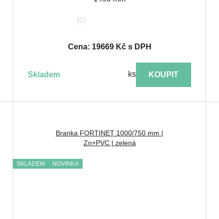
(0)
Cena: 19669 Kč s DPH
ks
skladem
KOUPIT
Branka FORTINET 1000/750 mm |
Zn+PVC | zelená
SKLADEM
NOVINKA