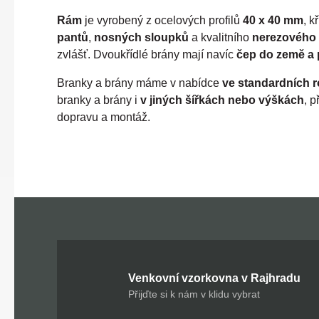
Rám
je vyrobený z ocelových profilů
40 x 40 mm
, k
pantů
,
nosných sloupků
a kvalitního
nerezového
zvlášť. Dvoukřídlé brány mají navíc
čep do země a
Branky a brány máme v nabídce
ve standardních 
branky a brány i
v jiných šířkách nebo výškách
, p
dopravu a montáž.
Venkovní vzorkovna v Rajhradu
Přijďte si k nám v klidu vybrat