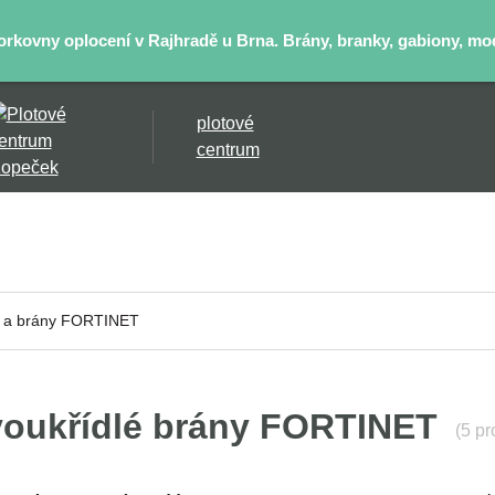
kovny oplocení v Rajhradě u Brna. Brány, branky, gabiony, mode
plotové
centrum
 a brány FORTINET
voukřídlé brány FORTINET
(5 pr