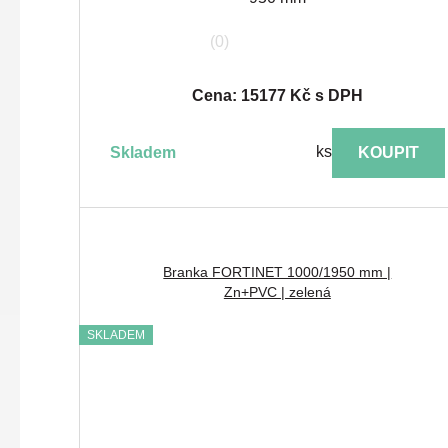
(0)
Cena: 15177 Kč s DPH
ks
skladem
KOUPIT
Branka FORTINET 1000/1950 mm |
Zn+PVC | zelená
SKLADEM