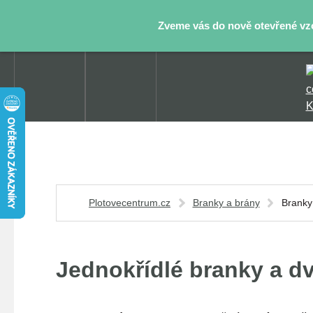
Zveme vás do nově otevřené vzor
Plotovecentrum.cz
Branky a brány
Branky
Jednokřídlé branky a d