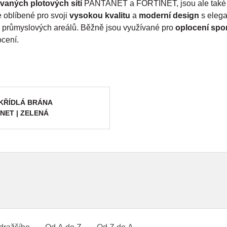
vaných plotových sítí
PANTANET a FORTINET, jsou ale tak
e oblíbené pro svoji
vysokou kvalitu
a
moderní design
s elega
 průmyslových areálů. Běžně jsou využívané pro
oplocení spo
ocení.
KŘÍDLÁ BRÁNA
NET | ZELENÁ