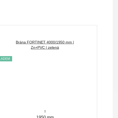
Brána FORTINET 4000/1950 mm |
Zn+PVC | zelená
LADEM
↕
1950 mm