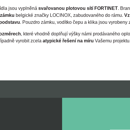
řídla jsou vyplněná
svařovanou plotovou sítí FORTINET
. Bra
 zámku
belgické značky LOCINOX, zabudovaného do rámu.
Vz
 podstavu
. Pouzdro zámku, vodítko čepu a klika jsou vyrobeny z
rozměrech
, které vhodně doplňují výšky námi prodávaného opl
řípadně vyrobit zcela
atypické řešení na míru
Vašemu projektu. 