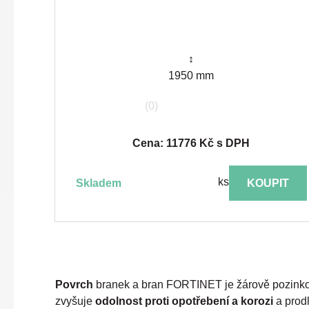
↕
1950 mm
(0)
Cena: 11776 Kč s DPH
ks
skladem
KOUPIT
Povrch
branek a bran FORTINET je žárově pozinko
zvyšuje
odolnost proti opotřebení a korozi
a prod