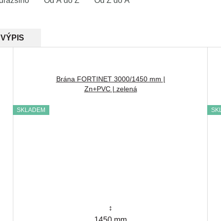
dražšího
Od A do Z
Od Z do A
VÝPIS
Brána FORTINET 3000/1450 mm |
Zn+PVC | zelená
SKLADEM
SK
↕
1450 mm