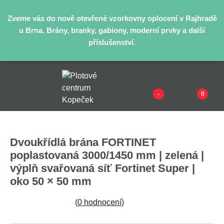
Zveme vás do nově otevřené vzorkovny oplocení v Rajhradě
u Brna. Brány, branky, gabiony, moderní prvky a další
příslušenství.
-
0
Dvoukřídlá brána FORTINET
poplastovaná 3000/1450 mm | zelená |
výplň svařovaná síť Fortinet Super |
oko 50 × 50 mm
(
0 hodnocení
)