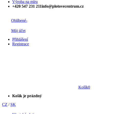
Výroba na míru
+420 547 231 211
info@plotovecentrum.cz
Oblíbené
-
Můj účet
Přihlášení
Registrace
Košík
0
Košík je prázdný
CZ
/
SK