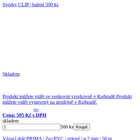
Svorky CLIP | balení 500 ks
Skladem
Produkt můžete vidět ve venkovní vzorkovně v Rajhradě.
Produkt
můžete vidět vystavený na prodejně v Rajhradě.
(0)
Cena: 595 Kč s DPH
skladem
500 ks
Koupit
Vázací drát PRIMA | Zn+PVC | zelený | ø 2 mm | 50 m