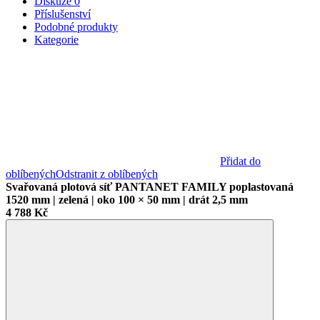
Diskuze
0
Příslušenství
Podobné produkty
Kategorie
Přidat do
oblíbených
Odstranit z oblíbených
Svařovaná plotová síť PANTANET FAMILY poplastovaná
1520 mm | zelená | oko 100 × 50 mm | drát 2,5 mm
4 788 Kč