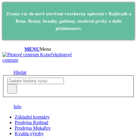
Zveme vás do nově otevřené vzorkovny oplocení v Rajhradě u
Brna. Brány, branky, gabiony, moderní prvky a další
příslušenství.
MENU
Menu
plotové
centrum
Hledat
Info
Základní kontakty
Prodejna Rajhrad
Prodejna Mukařov
Kvalita výroby