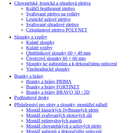
Chovatelská, lesnická a ohradová pletiva
Králičí šestihranné pletivo
Svařované pletivo na voliéry
Lesnické uzlové pletivo
Svařované ohradové pletivo
Celoplastové pletivo POLYNET
Sloupky a vzpěry
Kulaté sloupky
Kulaté vzpěry
Obdélníkové sloupky 60 × 40 mm
Čtvercové sloupky 60 × 60 mm
Sloupky ke gabionům a k dekoračnímu oplocení
Vinohradnické sloupky
Branky a brány
Branky a brány PRIMA
Branky a brány FORTINET
Branky a brány BRAVO 3D / 2D
Podhrabové desky
Příslušenství pro ploty a sloupky, montážní nářadí
Montáž klasických čtyřhranných pletiv
Montáž svařovaných plotových sítí
Montáž průmyslových panelů
Montáž chovatelských a uzlových pletiv
Montáž gabionů a dekoračního oplocení