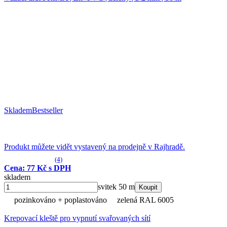
Skladem
Bestseller
Produkt můžete vidět vystavený na prodejně v Rajhradě.
(4)
Cena: 77 Kč s DPH
skladem
svitek 50 m
Koupit
pozinkováno + poplastováno
zelená RAL 6005
Krepovací kleště pro vypnutí svařovaných sítí