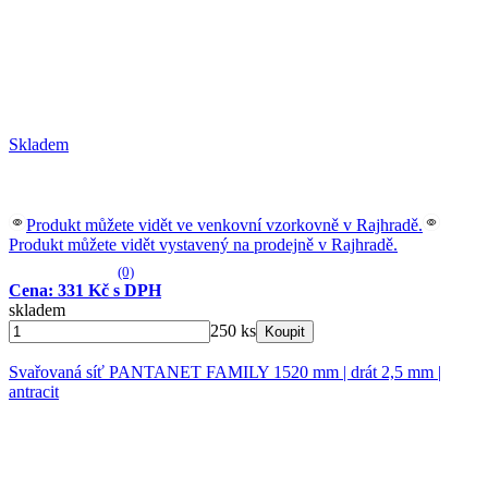
Skladem
Produkt můžete vidět ve venkovní vzorkovně v Rajhradě.
Produkt můžete vidět vystavený na prodejně v Rajhradě.
(0)
Cena: 331 Kč s DPH
skladem
250 ks
Koupit
Svařovaná síť PANTANET FAMILY 1520 mm | drát 2,5 mm |
antracit