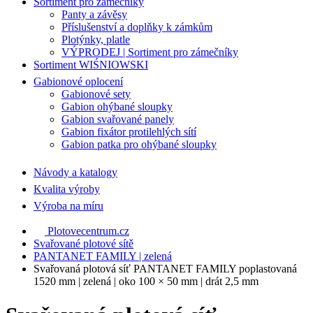
Sortiment pro zámečníky
Panty a závěsy
Příslušenství a doplňky k zámkům
Plotýnky, platle
VÝPRODEJ | Sortiment pro zámečníky
Sortiment WIŚNIOWSKI
Gabionové oplocení
Gabionové sety
Gabion ohýbané sloupky
Gabion svařované panely
Gabion fixátor protilehlých sítí
Gabion patka pro ohýbané sloupky
Návody a katalogy
Kvalita výroby
Výroba na míru
Plotovecentrum.cz
Svařované plotové sítě
PANTANET FAMILY | zelená
Svařovaná plotová síť PANTANET FAMILY poplastovaná
1520 mm | zelená | oko 100 × 50 mm | drát 2,5 mm