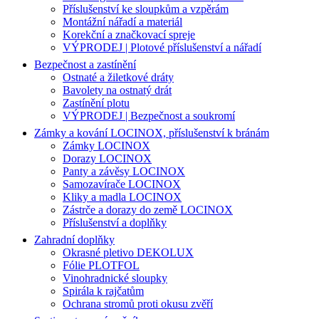
Příslušenství ke sloupkům a vzpěrám
Montážní nářadí a materiál
Korekční a značkovací spreje
VÝPRODEJ | Plotové příslušenství a nářadí
Bezpečnost a zastínění
Ostnaté a žiletkové dráty
Bavolety na ostnatý drát
Zastínění plotu
VÝPRODEJ | Bezpečnost a soukromí
Zámky a kování LOCINOX, příslušenství k bránám
Zámky LOCINOX
Dorazy LOCINOX
Panty a závěsy LOCINOX
Samozavírače LOCINOX
Kliky a madla LOCINOX
Zástrče a dorazy do země LOCINOX
Příslušenství a doplňky
Zahradní doplňky
Okrasné pletivo DEKOLUX
Fólie PLOTFOL
Vinohradnické sloupky
Spirála k rajčatům
Ochrana stromů proti okusu zvěří