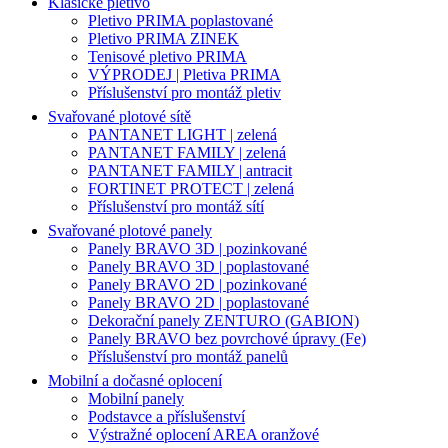
Klasické pletivo
Pletivo PRIMA poplastované
Pletivo PRIMA ZINEK
Tenisové pletivo PRIMA
VÝPRODEJ | Pletiva PRIMA
Příslušenství pro montáž pletiv
Svařované plotové sítě
PANTANET LIGHT | zelená
PANTANET FAMILY | zelená
PANTANET FAMILY | antracit
FORTINET PROTECT | zelená
Příslušenství pro montáž sítí
Svařované plotové panely
Panely BRAVO 3D | pozinkované
Panely BRAVO 3D | poplastované
Panely BRAVO 2D | pozinkované
Panely BRAVO 2D | poplastované
Dekorační panely ZENTURO (GABION)
Panely BRAVO bez povrchové úpravy (Fe)
Příslušenství pro montáž panelů
Mobilní a dočasné oplocení
Mobilní panely
Podstavce a příslušenství
Výstražné oplocení AREA oranžové