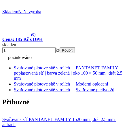
Skladem
Naše výroba
(0)
Cena: 185 Kč s DPH
skladem
ks
Koupit
pozinkováno
Svařované plotové sítě v rolích
PANTANET FAMILY
poplastovaná síť | barva zelená | oko 100 × 50 mm | drát 2,5
mm
Svařované plotové sítě v rolích
Moderní oplocení
Svařované plotové sítě v rolích
Svařované pletivo 2d
Příbuzné
Svařovaná síť PANTANET FAMILY 1520 mm | drát 2,5 mm |
antracit