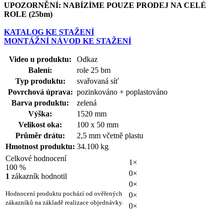
UPOZORNĚNÍ: NABÍZÍME POUZE PRODEJ NA CELÉ
ROLE (25bm)
KATALOG KE STAŽENÍ
MONTÁŽNÍ NÁVOD KE STAŽENÍ
Video u produktu:
Odkaz
Balení:
role 25 bm
Typ produktu:
svařovaná síť
Povrchová úprava:
pozinkováno + poplastováno
Barva produktu:
zelená
Výška:
1520 mm
Velikost oka:
100 x 50 mm
Průměr drátu:
2,5 mm včetně plastu
Hmotnost produktu:
34.100 kg
Celkové hodnocení
1×
100 %
0×
1
zákazník hodnotil
0×
Hodnocení produktu pochází od ověřených
0×
zákazníků na základě realizace objednávky.
0×