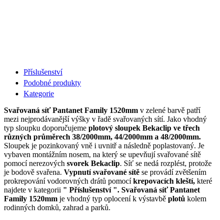
Příslušenství
Podobné produkty
Kategorie
Svařovaná síť Pantanet Family 1520mm
v zelené barvě patří
mezi nejprodávanější výšky v řadě svařovaných sítí. Jako vhodný
typ sloupku doporučujeme
plotový sloupek Bekaclip ve třech
různých průměrech 38/2000mm, 44/2000mm a 48/2000mm.
Sloupek je pozinkovaný vně i uvnitř a následně poplastovaný. Je
vybaven montážním nosem, na který se upevňují svařované sítě
pomocí nerezových
svorek Bekaclip
. Síť se nedá rozplést, protože
je bodově svařena.
Vypnutí svařované sítě
se provádí zvětšením
prokrepování vodorovných drátů pomocí
krepovacích kleští,
které
najdete v kategorii
" Příslušenství ". Svařovaná síť Pantanet
Family 1520mm
je vhodný typ oplocení k výstavbě
plotů
kolem
rodinných domků, zahrad a parků.