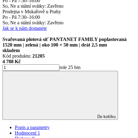
Po - Pá 7:30–16:00
So, Ne a státní svátky: Zavřeno
Prodejna v Mukařově u Prahy
Po - Pá 7:30–16:00
So, Ne a státní svátky: Zavřeno
Jak se k nám dostanete
Svařovaná plotová síť PANTANET FAMILY poplastovaná
1520 mm | zelená | oko 100 × 50 mm | drát 2,5 mm
skladem
Kód produktu:
21205
4 788 Kč
role 25 bm
Do košíku
Popis a parametry
Hodnocení
1