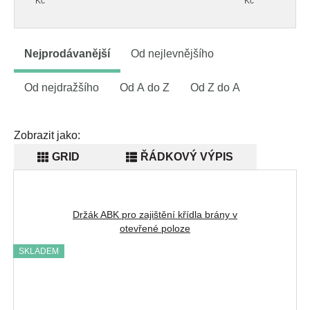
Kč
Kč
Nejprodávanější
Od nejlevnějšího
Od nejdražšího
Od A do Z
Od Z do A
Zobrazit jako:
GRID
ŘÁDKOVÝ VÝPIS
Držák ABK pro zajištění křídla brány v
otevřené poloze
SKLADEM