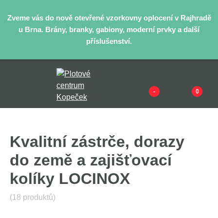
Zveme vás do nově otevřené vzorkovny oplocení v Rajhradě
u Brna. Brány, branky, gabiony, moderní prvky a další
příslušenství.
-
0
Kvalitní zástrče, dorazy
do země a zajišťovací
kolíky LOCINOX
(18 produktů)