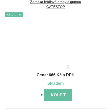
Zarážka křídlové brány s gumou
GATESTOP
SKLADEM
(0)
Cena: 666 Kč s DPH
skladem
ks
KOUPIT