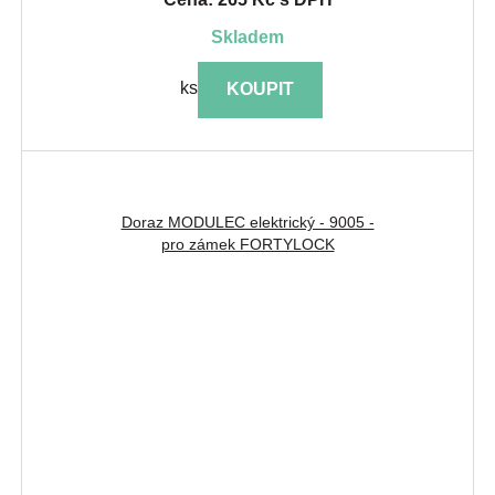
skladem
ks
KOUPIT
Doraz MODULEC elektrický - 9005 -
pro zámek FORTYLOCK