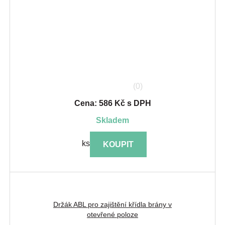
(0)
Cena: 586 Kč s DPH
skladem
ks
KOUPIT
Držák ABL pro zajištění křídla brány v
otevřené poloze