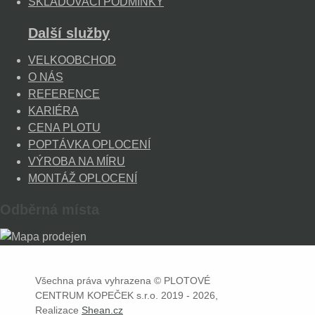
SKLADOVACÍ PODMÍNKY
Další služby
VELKOOBCHOD
O NÁS
REFERENCE
KARIÉRA
CENA PLOTU
POPTÁVKA OPLOCENÍ
VÝROBA NA MÍRU
MONTÁŽ OPLOCENÍ
Odběrná místa
Všechna práva vyhrazena © PLOTOVÉ
CENTRUM KOPEČEK s.r.o. 2019 - 2026,
Realizace
Shean.cz