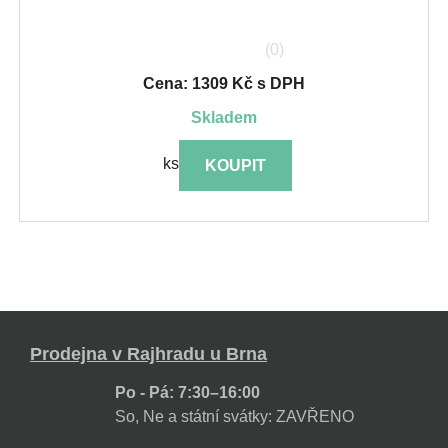
(0)
Cena: 1309 Kč s DPH
skladem
ks
KOUPIT
Prodejna v Rajhradu u Brna
Po - Pá: 7:30–16:00
So, Ne a státní svátky: ZAVŘENO