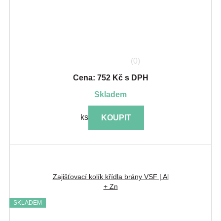
(0)
Cena: 752 Kč s DPH
skladem
ks
KOUPIT
Zajišťovací kolík křídla brány VSF | Al
+ Zn
SKLADEM