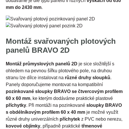
dodáváme je dle typu panelu v různých
výškách od 630
mm do 2430 mm
.
Montáž svařovaných plotových
panelů BRAVO 2D
Montáž průmyslových panelů 2D
je sice složitější s
ohledem na pevnou šířku plotového pole, na druhou
stranu lze dílce instalovat na
různé druhy sloupků
.
Panely doporučujeme montovat na kompatibilní
pozinkované
sloupky BRAVO se
čtvercovým profilem
60 x 60 mm
, ke kterým dodáváme praktické plastové
příchytky
. Při montáži na pozinkované
sloupky BRAVO
s obdélníkovým profilem 60 x 40 mm
je možné využít
různé druhy univerzálních
příchytek
z PVC nebo nerezu,
kovové objímky
, případně praktické
třmenové