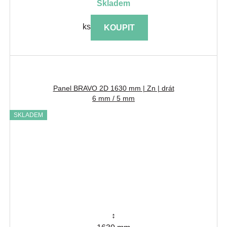
skladem
ks
KOUPIT
Panel BRAVO 2D 1630 mm | Zn | drát
6 mm / 5 mm
SKLADEM
↕