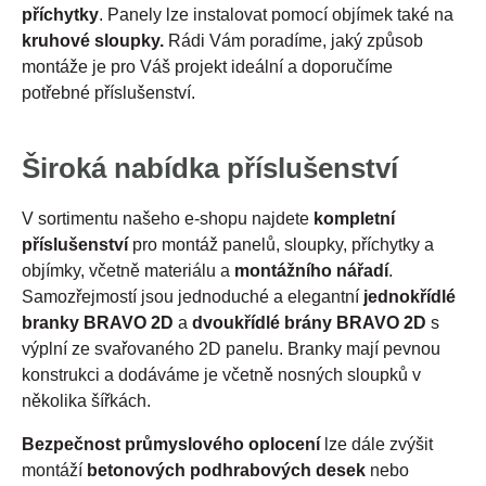
příchytky
. Panely lze instalovat pomocí objímek také na
kruhové sloupky.
Rádi Vám poradíme, jaký způsob
montáže je pro Váš projekt ideální a doporučíme
potřebné příslušenství.
Široká nabídka příslušenství
V sortimentu našeho e-shopu najdete
kompletní
příslušenství
pro montáž panelů, sloupky, příchytky a
objímky, včetně materiálu a
montážního nářadí
.
Samozřejmostí jsou jednoduché a elegantní
jednokřídlé
branky BRAVO 2D
a
dvoukřídlé brány BRAVO 2D
s
výplní ze svařovaného 2D panelu. Branky mají pevnou
konstrukci a dodáváme je včetně nosných sloupků v
několika šířkách.
Bezpečnost průmyslového oplocení
lze dále zvýšit
montáží
betonových podhrabových desek
nebo