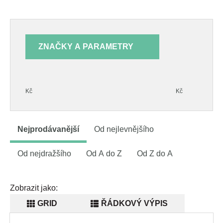
ZNAČKY A PARAMETRY
Kč
Kč
Nejprodávanější
Od nejlevnějšího
Od nejdražšího
Od A do Z
Od Z do A
Zobrazit jako:
GRID
ŘÁDKOVÝ VÝPIS