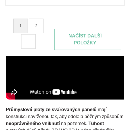
1
2
NAČÍST DALŠÍ
POLOŽKY
Průmyslové ploty ze svařovaných panelů
mají
konstrukci navrženou tak, aby odolala běžným způsobům
neoprávněného vniknutí
na pozemek.
Tuhost