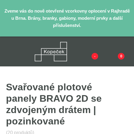
Zveme vás do nově otevřené vzorkovny oplocení v Rajhradě
u Brna. Brány, branky, gabiony, moderní prvky a další
příslušenství.
-
0
Svařované plotové
panely BRAVO 2D se
zdvojeným drátem |
pozinkované
(20 produktů)