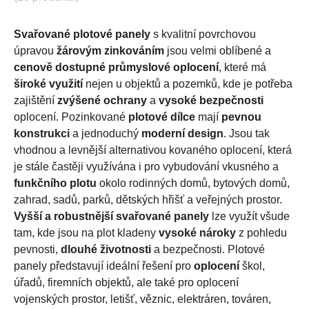
Svařované plotové panely
s kvalitní povrchovou
úpravou
žárovým zinkováním
jsou velmi oblíbené a
cenově dostupné průmyslové oplocení
, které má
široké využití
nejen u objektů a pozemků, kde je potřeba
zajištění
zvýšené ochrany
a
vysoké bezpečnosti
oplocení. Pozinkované
plotové dílce
mají
pevnou
konstrukci
a jednoduchý
moderní design
. Jsou tak
vhodnou a levnější alternativou kovaného oplocení, která
je stále častěji využívána i pro vybudování vkusného a
funkčního plotu
okolo rodinných domů, bytových domů,
zahrad, sadů, parků, dětských hřišť a veřejných prostor.
Vyšší a robustnější svařované panely
lze využít všude
tam, kde jsou na plot kladeny
vysoké nároky
z pohledu
pevnosti,
dlouhé životnosti
a bezpečnosti. Plotové
panely představují ideální řešení pro
oplocení
škol,
úřadů, firemních objektů, ale také pro oplocení
vojenských prostor, letišť, věznic, elektráren, továren,