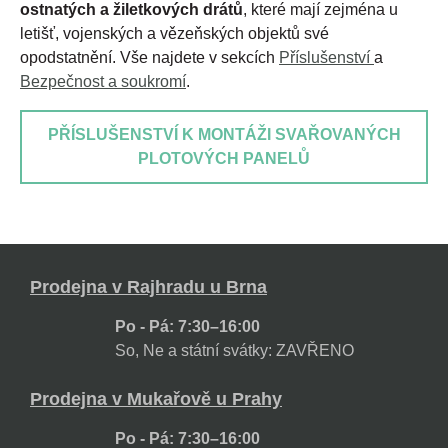
ostnatých a žiletkových drátů
, které mají zejména u
letišť, vojenských a vězeňských objektů své
opodstatnění. Vše najdete v sekcích
Příslušenství
a
Bezpečnost a soukromí
.
PŘÍSLUŠENSTVÍ K MONTÁŽI SVAŘOVANÝCH
PLOTOVÝCH PANELŮ
Prodejna v Rajhradu u Brna
Po - Pá: 7:30–16:00
So, Ne a státní svátky: ZAVŘENO
Prodejna v Mukařově u Prahy
Po - Pá: 7:30–16:00