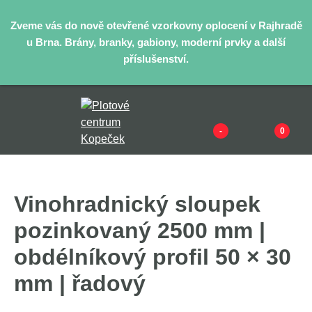
Zveme vás do nově otevřené vzorkovny oplocení v Rajhradě
u Brna. Brány, branky, gabiony, moderní prvky a další
příslušenství.
-
0
Vinohradnický sloupek
pozinkovaný 2500 mm |
obdélníkový profil 50 × 30
mm | řadový