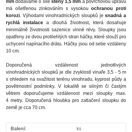
mm
dodáváme o síle
stěny 1,5 mm
a povrchovou úpravu
má ošetřenou zinkováním s vysokou
ochranou proti
korozi
. Výhodami vinohradnických sloupků je
snadná a
rychlá instalace
a dlouhá životnost, která dosahuje
minimálně životnosti sazenice vinné révy. Sloupky jsou
opatřeny ze dvou protilehlých stran háčky, které slouží pro
uchycení napínacího drátu. Háčky jsou od sebe vzdáleny
10 cm.
Doporučená vzdálenost jednotlivých
vinohradníckých sloupků je dle zvyklostí vinaře 3,5 - 5 m
s ohledem na svažitost terénu vinohradu, kyprost půdy a
povětrnostní podmínky. V lokalitě se silným či častým
větrem doporučujeme vzdálenost mezi sloupky max.
4 metry. Doporučená hloubka pro zatlačení sloupku do
země je cca 70 cm.
Balení:
ks