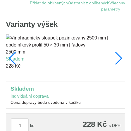
Přidat do oblíbených
Odstranit z oblíbených
Všechny
parametry
Varianty výšek
2500 mm
skladem
22
228 Kč
s
20
skladem
Individuální doprava
Cena dopravy bude uvedena v košíku
228
Kč
ks
s DPH