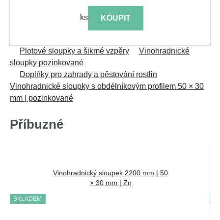
ks
KOUPIT
Plotové sloupky a šikmé vzpěry
Vinohradnické
sloupky pozinkované
Doplňky pro zahrady a pěstování rostlin
Vinohradnické sloupky s obdélníkovým profilem 50 × 30
mm | pozinkované
Příbuzné
Vinohradnický sloupek 2200 mm | 50
× 30 mm | Zn
SKLADEM
S