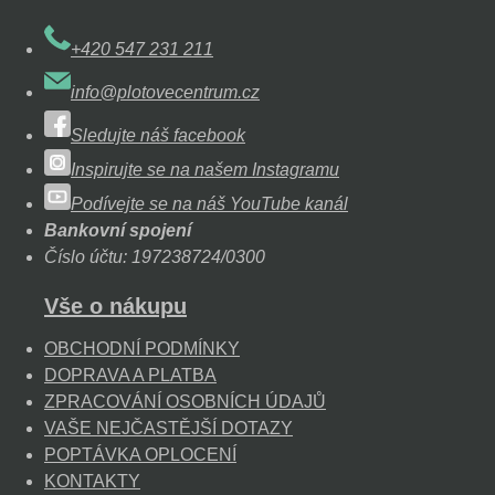
+420 547 231 211
info@plotovecentrum.cz
Sledujte náš facebook
Inspirujte se na našem Instagramu
Podívejte se na náš YouTube kanál
Bankovní spojení
Číslo účtu: 197238724/0300
Vše o nákupu
OBCHODNÍ PODMÍNKY
DOPRAVA A PLATBA
ZPRACOVÁNÍ OSOBNÍCH ÚDAJŮ
VAŠE NEJČASTĚJŠÍ DOTAZY
POPTÁVKA OPLOCENÍ
KONTAKTY