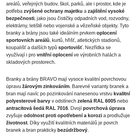
areálů, veřejných budov, škol, parků, ale i prostor, kde je
potřeba
zvýšené ochrany majetku
a
zajištění vysoké
bezpečnosti
, jako jsou čističky odpadních vod, rozvodny,
elektrárny, letiště nebo vojenské a vězeňské objekty. Tyto
branky a brány jsou také ideálním prvkem
oplocení
sportovních areálů
, kurtů, hřišť, atletických stadionů,
koupališť a dalších typů
sportovišť
. Nezřídka se
využívají i pro
vnitřní oplocení
ve výrobních halách a
skladových prostorech.
Branky a brány BRAVO mají vysoce kvalitní povrchovou
úpravu
žárovým zinkováním
. Barevné varianty branek a
bran mají navíc po pozinkování nanesenou vrstvu
kvalitní
polyesterové barvy
v odstínech
zelená RAL 6005
nebo
antracitová šedá RAL 7016
. Dvojí
povrchová úprava
zvyšuje
odolnost proti opotřebení a korozi
a prodlužuje
životnost
. Díky využití kvalitních materiálů je povrch
branek a bran prakticky
bezúdržbový
.