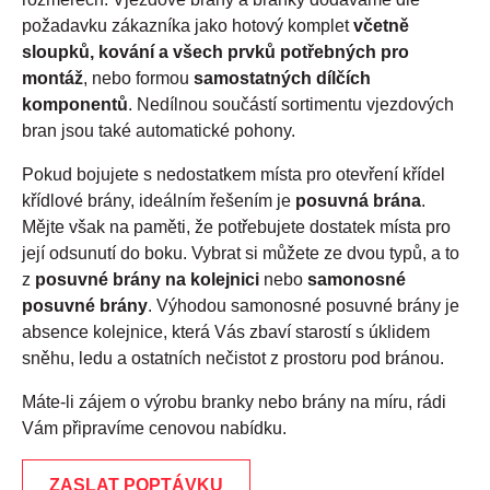
požadavku zákazníka jako hotový komplet
včetně
sloupků, kování a všech prvků potřebných pro
montáž
, nebo formou
samostatných dílčích
komponentů
. Nedílnou součástí sortimentu vjezdových
bran jsou také automatické pohony.
Pokud bojujete s nedostatkem místa pro otevření křídel
křídlové brány, ideálním řešením je
posuvná brána
.
Mějte však na paměti, že potřebujete dostatek místa pro
její odsunutí do boku. Vybrat si můžete ze dvou typů, a to
z
posuvné brány na kolejnici
nebo
samonosné
posuvné brány
. Výhodou samonosné posuvné brány je
absence kolejnice, která Vás zbaví starostí s úklidem
sněhu, ledu a ostatních nečistot z prostoru pod bránou.
Máte-li zájem o výrobu branky nebo brány na míru, rádi
Vám připravíme cenovou nabídku.
ZASLAT POPTÁVKU