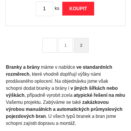
ks
KOUPIT
1
2
Branky a brány
máme v nabídce
ve standardních
rozměrech
, které vhodně doplňují výšky námi
prodávaného oplocení. Na objednávku jsme však
schopni dodat branky a brány i
v jiných šířkách nebo
výškách
, případně vyrobit zcela
atypické řešení na míru
Vašemu projektu. Zabýváme se také
zakázkovou
výrobou manuálních a automatických průmyslových
pojezdových bran
. U všech typů branek a bran jsme
schopni zajistit dopravu a montáž.