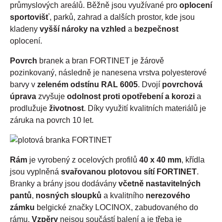
průmyslových areálů. Běžně jsou využívané pro
oplocení
sportovišť
, parků, zahrad a dalších prostor, kde jsou
kladeny
vyšší nároky na vzhled
a
bezpečnost
oplocení.
Povrch
branek a bran FORTINET je žárově
pozinkovaný, následně je nanesena vrstva polyesterové
barvy v
zeleném odstínu RAL 6005
. Dvojí
povrchová
úprava
zvyšuje
odolnost proti opotřebení a korozi
a
prodlužuje
životnost
. Díky využití kvalitních materiálů je
záruka na povrch 10 let.
Rám
je vyrobený z ocelových profilů
40 x 40 mm
, křídla
jsou vyplněná
svařovanou plotovou sítí FORTINET
.
Branky a brány jsou dodávány
včetně nastavitelných
pantů
,
nosných sloupků
a kvalitního
nerezového
zámku
belgické značky LOCINOX, zabudovaného do
rámu.
Vzpěry
nejsou součástí balení a je třeba je