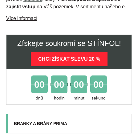
zajistit vstup
na Váš pozemek. V sortimentu našeho e-
shopu
nabízíme tři základní řady zahradních branek a
Více informací
vjezdových bran –
PRIMA
,
FORTINET
a
BRAVO
, které
jsou vhodné pro kombinaci se všemi námi prodávanými
drátěnými typy oplocení.
Branky a brány
dodáváme ve
Získejte soukromí se STÍNFOL!
stejných povrchových úpravách a barevných odstínech,
takže se zbytkem oplocení
vytvářejí harmonický a
vizuálně jednotný celek
.
CHCI ZÍSKAT SLEVU 20 %
00
00
00
00
dnů
hodin
minut
sekund
BRANKY A BRÁNY PRIMA