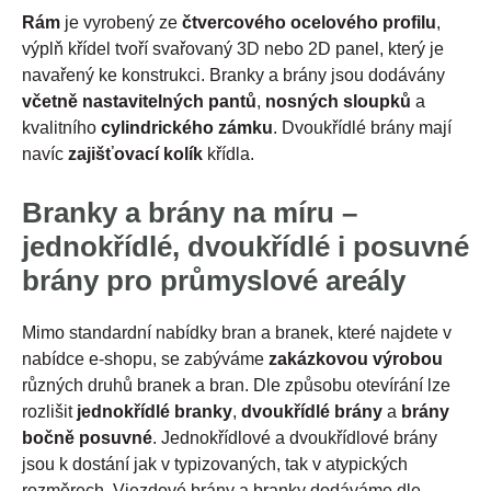
Rám
je vyrobený ze
čtvercového ocelového profilu
,
výplň křídel tvoří svařovaný 3D nebo 2D panel, který je
navařený ke konstrukci. Branky a brány jsou dodávány
včetně nastavitelných pantů
,
nosných sloupků
a
kvalitního
cylindrického zámku
. Dvoukřídlé brány mají
navíc
zajišťovací kolík
křídla.
Branky a brány na míru –
jednokřídlé, dvoukřídlé i posuvné
brány pro průmyslové areály
Mimo standardní nabídky bran a branek, které najdete v
nabídce e-shopu, se zabýváme
zakázkovou výrobou
různých druhů branek a bran. Dle způsobu otevírání lze
rozlišit
jednokřídlé branky
,
dvoukřídlé brány
a
brány
bočně posuvné
. Jednokřídlové a dvoukřídlové brány
jsou k dostání jak v typizovaných, tak v atypických
rozměrech. Vjezdové brány a branky dodáváme dle