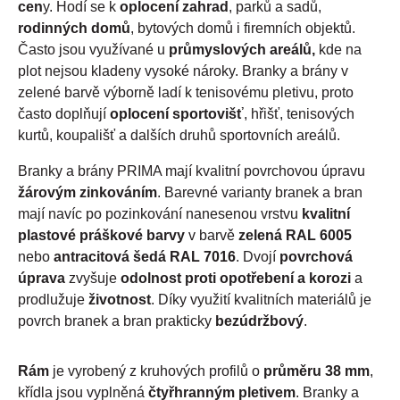
cen
y. Hodí se k
oplocení zahrad
, parků a sadů,
rodinných domů
, bytových domů i firemních objektů.
Často jsou využívané u
průmyslových areálů,
kde na
plot nejsou kladeny vysoké nároky. Branky a brány v
zelené barvě výborně ladí k tenisovému pletivu, proto
často doplňují
oplocení sportovišť
, hřišť, tenisových
kurtů, koupališť a dalších druhů sportovních areálů.
Branky a brány PRIMA mají kvalitní povrchovou úpravu
žárovým zinkováním
. Barevné varianty branek a bran
mají navíc po pozinkování nanesenou vrstvu
kvalitní
plastové práškové barvy
v barvě
zelená RAL 6005
nebo
antracitová šedá RAL 7016
. Dvojí
povrchová
úprava
zvyšuje
odolnost proti opotřebení a korozi
a
prodlužuje
životnost
. Díky využití kvalitních materiálů je
povrch branek a bran prakticky
bezúdržbový
.
Rám
je vyrobený z kruhových profilů o
průměru 38 mm
,
křídla jsou vyplněná
čtyřhranným pletivem
. Branky a