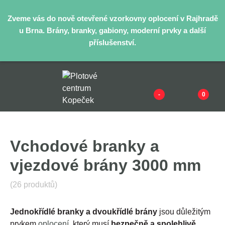
Zveme vás do nově otevřené vzorkovny oplocení v Rajhradě
u Brna. Brány, branky, gabiony, moderní prvky a další
příslušenství.
-
0
Vchodové branky a
vjezdové brány 3000 mm
(26 produktů)
Jednokřídlé branky a dvoukřídlé brány
jsou důležitým
prvkem
oplocení
, který musí
bezpečně a spolehlivě