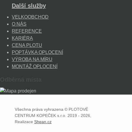
Další služby
VELKOOBCHOD
O NÁS
REFERENCE
KARIÉRA
CENA PLOTU
POPTÁVKA OPLOCENÍ
VÝROBA NA MÍRU
MONTÁŽ OPLOCENÍ
Odběrná místa
Všechna práva vyhrazena © PLOTOVÉ
CENTRUM KOPEČEK s.r.o. 2019 - 2026,
Realizace
Shean.cz