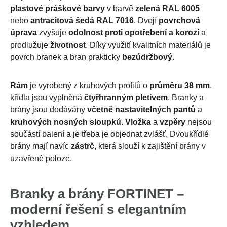
plastové práškové barvy
v barvě
zelená RAL 6005
nebo
antracitová šedá RAL 7016
. Dvojí
povrchová
úprava
zvyšuje
odolnost proti opotřebení a korozi
a
prodlužuje
životnost
. Díky využití kvalitních materiálů je
povrch branek a bran prakticky
bezúdržbový
.
Rám
je vyrobený z kruhových profilů o
průměru 38 mm
,
křídla jsou vyplněná
čtyřhranným pletivem
. Branky a
brány jsou dodávány
včetně nastavitelných pantů
a
kruhových nosných sloupků
.
Vložka
a
vzpěry
nejsou
součástí balení a je třeba je objednat zvlášť. Dvoukřídlé
brány mají navíc
zástrč
, která slouží k zajištění brány v
uzavřené poloze.
Branky a brány FORTINET –
moderní řešení s elegantním
vzhledem