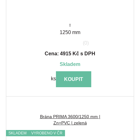
↕
1250 mm
(0)
Cena: 4915 Kč s DPH
skladem
ks
KOUPIT
Brána PRIMA 3600/1250 mm |
Zn+PVC | zelená
SKLADEM
VYROBENO V ČR