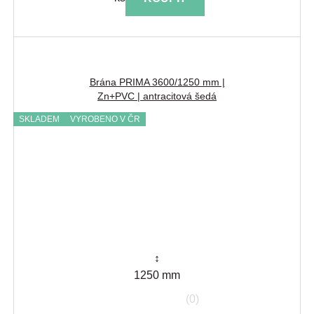
Brána PRIMA 3600/1250 mm |
Zn+PVC | antracitová šedá
SKLADEM
VYROBENO V ČR
↕
1250 mm
(0)