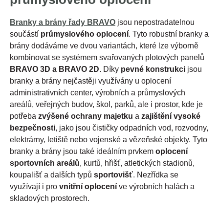
Branky a brány řady BRAVO
jsou nepostradatelnou
součástí
průmyslového oplocení
. Tyto robustní branky a
brány dodáváme ve dvou variantách, které lze výborně
kombinovat se systémem svařovaných plotových panelů
BRAVO 3D a BRAVO 2D
. Díky
pevné konstrukci
jsou
branky a brány nejčastěji využívány u oplocení
administrativních center, výrobních a průmyslových
areálů, veřejných budov, škol, parků, ale i prostor, kde je
potřeba
zvýšené ochrany majetku
a
zajištění vysoké
bezpečnosti
, jako jsou čističky odpadních vod, rozvodny,
elektrárny, letiště nebo vojenské a vězeňské objekty. Tyto
branky a brány jsou také ideálním prvkem
oplocení
sportovních areálů
, kurtů, hřišť, atletických stadionů,
koupališť a dalších typů
sportovišť
. Nezřídka se
využívají i pro
vnitřní oplocení
ve výrobních halách a
skladových prostorech.