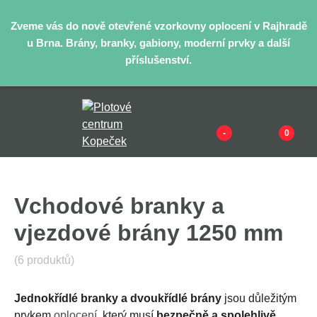
Zveme vás do nově otevřené vzorkovny oplocení v Rajhradě
u Brna. Brány, branky, gabiony, moderní prvky a další
příslušenství.
-
0
Vchodové branky a
vjezdové brány 1250 mm
(6 produktů)
Jednokřídlé branky a dvoukřídlé brány
jsou důležitým
prvkem
oplocení
, který musí
bezpečně a spolehlivě