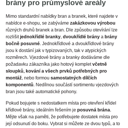
brány pro průmyslové areály
Mimo standardní nabídky bran a branek, které najdete v
nabídce e-shopu, se zabýváme
zakázkovou výrobou
různých druhů branek a bran. Dle způsobu otevírání lze
rozlišit
jednokřídlé branky
,
dvoukřídlé brány
a
brány
bočně posuvné
. Jednokřídlové a dvoukřídlové brány
jsou k dostání jak v typizovaných, tak v atypických
rozměrech. Vjezdové brány a branky dodáváme dle
požadavku zákazníka jako hotový komplet
včetně
sloupků, kování a všech prvků potřebných pro
montáž
, nebo formou
samostatných dílčích
komponentů
. Nedílnou součástí sortimentu vjezdových
bran jsou také automatické pohony.
Pokud bojujete s nedostatkem místa pro otevření křídel
křídlové brány, ideálním řešením je
posuvná brána
.
Mějte však na paměti, že potřebujete dostatek místa pro
její odsunutí do boku. Vybrat si můžete ze dvou typů, a to