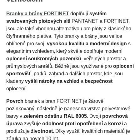
Branky a brány FORTINET
doplňují
systém
svařovaných plotových sítí
PANTANET a FORTINET,
jsou ale také vhodnou alternativou pro ploty z klasického
čtyřhranného pletiva. Tyto branky a brány jsou velice
oblíbené pro svoji
vysokou kvalitu a moderní design
s
elegantním vzhledem, který skvěle doplňuje moderní
oplocení soukromých pozemků
, veřejných prostor a
průmyslových areálů. Běžně jsou využívané pro
oplocení
sportovišť
, parků, zahrad a dalších prostor, kde jsou
kladeny
vyšší nároky na vzhled
a
bezpečnost
oplocení.
Povrch
branek a bran FORTINET je žárově
pozinkovaný, následně je nanesena vrstva polyesterové
barvy v
zeleném odstínu RAL 6005
. Dvojí
povrchová
úprava
zvyšuje
odolnost proti opotřebení a korozi
a
prodlužuje
životnost
. Díky využití kvalitních materiálů je
záruka na povrch 10 let.