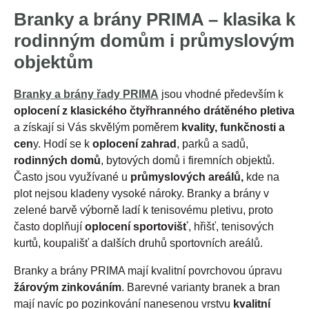
Branky a brány PRIMA – klasika k
rodinným domům i průmyslovým
objektům
Branky a brány řady PRIMA
jsou vhodné především k
oplocení z klasického čtyřhranného drátěného pletiva
a získají si Vás skvělým poměrem
kvality, funkčnosti a
cen
y. Hodí se k
oplocení zahrad
, parků a sadů,
rodinných domů
, bytových domů i firemních objektů.
Často jsou využívané u
průmyslových areálů,
kde na
plot nejsou kladeny vysoké nároky. Branky a brány v
zelené barvě výborně ladí k tenisovému pletivu, proto
často doplňují
oplocení sportovišť
, hřišť, tenisových
kurtů, koupališť a dalších druhů sportovních areálů.
Branky a brány PRIMA mají kvalitní povrchovou úpravu
žárovým zinkováním
. Barevné varianty branek a bran
mají navíc po pozinkování nanesenou vrstvu
kvalitní