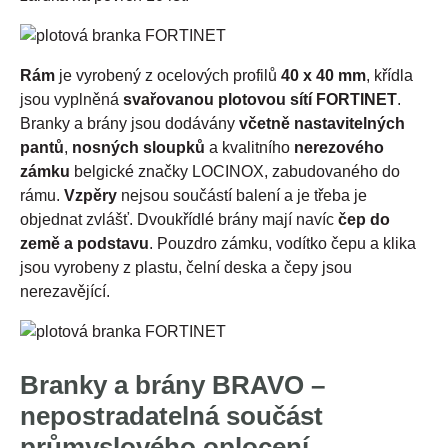
Rám
je vyrobený z ocelových profilů
40 x 40 mm
, křídla
jsou vyplněná
svařovanou plotovou sítí FORTINET
.
Branky a brány jsou dodávány
včetně nastavitelných
pantů
,
nosných sloupků
a kvalitního
nerezového
zámku
belgické značky LOCINOX, zabudovaného do
rámu.
Vzpěry
nejsou součástí balení a je třeba je
objednat zvlášť. Dvoukřídlé brány mají navíc
čep do
země a podstavu
. Pouzdro zámku, vodítko čepu a klika
jsou vyrobeny z plastu, čelní deska a čepy jsou
nerezavějící.
Branky a brány BRAVO –
nepostradatelná součást
průmyslového oplocení