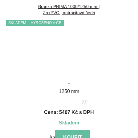
Branka PRIMA 1000/1250 mm |
Zn+PVC | antracitová šedá
SKLADEM
VYROBENO V ČR
↕
1250 mm
(0)
Cena: 5407 Kč s DPH
skladem
ks
KOUPIT