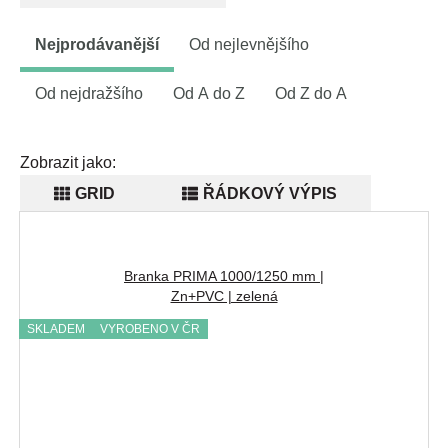
Nejprodávanější
Od nejlevnějšího
Od nejdražšího
Od A do Z
Od Z do A
Zobrazit jako:
GRID
ŘÁDKOVÝ VÝPIS
Branka PRIMA 1000/1250 mm |
Zn+PVC | zelená
SKLADEM
VYROBENO V ČR