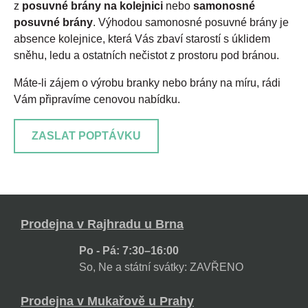
z
posuvné brány na kolejnici
nebo
samonosné
posuvné brány
. Výhodou samonosné posuvné brány je
absence kolejnice, která Vás zbaví starostí s úklidem
sněhu, ledu a ostatních nečistot z prostoru pod bránou.
Máte-li zájem o výrobu branky nebo brány na míru, rádi
Vám připravíme cenovou nabídku.
ZASLAT POPTÁVKU
Prodejna v Rajhradu u Brna
Po - Pá: 7:30–16:00
So, Ne a státní svátky: ZAVŘENO
Prodejna v Mukařově u Prahy