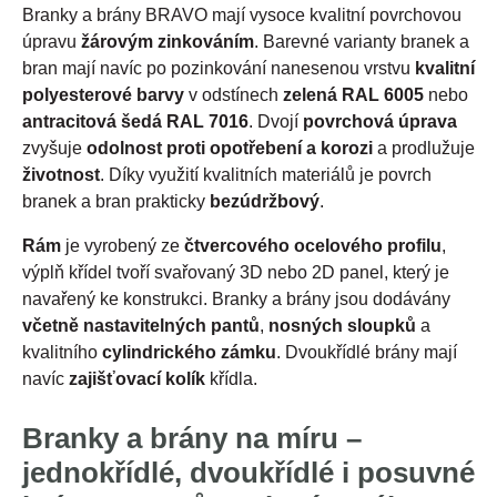
Branky a brány BRAVO mají vysoce kvalitní povrchovou
úpravu
žárovým zinkováním
. Barevné varianty branek a
bran mají navíc po pozinkování nanesenou vrstvu
kvalitní
polyesterové barvy
v odstínech
zelená RAL 6005
nebo
antracitová šedá RAL 7016
. Dvojí
povrchová úprava
zvyšuje
odolnost proti opotřebení a korozi
a prodlužuje
životnost
. Díky využití kvalitních materiálů je povrch
branek a bran prakticky
bezúdržbový
.
Rám
je vyrobený ze
čtvercového ocelového profilu
,
výplň křídel tvoří svařovaný 3D nebo 2D panel, který je
navařený ke konstrukci. Branky a brány jsou dodávány
včetně nastavitelných pantů
,
nosných sloupků
a
kvalitního
cylindrického zámku
. Dvoukřídlé brány mají
navíc
zajišťovací kolík
křídla.
Branky a brány na míru –
jednokřídlé, dvoukřídlé i posuvné