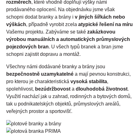
rozměrech
, které vhodně doplňují výšky námi
prodávaného oplocení. Na objednávku jsme však
schopni dodat branky a brány i
v jiných šířkách nebo
výškách
, případně vyrobit zcela
atypické řešení na míru
Vašemu projektu. Zabýváme se také
zakázkovou
výrobou manuálních a automatických průmyslových
pojezdových bran
. U všech typů branek a bran jsme
schopni zajistit dopravu a montáž.
Všechny námi dodávané branky a brány jsou
bezpečnostně uzamykatelné
a mají pevnou konstrukci,
pro kterou je charakteristická
vysoká stabilita
,
spolehlivost,
bezúdržbovost
a
dlouhodobá životnost
.
Využití nachází jak u zahrad, rodinných a bytových domů,
tak u podnikatelských objektů, průmyslových areálů,
veřejných prostor a sportovišť.