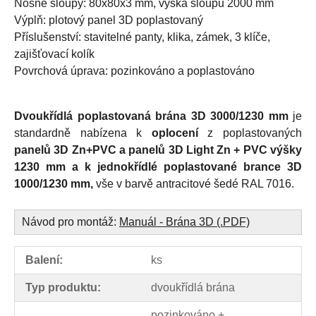
Nosné sloupy: 80x80x3 mm, výška sloupu 2000 mm
Výplň: plotový panel 3D poplastovaný
Příslušenství: stavitelné panty, klika, zámek, 3 klíče,
zajišťovací kolík
Povrchová úprava: pozinkováno a poplastováno
Dvoukřídlá poplastovaná brána 3D 3000/1230 mm
je
standardně nabízena k
oplocení
z poplastovaných
panelů 3D Zn+PVC a panelů 3D Light Zn + PVC výšky
1230 mm a k jednokřídlé poplastované brance 3D
1000/1230 mm,
vše v barvě antracitové šedé RAL 7016.
Návod pro montáž:
Manuál - Brána 3D (.PDF)
Balení:
ks
Typ produktu:
dvoukřídlá brána
pozinkováno +