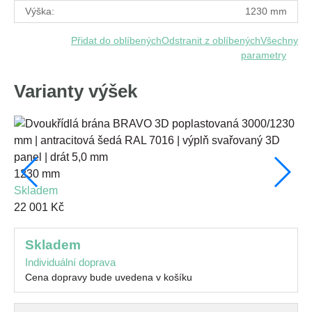
Výška:
1230 mm
Přidat do oblíbených
Odstranit z oblíbených
Všechny
parametry
Varianty výšek
1230 mm
15
skladem
s
22 001 Kč
23
skladem
Individuální doprava
Cena dopravy bude uvedena v košíku