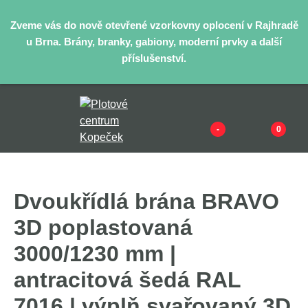
Zveme vás do nově otevřené vzorkovny oplocení v Rajhradě
u Brna. Brány, branky, gabiony, moderní prvky a další
příslušenství.
-
0
Dvoukřídlá brána BRAVO
3D poplastovaná
3000/1230 mm |
antracitová šedá RAL
7016 | výplň svařovaný 3D