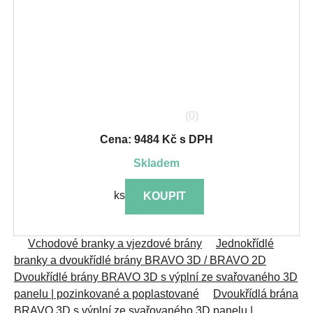
(0)
Cena: 9484 Kč s DPH
skladem
ks
KOUPIT
Vchodové branky a vjezdové brány
Jednokřídlé
branky a dvoukřídlé brány BRAVO 3D / BRAVO 2D
Dvoukřídlé brány BRAVO 3D s výplní ze svařovaného 3D
panelu | pozinkované a poplastované
Dvoukřídlá brána
BRAVO 3D s výplní ze svařovaného 3D panelu |