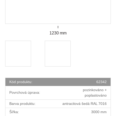
↕
1230 mm
Kód produktu:
62342
pozinkováno +
Povrchová úprava:
poplastováno
Barva produktu:
antracitová šedá RAL 7016
Šířka:
3000 mm