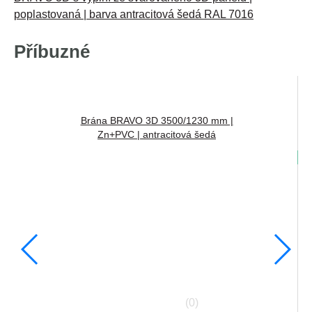
poplastovaná | barva antracitová šedá RAL 7016
Příbuzné
Brána BRAVO 3D 3500/1230 mm |
Zn+PVC | antracitová šedá
S
(0)