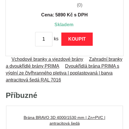
(0)
Cena: 5890 Kč s DPH
skladem
ks
KOUPIT
Vchodové branky a vjezdové brány
Zahradní branky
a dvoukřídlé brány PRIMA
Dvoukřídlá brána PRIMA s
výplní ze čtyřhranného pletiva | poplastovaná | barva
antracitová šedá RAL 7016
Příbuzné
Brána BRAVO 3D 4000/1530 mm | Zn+PVC |
antracitová šedá