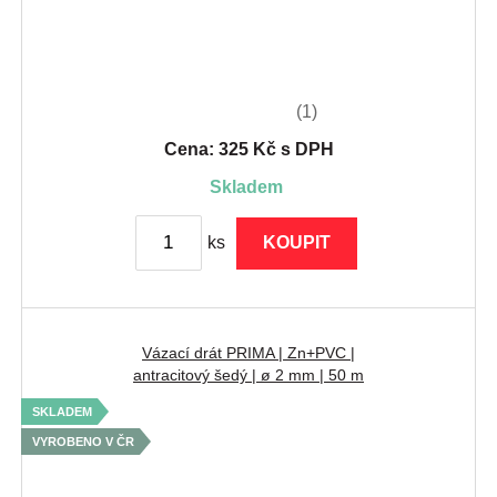
(1)
Cena: 325 Kč s DPH
skladem
ks
KOUPIT
Vázací drát PRIMA | Zn+PVC |
antracitový šedý | ø 2 mm | 50 m
SKLADEM
VYROBENO V ČR