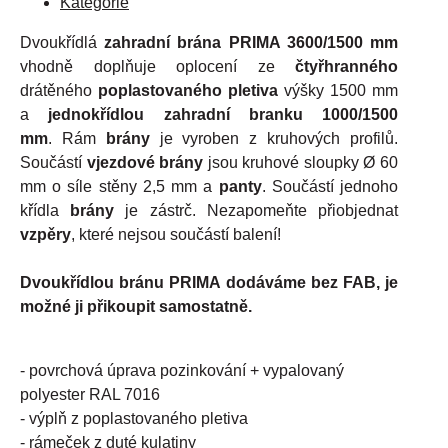
Kategorie
Dvoukřídlá
zahradní brána PRIMA 3600/1500 mm
vhodně doplňuje oplocení ze
čtyřhranného
drátěného
poplastovaného pletiva
výšky 1500 mm
a
jednokřídlou zahradní branku 1000/1500
mm
. Rám
brány
je vyroben z kruhových profilů.
Součástí
vjezdové brány
jsou kruhové sloupky Ø 60
mm o síle stěny 2,5 mm a
panty
. Součástí jednoho
křídla
brány
je zástrč. Nezapomeňte přiobjednat
vzpěry
, které nejsou součástí balení!
Dvoukřídlou bránu PRIMA dodáváme bez FAB, je
možné ji přikoupit samostatně.
- povrchová úprava pozinkování + vypalovaný
polyester RAL 7016
- výplň z poplastovaného pletiva
- rámeček z duté kulatiny