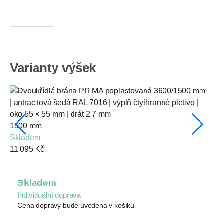
Varianty výšek
1500 mm
10
skladem
s
11 095 Kč
10
skladem
Individuální doprava
Cena dopravy bude uvedena v košíku