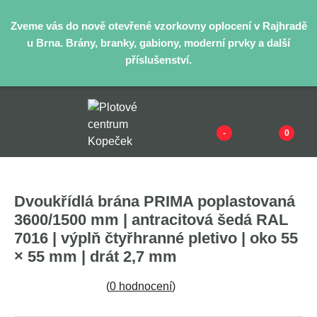
Zveme vás do nově otevřené vzorkovny oplocení v Rajhradě
u Brna. Brány, branky, gabiony, moderní prvky a další
příslušenství.
-
0
Dvoukřídlá brána PRIMA poplastovaná
3600/1500 mm | antracitová šedá RAL
7016 | výplň čtyřhranné pletivo | oko 55
× 55 mm | drát 2,7 mm
(
0 hodnocení
)