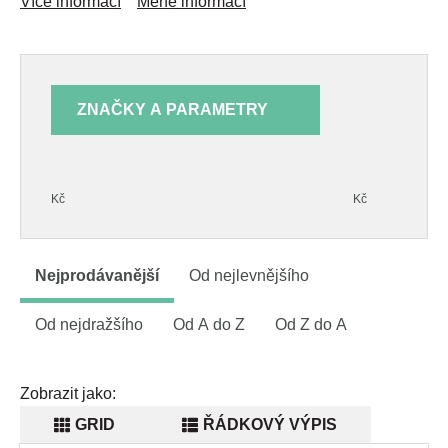
Více informací
Méně informací
ZNAČKY A PARAMETRY
Kč
Kč
Nejprodávanější
Od nejlevnějšího
Od nejdražšího
Od A do Z
Od Z do A
Zobrazit jako:
GRID
ŘÁDKOVÝ VÝPIS