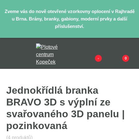
Zveme vás do nově otevřené vzorkovny oplocení v Rajhradě
u Brna. Brány, branky, gabiony, moderní prvky a další
příslušenství.
-
0
Jednokřídlá branka
BRAVO 3D s výplní ze
svařovaného 3D panelu |
pozinkovaná
(4 produktů)