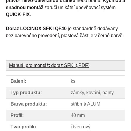
pravo- i levo-otevíranou branku
nebo bránu.
Rychlou a
snadnou montáž
zaručí unikátní upevňovací systém
QUICK-FIX
.
Doraz LOCINOX SFKI-QF40
je standardně dodávaný
bez barevného provedení, plastová část je v černé barvě.
Manuál pro montáž: doraz SFKI (.PDF)
Balení:
ks
Typ produktu:
zámky, kování, panty
Barva produktu:
stříbrná ALUM
Profil:
40 mm
Tvar profilu:
čtvercový