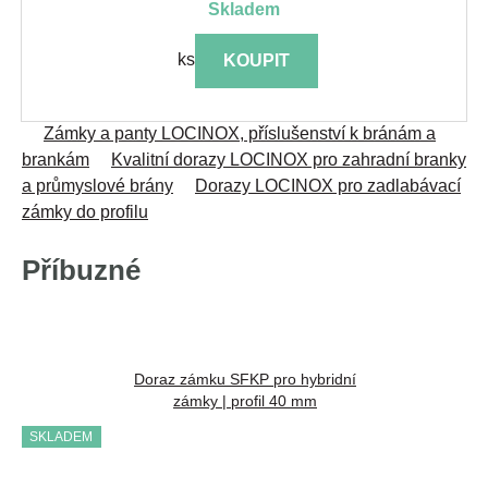
skladem
ks
KOUPIT
Zámky a panty LOCINOX, příslušenství k bránám a
brankám
Kvalitní dorazy LOCINOX pro zahradní branky
a průmyslové brány
Dorazy LOCINOX pro zadlabávací
zámky do profilu
Příbuzné
Doraz zámku SFKP pro hybridní
zámky | profil 40 mm
SKLADEM