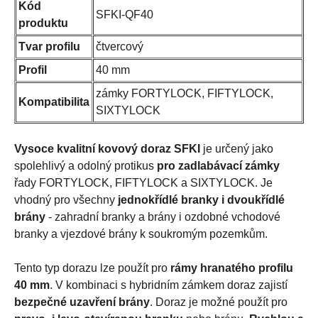
Kód
SFKI-QF40
produktu
Tvar profilu
čtvercový
Profil
40 mm
zámky FORTYLOCK, FIFTYLOCK,
Kompatibilita
SIXTYLOCK
Vysoce kvalitní kovový doraz SFKI
je určený jako
spolehlivý a odolný protikus
pro zadlabávací zámky
řady FORTYLOCK, FIFTYLOCK a SIXTYLOCK. Je
vhodný pro všechny
jednokřídlé branky i dvoukřídlé
brány
- zahradní branky a brány i ozdobné vchodové
branky a vjezdové brány k soukromým pozemkům.
Tento typ dorazu lze použít pro
rámy hranatého profilu
40 mm
. V kombinaci s hybridním zámkem doraz zajistí
bezpečné uzavření brány
. Doraz je možné použít pro