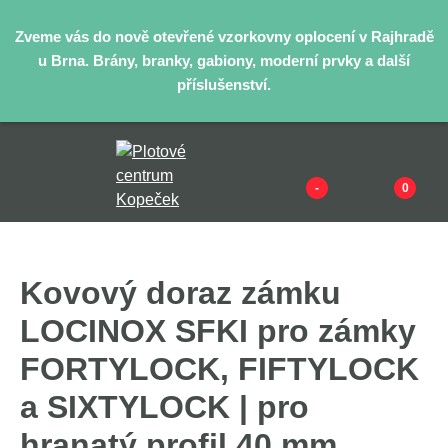
Zveme vás do nově otevřené vzorkovny oplocení v Rajhradě
u Brna. Brány, branky, gabiony, moderní prvky a další
příslušenství.
-
0
Kovový doraz zámku
LOCINOX SFKI pro zámky
FORTYLOCK, FIFTYLOCK
a SIXTYLOCK | pro
hranatý profil 40 mm