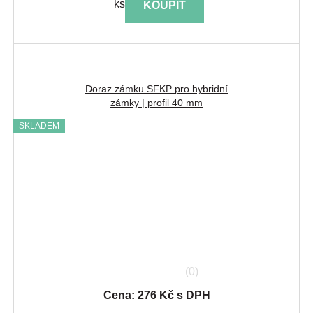
ks
KOUPIT
Doraz zámku SFKP pro hybridní
zámky | profil 40 mm
SKLADEM
(0)
Cena: 276 Kč s DPH