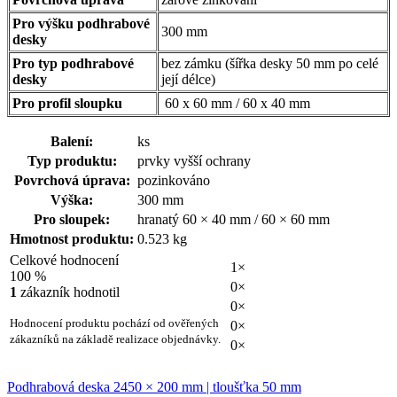
Pro výšku podhrabové
300 mm
desky
Pro typ podhrabové
bez zámku (šířka desky 50 mm po celé
desky
její délce)
Pro profil sloupku
60 x 60 mm / 60 x 40 mm
Balení:
ks
Typ produktu:
prvky vyšší ochrany
Povrchová úprava:
pozinkováno
Výška:
300 mm
Pro sloupek:
hranatý 60 × 40 mm / 60 × 60 mm
Hmotnost produktu:
0.523 kg
Celkové hodnocení
1×
100 %
0×
1
zákazník hodnotil
0×
Hodnocení produktu pochází od ověřených
0×
zákazníků na základě realizace objednávky.
0×
Podhrabová deska 2450 × 200 mm | tloušťka 50 mm