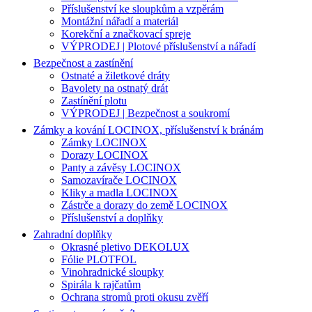
Příslušenství ke sloupkům a vzpěrám
Montážní nářadí a materiál
Korekční a značkovací spreje
VÝPRODEJ | Plotové příslušenství a nářadí
Bezpečnost a zastínění
Ostnaté a žiletkové dráty
Bavolety na ostnatý drát
Zastínění plotu
VÝPRODEJ | Bezpečnost a soukromí
Zámky a kování LOCINOX, příslušenství k bránám
Zámky LOCINOX
Dorazy LOCINOX
Panty a závěsy LOCINOX
Samozavírače LOCINOX
Kliky a madla LOCINOX
Zástrče a dorazy do země LOCINOX
Příslušenství a doplňky
Zahradní doplňky
Okrasné pletivo DEKOLUX
Fólie PLOTFOL
Vinohradnické sloupky
Spirála k rajčatům
Ochrana stromů proti okusu zvěří