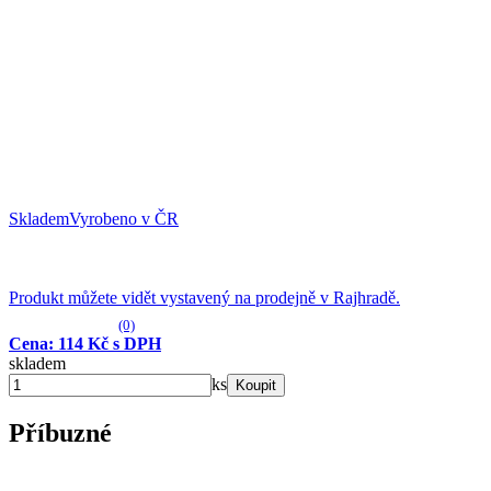
Skladem
Vyrobeno v ČR
Produkt můžete vidět vystavený na prodejně v Rajhradě.
(0)
Cena: 114 Kč s DPH
skladem
ks
Koupit
Příbuzné