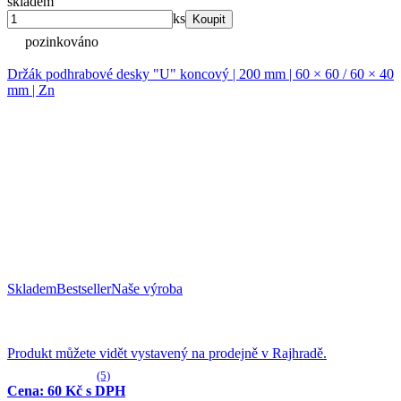
skladem
ks
Koupit
pozinkováno
Držák podhrabové desky "U" koncový | 200 mm | 60 × 60 / 60 × 40
mm | Zn
Skladem
Bestseller
Naše výroba
Produkt můžete vidět vystavený na prodejně v Rajhradě.
(5)
Cena: 60 Kč s DPH