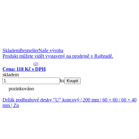
Skladem
Bestseller
Naše výroba
Produkt můžete vidět vystavený na prodejně v Rajhradě.
(2)
Cena: 118 Kč s DPH
skladem
ks
Koupit
pozinkováno
Držák podhrabové desky "U" koncový | 200 mm | 60 × 60 / 60 × 40
mm | Zn