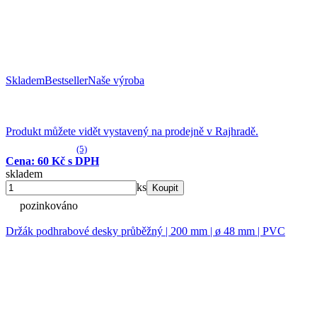
Skladem
Bestseller
Naše výroba
Produkt můžete vidět vystavený na prodejně v Rajhradě.
(5)
Cena: 60 Kč s DPH
skladem
ks
Koupit
pozinkováno
Držák podhrabové desky průběžný | 200 mm | ø 48 mm | PVC