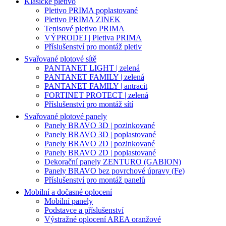
Klasické pletivo
Pletivo PRIMA poplastované
Pletivo PRIMA ZINEK
Tenisové pletivo PRIMA
VÝPRODEJ | Pletiva PRIMA
Příslušenství pro montáž pletiv
Svařované plotové sítě
PANTANET LIGHT | zelená
PANTANET FAMILY | zelená
PANTANET FAMILY | antracit
FORTINET PROTECT | zelená
Příslušenství pro montáž sítí
Svařované plotové panely
Panely BRAVO 3D | pozinkované
Panely BRAVO 3D | poplastované
Panely BRAVO 2D | pozinkované
Panely BRAVO 2D | poplastované
Dekorační panely ZENTURO (GABION)
Panely BRAVO bez povrchové úpravy (Fe)
Příslušenství pro montáž panelů
Mobilní a dočasné oplocení
Mobilní panely
Podstavce a příslušenství
Výstražné oplocení AREA oranžové