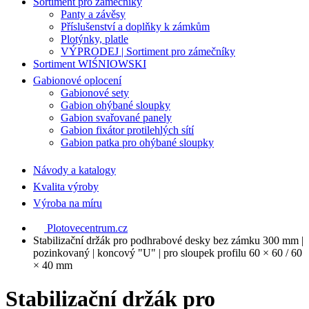
Sortiment pro zámečníky
Panty a závěsy
Příslušenství a doplňky k zámkům
Plotýnky, platle
VÝPRODEJ | Sortiment pro zámečníky
Sortiment WIŚNIOWSKI
Gabionové oplocení
Gabionové sety
Gabion ohýbané sloupky
Gabion svařované panely
Gabion fixátor protilehlých sítí
Gabion patka pro ohýbané sloupky
Návody a katalogy
Kvalita výroby
Výroba na míru
Plotovecentrum.cz
Stabilizační držák pro podhrabové desky bez zámku 300 mm |
pozinkovaný | koncový "U" | pro sloupek profilu 60 × 60 / 60
× 40 mm
Stabilizační držák pro