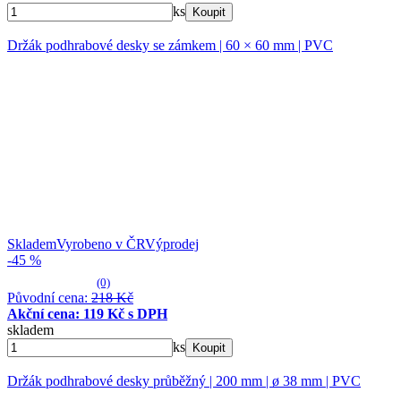
ks
Koupit
Držák podhrabové desky se zámkem | 60 × 60 mm | PVC
Skladem
Vyrobeno v ČR
Výprodej
-45 %
(0)
Původní cena:
218 Kč
Akční cena: 119 Kč s DPH
skladem
ks
Koupit
Držák podhrabové desky průběžný | 200 mm | ø 38 mm | PVC