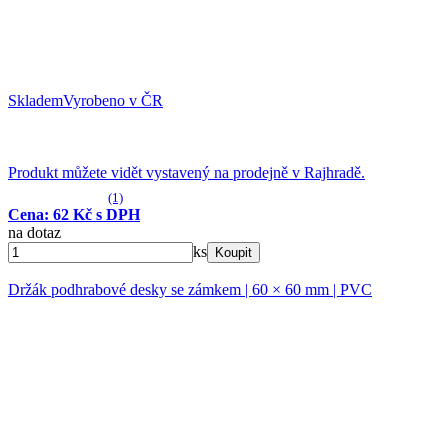
Skladem
Vyrobeno v ČR
Produkt můžete vidět vystavený na prodejně v Rajhradě.
(1)
Cena: 62 Kč s DPH
na dotaz
ks
Koupit
Držák podhrabové desky se zámkem | 60 × 60 mm | PVC