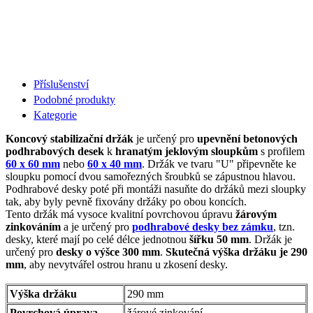
Příslušenství
Podobné produkty
Kategorie
Koncový stabilizační držák
je určený pro
upevnění betonových
podhrabových desek
k
hranatým jeklovým sloupkům
s profilem
60 x 60 mm
nebo
60 x 40 mm
. Držák ve tvaru "U" připevněte ke
sloupku pomocí dvou samořezných šroubků se zápustnou hlavou.
Podhrabové desky poté při montáži nasuňte do držáků mezi sloupky
tak, aby byly pevně fixovány držáky po obou koncích.
Tento držák má vysoce kvalitní povrchovou úpravu
žárovým
zinkováním
a je určený pro
podhrabové desky bez zámku
, tzn.
desky, které mají po celé délce jednotnou
šířku 50 mm
. Držák je
určený pro
desky o výšce 300 mm
.
Skutečná výška držáku je 290
mm
, aby nevytvářel ostrou hranu u zkosení desky.
Výška držáku
290 mm
Povrchová úprava
žárové zinkování