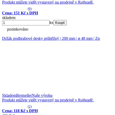
Produkt můžete vidět vystavený na prodejně v Rajhradě.
(0)
Cena: 151 Kč s DPH
skladem
ks
Koupit
pozinkováno
Držák podhrabové desky průběžný | 200 mm | ø 48 mm | Zn
Skladem
Bestseller
Naše výroba
Produkt můžete vidět vystavený na prodejně v Rajhradě.
(2)
Cena: 118 Kč s DPH