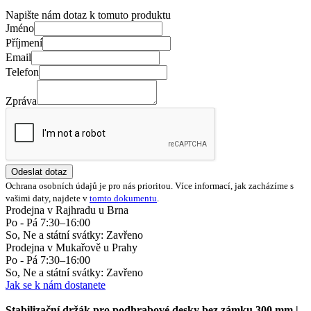
Napište nám dotaz k tomuto produktu
Jméno
Příjmení
Email
Telefon
Zpráva
Odeslat dotaz
Ochrana osobních údajů je pro nás prioritou. Více informací, jak zacházíme s
vašimi daty, najdete v
tomto dokumentu
.
Prodejna v Rajhradu u Brna
Po - Pá 7:30–16:00
So, Ne a státní svátky: Zavřeno
Prodejna v Mukařově u Prahy
Po - Pá 7:30–16:00
So, Ne a státní svátky: Zavřeno
Jak se k nám dostanete
Stabilizační držák pro podhrabové desky bez zámku 300 mm |