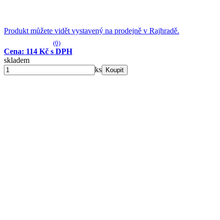
Produkt můžete vidět vystavený na prodejně v Rajhradě.
(0)
Cena: 114 Kč s DPH
skladem
ks
Koupit