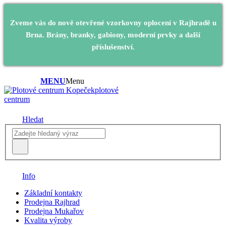
Zveme vás do nově otevřené vzorkovny oplocení v Rajhradě u
Brna. Brány, branky, gabiony, moderní prvky a další
příslušenství.
MENU
Menu
plotové
centrum
Hledat
Info
Základní kontakty
Prodejna Rajhrad
Prodejna Mukařov
Kvalita výroby