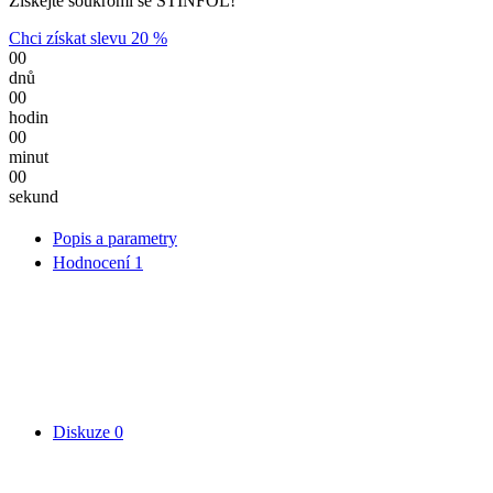
Získejte soukromí se STÍNFOL!
Chci získat slevu 20 %
00
dnů
00
hodin
00
minut
00
sekund
Popis a parametry
Hodnocení
1
Diskuze
0