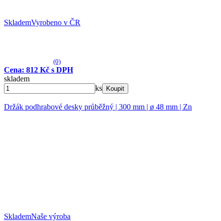
Skladem
Vyrobeno v ČR
(0)
Cena: 812 Kč s DPH
skladem
ks
Koupit
Držák podhrabové desky průběžný | 300 mm | ø 48 mm | Zn
Skladem
Naše výroba