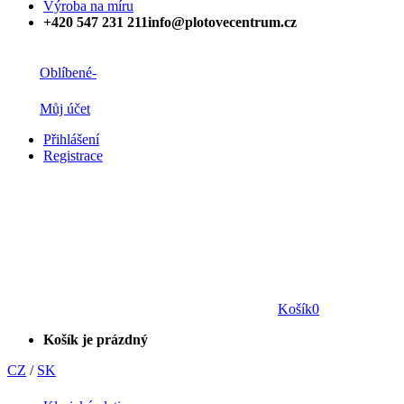
Výroba na míru
+420 547 231 211
info@plotovecentrum.cz
Oblíbené
-
Můj účet
Přihlášení
Registrace
Košík
0
Košík je prázdný
CZ
/
SK