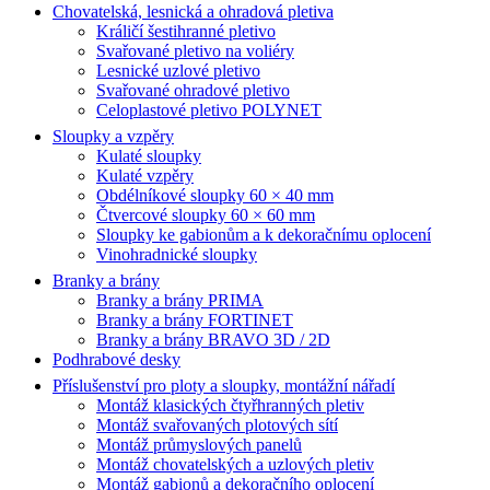
Chovatelská, lesnická a ohradová pletiva
Králičí šestihranné pletivo
Svařované pletivo na voliéry
Lesnické uzlové pletivo
Svařované ohradové pletivo
Celoplastové pletivo POLYNET
Sloupky a vzpěry
Kulaté sloupky
Kulaté vzpěry
Obdélníkové sloupky 60 × 40 mm
Čtvercové sloupky 60 × 60 mm
Sloupky ke gabionům a k dekoračnímu oplocení
Vinohradnické sloupky
Branky a brány
Branky a brány PRIMA
Branky a brány FORTINET
Branky a brány BRAVO 3D / 2D
Podhrabové desky
Příslušenství pro ploty a sloupky, montážní nářadí
Montáž klasických čtyřhranných pletiv
Montáž svařovaných plotových sítí
Montáž průmyslových panelů
Montáž chovatelských a uzlových pletiv
Montáž gabionů a dekoračního oplocení