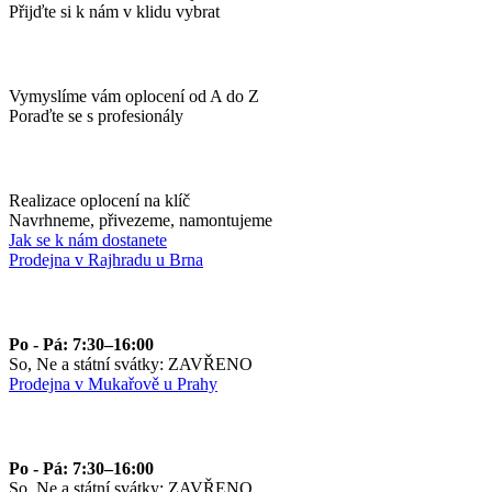
Přijďte si k nám v klidu vybrat
Vymyslíme vám oplocení od A do Z
Poraďte se s profesionály
Realizace oplocení na klíč
Navrhneme, přivezeme, namontujeme
Jak se k nám dostanete
Prodejna v Rajhradu u Brna
Po - Pá: 7:30–16:00
So, Ne a státní svátky: ZAVŘENO
Prodejna v Mukařově u Prahy
Po - Pá: 7:30–16:00
So, Ne a státní svátky: ZAVŘENO