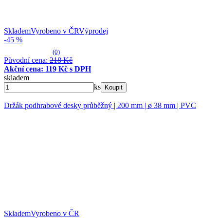
Skladem
Vyrobeno v ČR
Výprodej
-45 %
(0)
Původní cena:
218 Kč
Akční cena: 119 Kč s DPH
skladem
ks
Koupit
Držák podhrabové desky průběžný | 200 mm | ø 38 mm | PVC
Skladem
Vyrobeno v ČR