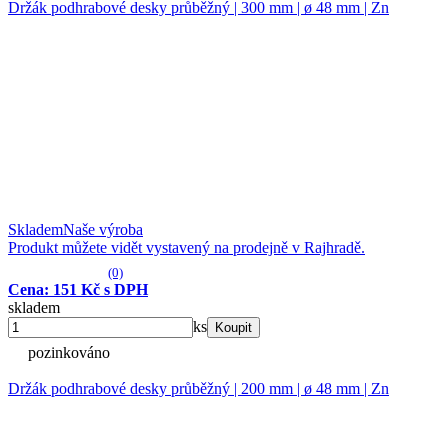
Držák podhrabové desky průběžný | 300 mm | ø 48 mm | Zn
Skladem
Naše výroba
Produkt můžete vidět vystavený na prodejně v Rajhradě.
(0)
Cena: 151 Kč s DPH
skladem
ks
Koupit
pozinkováno
Držák podhrabové desky průběžný | 200 mm | ø 48 mm | Zn