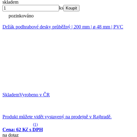
skladem
ks
Koupit
pozinkováno
Držák podhrabové desky průběžný | 200 mm | ø 48 mm | PVC
Skladem
Vyrobeno v ČR
Produkt můžete vidět vystavený na prodejně v Rajhradě.
(1)
Cena: 62 Kč s DPH
na dotaz