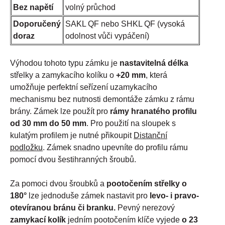
Bez napětí
volný průchod
Doporučený
SAKL QF nebo SHKL QF (vysoká
doraz
odolnost vůči vypáčení)
Výhodou tohoto typu zámku je
nastavitelná délka
střelky a zamykacího kolíku o
+20 mm
, která
umožňuje perfektní seřízení uzamykacího
mechanismu bez nutnosti demontáže zámku z rámu
brány. Zámek lze použít pro
rámy hranatého profilu
od 30 mm do 50 mm
. Pro použití na sloupek s
kulatým profilem je nutné přikoupit
Distanční
podložku
. Zámek snadno upevníte do profilu rámu
pomocí dvou šestihranných šroubů.
Za pomoci dvou šroubků a
pootočením střelky o
180°
lze jednoduše zámek nastavit pro
levo- i pravo-
otevíranou bránu či branku.
Pevný nerezový
zamykací kolík
jedním pootočením klíče vyjede
o 23