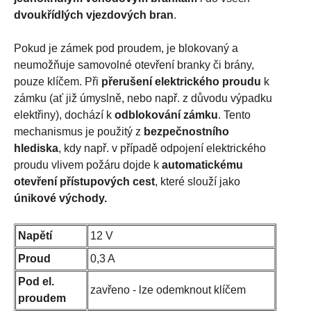
dvoukřídlých vjezdových bran
.
Pokud je zámek pod proudem, je blokovaný a
neumožňuje samovolné otevření branky či brány,
pouze klíčem. Při
přerušení elektrického proudu
k
zámku (ať již úmyslně, nebo např. z důvodu výpadku
elektřiny), dochází k
odblokování zámku
. Tento
mechanismus je použitý z
bezpečnostního
hlediska
, kdy např. v případě odpojení elektrického
proudu vlivem požáru dojde k
automatickému
otevření přístupových cest
, které slouží jako
únikové východy.
Napětí
12 V
Proud
0,3 A
Pod el.
zavřeno - lze odemknout klíčem
proudem