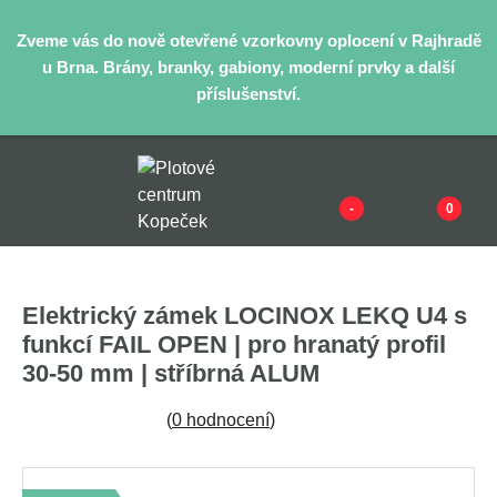
Zveme vás do nově otevřené vzorkovny oplocení v Rajhradě
u Brna. Brány, branky, gabiony, moderní prvky a další
příslušenství.
-
0
Elektrický zámek LOCINOX LEKQ U4 s
funkcí FAIL OPEN | pro hranatý profil
30-50 mm | stříbrná ALUM
(
0 hodnocení
)