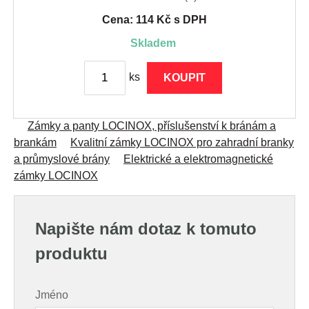
Cena: 114 Kč s DPH
skladem
ks
KOUPIT
Zámky a panty LOCINOX, příslušenství k bránám a
brankám
Kvalitní zámky LOCINOX pro zahradní branky
a průmyslové brány
Elektrické a elektromagnetické
zámky LOCINOX
Napište nám dotaz k tomuto
produktu
Jméno