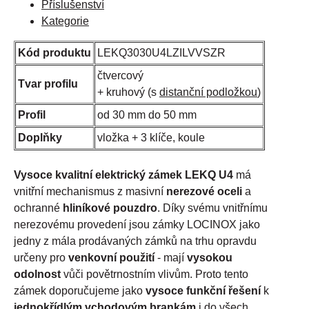
Příslušenství
Kategorie
Kód produktu
LEKQ3030U4LZILVVSZR
čtvercový
Tvar profilu
+ kruhový (s
distanční podložkou
)
Profil
od 30 mm do 50 mm
Doplňky
vložka + 3 klíče, koule
Vysoce kvalitní elektrický zámek LEKQ U4
má
vnitřní mechanismus z masivní
nerezové oceli
a
ochranné
hliníkové pouzdro
. Díky svému vnitřnímu
nerezovému provedení jsou zámky LOCINOX jako
jedny z mála prodávaných zámků na trhu opravdu
určeny pro
venkovní použití
- mají
vysokou
odolnost
vůči povětrnostním vlivům. Proto tento
zámek doporučujeme jako
vysoce funkční řešení
k
jednokřídlým vchodovým brankám
i do všech