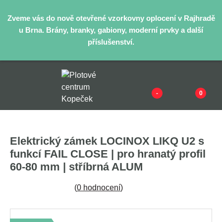
Zveme vás do nově otevřené vzorkovny oplocení v Rajhradě
u Brna. Brány, branky, gabiony, moderní prvky a další
příslušenství.
-
0
Elektrický zámek LOCINOX LIKQ U2 s
funkcí FAIL CLOSE | pro hranatý profil
60-80 mm | stříbrná ALUM
(
0 hodnocení
)