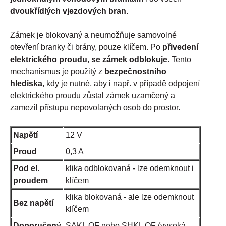
dvoukřídlých vjezdových bran
.
Zámek je blokovaný a neumožňuje samovolné
otevření branky či brány, pouze klíčem. Po
přivedení
elektrického proudu
,
se zámek odblokuje
. Tento
mechanismus je použitý z
bezpečnostního
hlediska
, kdy je nutné, aby i např. v případě odpojení
elektrického proudu zůstal zámek uzamčený a
zamezil přístupu nepovolaných osob do prostor.
Napětí
12 V
Proud
0,3 A
Pod el.
klika odblokovaná - lze odemknout i
proudem
klíčem
klika blokovaná - ale lze odemknout
Bez napětí
klíčem
Doporučený
SAKL QF nebo SHKL QF (vysoká