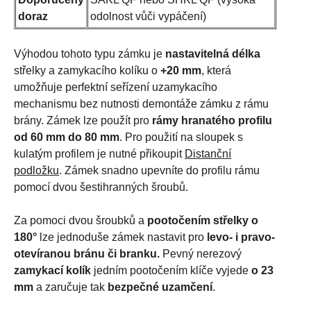
doraz
odolnost vůči vypáčení)
Výhodou tohoto typu zámku je
nastavitelná délka
střelky a zamykacího kolíku o
+20 mm
, která
umožňuje perfektní seřízení uzamykacího
mechanismu bez nutnosti demontáže zámku z rámu
brány. Zámek lze použít pro
rámy hranatého profilu
od 60 mm do 80 mm
. Pro použití na sloupek s
kulatým profilem je nutné přikoupit
Distanční
podložku
. Zámek snadno upevníte do profilu rámu
pomocí dvou šestihranných šroubů.
Za pomoci dvou šroubků a
pootočením střelky o
180°
lze jednoduše zámek nastavit pro
levo- i pravo-
otevíranou bránu či branku.
Pevný nerezový
zamykací kolík
jedním pootočením klíče vyjede
o 23
mm
a zaručuje tak
bezpečné uzamčení
.