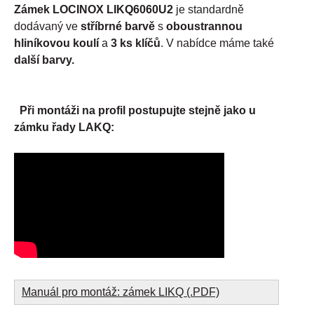
Zámek LOCINOX LIKQ6060U2
je standardně
dodávaný ve
stříbrné barvě
s
oboustrannou
hliníkovou koulí
a
3 ks klíčů
. V nabídce máme také
další barvy.
Při montáži na profil postupujte stejně jako u
zámku řady LAKQ:
Manuál pro montáž: zámek LIKQ (.PDF)