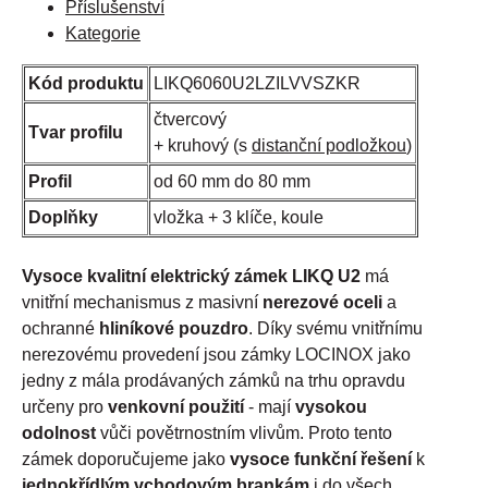
Příslušenství
Kategorie
Kód produktu
LIKQ6060U2LZILVVSZKR
čtvercový
Tvar profilu
+ kruhový (s
distanční podložkou
)
Profil
od 60 mm do 80 mm
Doplňky
vložka + 3 klíče, koule
Vysoce kvalitní elektrický zámek LIKQ U2
má
vnitřní mechanismus z masivní
nerezové oceli
a
ochranné
hliníkové pouzdro
. Díky svému vnitřnímu
nerezovému provedení jsou zámky LOCINOX jako
jedny z mála prodávaných zámků na trhu opravdu
určeny pro
venkovní použití
- mají
vysokou
odolnost
vůči povětrnostním vlivům. Proto tento
zámek doporučujeme jako
vysoce funkční řešení
k
jednokřídlým vchodovým brankám
i do všech