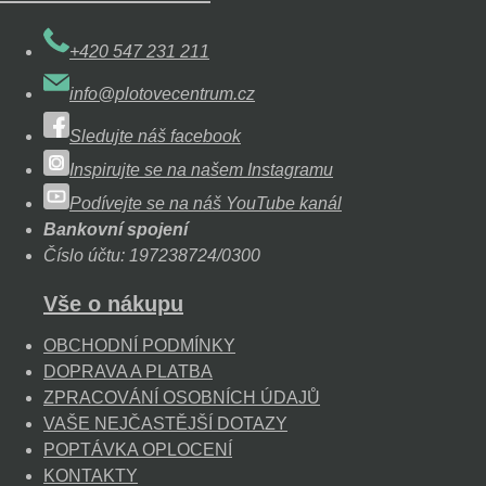
+420 547 231 211
info@plotovecentrum.cz
Sledujte náš facebook
Inspirujte se na našem Instagramu
Podívejte se na náš YouTube kanál
Bankovní spojení
Číslo účtu: 197238724/0300
Vše o nákupu
OBCHODNÍ PODMÍNKY
DOPRAVA A PLATBA
ZPRACOVÁNÍ OSOBNÍCH ÚDAJŮ
VAŠE NEJČASTĚJŠÍ DOTAZY
POPTÁVKA OPLOCENÍ
KONTAKTY