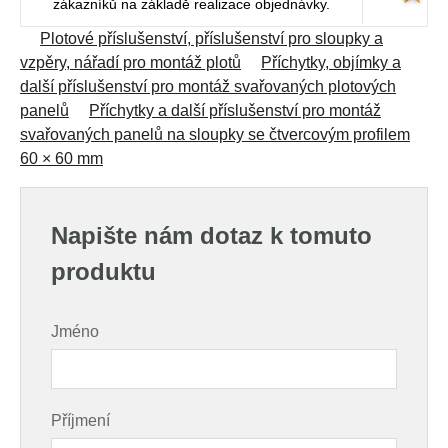
zákazníků na základě realizace objednávky.
Plotové příslušenství, příslušenství pro sloupky a
vzpěry, nářadí pro montáž plotů
Příchytky, objímky a
další příslušenství pro montáž svařovaných plotových
panelů
Příchytky a další příslušenství pro montáž
svařovaných panelů na sloupky se čtvercovým profilem
60 × 60 mm
Napište nám dotaz k tomuto
produktu
Jméno
Příjmení