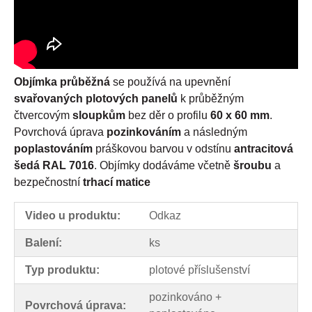
Objímka průběžná
se používá na upevnění
svařovaných plotových panelů
k průběžným
čtvercovým
sloupkům
bez děr o profilu
60 x 60 mm
.
Povrchová úprava
pozinkováním
a následným
poplastováním
práškovou barvou v odstínu
antracitová
šedá RAL 7016
. Objímky dodáváme včetně
šroubu
a
bezpečnostní
trhací matice
Video u produktu:
Odkaz
Balení:
ks
Typ produktu:
plotové příslušenství
pozinkováno +
Povrchová úprava: