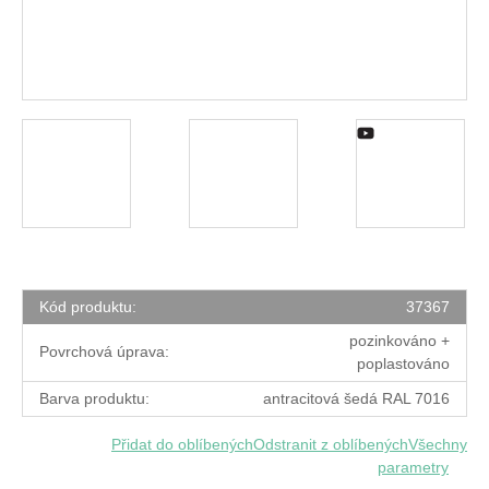
Kód produktu:
37367
pozinkováno +
Povrchová úprava:
poplastováno
Barva produktu:
antracitová šedá RAL 7016
Přidat do oblíbených
Odstranit z oblíbených
Všechny
parametry