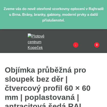
Zveme vás do nově otevřené vzorkovny oplocení v Rajhradě
u Brna. Brány, branky, gabiony, moderní prvky a další
příslušenství.
-
0
Objímka průběžná pro
sloupek bez děr |
čtvercový profil 60 × 60
mm | poplastovaná |
antracitová šedá RAL