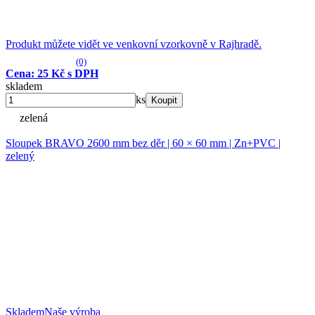
Produkt můžete vidět ve venkovní vzorkovně v Rajhradě.
(0)
Cena: 25 Kč s DPH
skladem
ks
Koupit
zelená
Sloupek BRAVO 2600 mm bez děr | 60 × 60 mm | Zn+PVC |
zelený
Skladem
Naše výroba