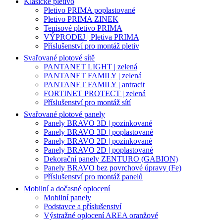
Klasické pletivo
Pletivo PRIMA poplastované
Pletivo PRIMA ZINEK
Tenisové pletivo PRIMA
VÝPRODEJ | Pletiva PRIMA
Příslušenství pro montáž pletiv
Svařované plotové sítě
PANTANET LIGHT | zelená
PANTANET FAMILY | zelená
PANTANET FAMILY | antracit
FORTINET PROTECT | zelená
Příslušenství pro montáž sítí
Svařované plotové panely
Panely BRAVO 3D | pozinkované
Panely BRAVO 3D | poplastované
Panely BRAVO 2D | pozinkované
Panely BRAVO 2D | poplastované
Dekorační panely ZENTURO (GABION)
Panely BRAVO bez povrchové úpravy (Fe)
Příslušenství pro montáž panelů
Mobilní a dočasné oplocení
Mobilní panely
Podstavce a příslušenství
Výstražné oplocení AREA oranžové