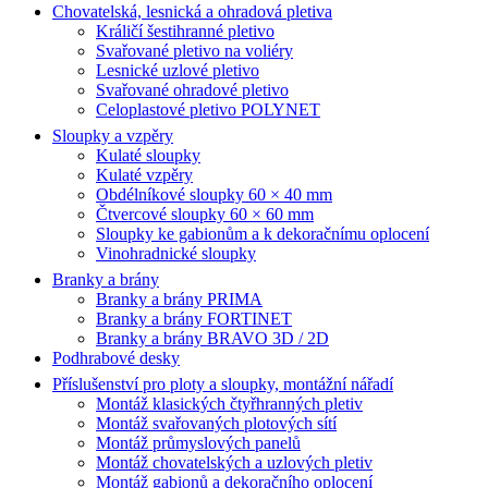
Chovatelská, lesnická a ohradová pletiva
Králičí šestihranné pletivo
Svařované pletivo na voliéry
Lesnické uzlové pletivo
Svařované ohradové pletivo
Celoplastové pletivo POLYNET
Sloupky a vzpěry
Kulaté sloupky
Kulaté vzpěry
Obdélníkové sloupky 60 × 40 mm
Čtvercové sloupky 60 × 60 mm
Sloupky ke gabionům a k dekoračnímu oplocení
Vinohradnické sloupky
Branky a brány
Branky a brány PRIMA
Branky a brány FORTINET
Branky a brány BRAVO 3D / 2D
Podhrabové desky
Příslušenství pro ploty a sloupky, montážní nářadí
Montáž klasických čtyřhranných pletiv
Montáž svařovaných plotových sítí
Montáž průmyslových panelů
Montáž chovatelských a uzlových pletiv
Montáž gabionů a dekoračního oplocení