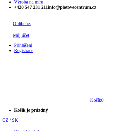
Výroba na míru
+420 547 231 211
info@plotovecentrum.cz
Oblíbené
-
Můj účet
Přihlášení
Registrace
Košík
0
Košík je prázdný
CZ
/
SK