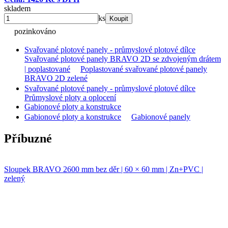
skladem
ks
Koupit
pozinkováno
Svařované plotové panely - průmyslové plotové dílce
Svařované plotové panely BRAVO 2D se zdvojeným drátem
| poplastované
Poplastované svařované plotové panely
BRAVO 2D zelené
Svařované plotové panely - průmyslové plotové dílce
Průmyslové ploty a oplocení
Gabionové ploty a konstrukce
Gabionové ploty a konstrukce
Gabionové panely
Příbuzné
Sloupek BRAVO 2600 mm bez děr | 60 × 60 mm | Zn+PVC |
zelený