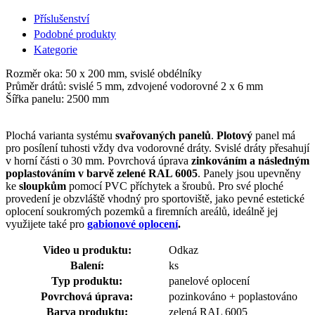
Příslušenství
Podobné produkty
Kategorie
Rozměr oka: 50 x 200 mm, svislé obdélníky
Průměr drátů: svislé 5 mm, zdvojené vodorovné 2 x 6 mm
Šířka panelu: 2500 mm
Plochá varianta systému
svařovaných panelů
.
Plotový
panel má
pro posílení tuhosti vždy dva vodorovné dráty. Svislé dráty přesahují
v horní části o 30 mm. Povrchová úprava
zinkováním a následným
poplastováním v barvě zelené RAL 6005
. Panely jsou upevněny
ke
sloupkům
pomocí PVC příchytek a šroubů. Pro své ploché
provedení je obzvláště vhodný pro sportoviště, jako pevné estetické
oplocení soukromých pozemků a firemních areálů, ideálně jej
využijete také pro
gabionové oplocení
.
Video u produktu:
Odkaz
Balení:
ks
Typ produktu:
panelové oplocení
Povrchová úprava:
pozinkováno + poplastováno
Barva produktu:
zelená RAL 6005