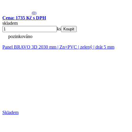
(0)
Cena: 1735 Kč s DPH
skladem
ks
Koupit
pozinkováno
Panel BRAVO 3D 2030 mm | Zn+PVC | zelený | drát 5 mm
Skladem