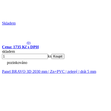
Skladem
(0)
Cena: 1735 Kč s DPH
skladem
ks
Koupit
pozinkováno
Panel BRAVO 3D 2030 mm | Zn+PVC | zelený | drát 5 mm