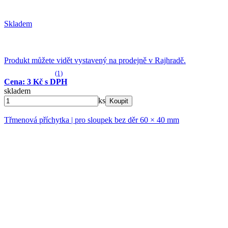
Skladem
Produkt můžete vidět vystavený na prodejně v Rajhradě.
(1)
Cena: 3 Kč s DPH
skladem
ks
Koupit
Třmenová příchytka | pro sloupek bez děr 60 × 40 mm