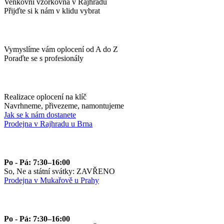
Venkovní vzorkovna v Rajhradu
Přijďte si k nám v klidu vybrat
Vymyslíme vám oplocení od A do Z
Poraďte se s profesionály
Realizace oplocení na klíč
Navrhneme, přivezeme, namontujeme
Jak se k nám dostanete
Prodejna v Rajhradu u Brna
Po - Pá: 7:30–16:00
So, Ne a státní svátky: ZAVŘENO
Prodejna v Mukařově u Prahy
Po - Pá: 7:30–16:00