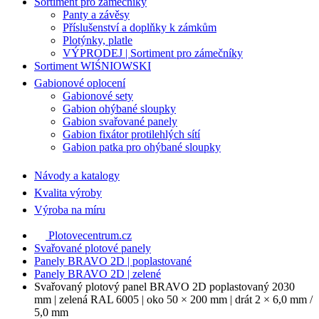
Sortiment pro zámečníky
Panty a závěsy
Příslušenství a doplňky k zámkům
Plotýnky, platle
VÝPRODEJ | Sortiment pro zámečníky
Sortiment WIŚNIOWSKI
Gabionové oplocení
Gabionové sety
Gabion ohýbané sloupky
Gabion svařované panely
Gabion fixátor protilehlých sítí
Gabion patka pro ohýbané sloupky
Návody a katalogy
Kvalita výroby
Výroba na míru
Plotovecentrum.cz
Svařované plotové panely
Panely BRAVO 2D | poplastované
Panely BRAVO 2D | zelené
Svařovaný plotový panel BRAVO 2D poplastovaný 2030
mm | zelená RAL 6005 | oko 50 × 200 mm | drát 2 × 6,0 mm /
5,0 mm