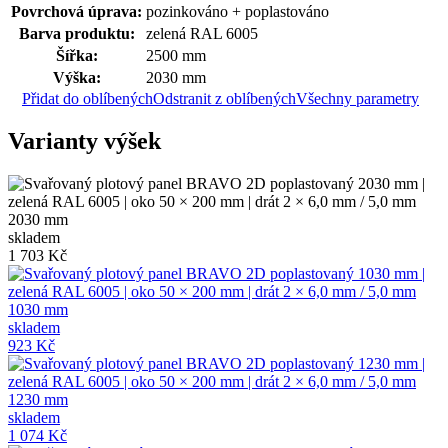
Povrchová úprava:
pozinkováno + poplastováno
Barva produktu:
zelená RAL 6005
Šířka:
2500 mm
Výška:
2030 mm
Přidat do oblíbených
Odstranit z oblíbených
Všechny parametry
Varianty výšek
2030 mm
skladem
1 703 Kč
1030 mm
skladem
923 Kč
1230 mm
skladem
1 074 Kč