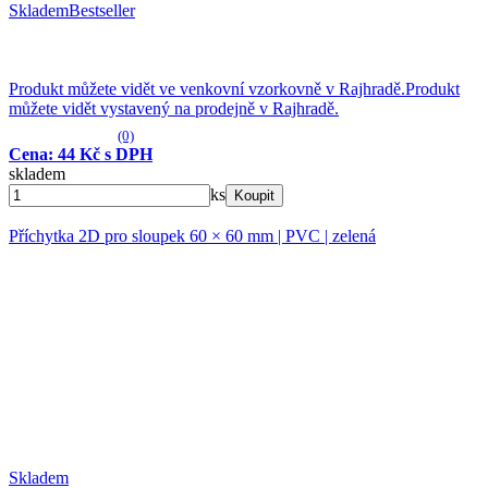
Skladem
Bestseller
Produkt můžete vidět ve venkovní vzorkovně v Rajhradě.
Produkt
můžete vidět vystavený na prodejně v Rajhradě.
(0)
Cena: 44 Kč s DPH
skladem
ks
Koupit
Příchytka 2D pro sloupek 60 × 60 mm | PVC | zelená
Skladem