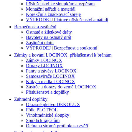
Příslušenství ke sloupkům a vzpěrám
Montážní nářadí a materiál
Korekční a značkovací spreje
VÝPRODEJ | Plotové příslušenství a nářadí
Bezpečnost a zastínění
Ostnaté a žiletkové dráty
Bavolety na ostnatý drát
Zastínění plotu
VÝPRODEJ | Bezpečnost a soukromí
Zámky a kování LOCINOX, příslušenství k bránám
Zámky LOCINOX
Dorazy LOCINOX
Panty a závěsy LOCINOX
Samozavírače LOCINOX
Kliky a madla LOCINOX
Zástrče a dorazy do země LOCINOX
Příslušenství a doplňky
Zahradní doplňky
Okrasné pletivo DEKOLUX
Fólie PLOTFOL
Vinohradnické sloupky
Spirála k rajčatům
Ochrana stromů proti okusu zvěří