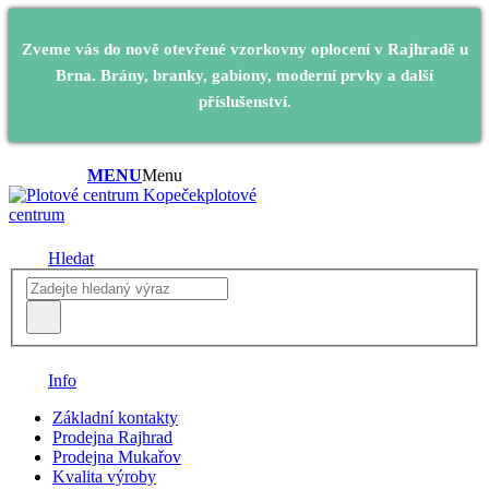
Zveme vás do nově otevřené vzorkovny oplocení v Rajhradě u
Brna. Brány, branky, gabiony, moderní prvky a další
příslušenství.
MENU
Menu
plotové
centrum
Hledat
Info
Základní kontakty
Prodejna Rajhrad
Prodejna Mukařov
Kvalita výroby