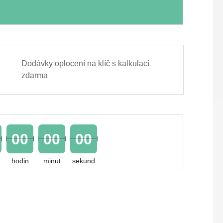
Dodávky oplocení na klíč s kalkulací
zdarma
00
00
00
hodin
minut
sekund