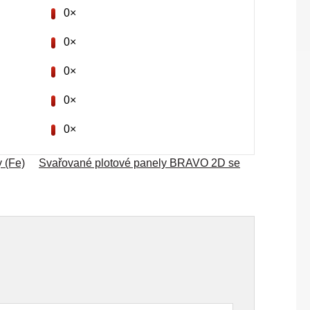
0×
0×
0×
0×
0×
 (Fe)
Svařované plotové panely BRAVO 2D se