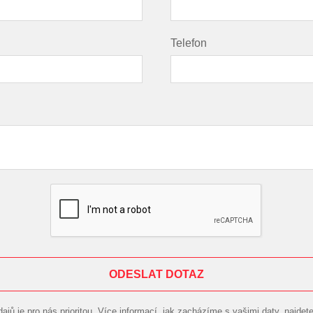
Telefon
ODESLAT DOTAZ
jů je pro nás prioritou. Více informací, jak zacházíme s vašimi daty, najdet