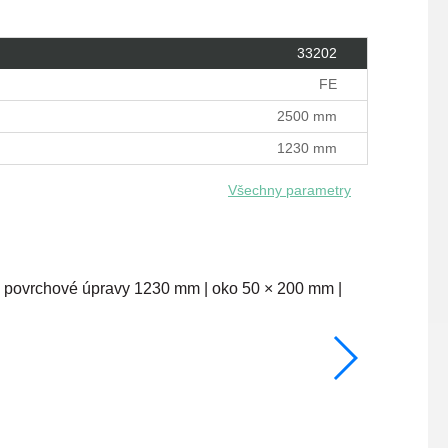
33202
FE
2500 mm
1230 mm
Všechny parametry
1030 mm
skladem
1 274 Kč