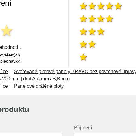
ení
ehodnotil.
 ověřených
objednávky.
ílce
Svařované plotové panely BRAVO bez povrchové úpravy
× 200 mm | drát A,A mm / B,B mm
ílce
Panelové drátěné ploty
produktu
Příjmení