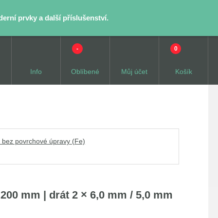
rní prvky a další příslušenství.
-
0
Info
Oblíbené
Můj účet
Košík
 bez povrchové úpravy (Fe)
200 mm | drát 2 × 6,0 mm / 5,0 mm