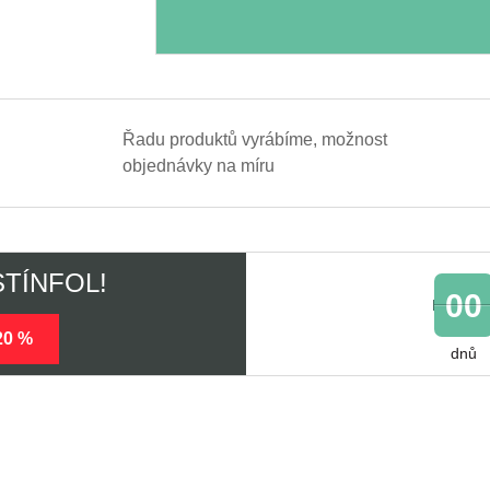
Řadu produktů vyrábíme, možnost
objednávky na míru
 STÍNFOL!
00
20 %
dnů