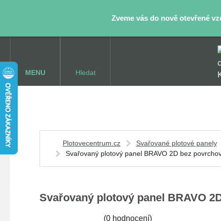
Zveme vás do nově otevřené vzor
MENU
Hledat
Plotovecentrum.cz
Svařované plotové panely
Svařovaný plotový panel BRAVO 2D bez povrchov
Svařovaný plotový panel BRAVO 2D 
(
0 hodnocení
)