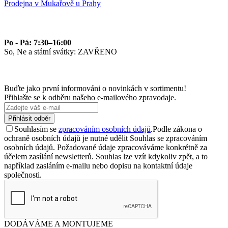
Prodejna v Mukařově u Prahy
Po - Pá: 7:30–16:00
So, Ne a státní svátky: ZAVŘENO
Buďte jako první informováni o novinkách v sortimentu!
Přihlašte se k odběru našeho e-mailového zpravodaje.
Přihlásit odběr
Souhlasím se
zpracováním osobních údajů
.
Podle zákona o
ochraně osobních údajů je nutné udělit Souhlas se zpracováním
osobních údajů. Požadované údaje zpracováváme konkrétně za
účelem zasílání newsletterů. Souhlas lze vzít kdykoliv zpět, a to
například zasláním e-mailu nebo dopisu na kontaktní údaje
společnosti.
DODÁVÁME A MONTUJEME