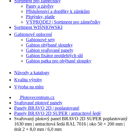
Sortiment pro zámečníky
Panty a závěsy
Příslušenství a doplňky k zámkům
Plotýnky, platle
VÝPRODEJ | Sortiment pro zámečníky
Sortiment WIŚNIOWSKI
Gabionové oplocení
Gabionové sety
Gabion ohýbané sloupky
Gabion svařované panely
Gabion fixátor protilehlých sítí
Gabion patka pro ohýbané sloupky
Návody a katalogy
Kvalita výroby
Výroba na míru
Plotovecentrum.cz
Svařované plotové panely
Panely BRAVO 2D | poplastované
Panely BRAVO 2D SUPER | antracitové šedé
Svařovaný plotový panel BRAVO 2D SUPER poplastovaný
1630 mm | antracitová šedá RAL 7016 | oko 50 × 200 mm |
drát 2 × 8,0 mm / 6,0 mm