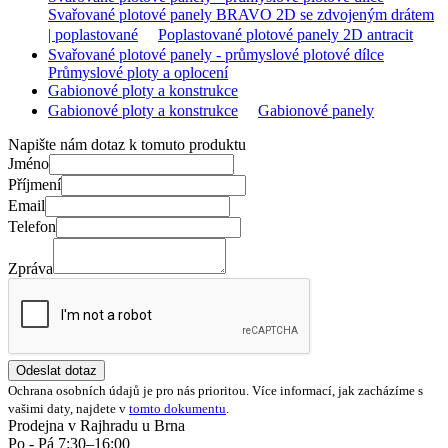
Svařované plotové panely BRAVO 2D se zdvojeným drátem
| poplastované
Poplastované plotové panely 2D antracit
Svařované plotové panely - průmyslové plotové dílce
Průmyslové ploty a oplocení
Gabionové ploty a konstrukce
Gabionové ploty a konstrukce
Gabionové panely
Napište nám dotaz k tomuto produktu
Jméno
Příjmení
Email
Telefon
Zpráva
Odeslat dotaz
Ochrana osobních údajů je pro nás prioritou. Více informací, jak zacházíme s
vašimi daty, najdete v
tomto dokumentu
.
Prodejna v Rajhradu u Brna
Po - Pá 7:30–16:00