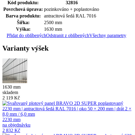
Kód produktu:
32816
Povrchová úprava:
pozinkováno + poplastováno
Barva produktu:
antracitová šedá RAL 7016
Šířka:
2500 mm
Výška:
1630 mm
Přidat do oblíbených
Odstranit z oblíbených
Všechny parametry
Varianty výšek
1630 mm
skladem
2 119 Kč
2230 mm
na objednávku
2 832 Kč