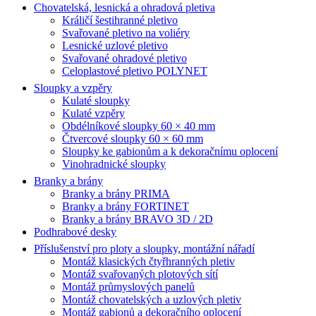
Chovatelská, lesnická a ohradová pletiva
Králičí šestihranné pletivo
Svařované pletivo na voliéry
Lesnické uzlové pletivo
Svařované ohradové pletivo
Celoplastové pletivo POLYNET
Sloupky a vzpěry
Kulaté sloupky
Kulaté vzpěry
Obdélníkové sloupky 60 × 40 mm
Čtvercové sloupky 60 × 60 mm
Sloupky ke gabionům a k dekoračnímu oplocení
Vinohradnické sloupky
Branky a brány
Branky a brány PRIMA
Branky a brány FORTINET
Branky a brány BRAVO 3D / 2D
Podhrabové desky
Příslušenství pro ploty a sloupky, montážní nářadí
Montáž klasických čtyřhranných pletiv
Montáž svařovaných plotových sítí
Montáž průmyslových panelů
Montáž chovatelských a uzlových pletiv
Montáž gabionů a dekoračního oplocení