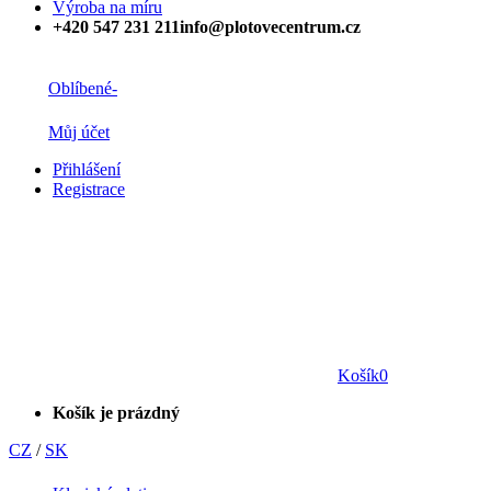
Výroba na míru
+420 547 231 211
info@plotovecentrum.cz
Oblíbené
-
Můj účet
Přihlášení
Registrace
Košík
0
Košík je prázdný
CZ
/
SK