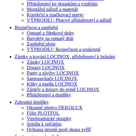
Příslušenství ke sloupkům a vzpěrám
Montážní nářadí a materiál
Korekční a značkovací spreje
VÝPRODEJ | Plotové příslušenství a nářadí
Bezpečnost a zastínění
Ostnaté a žiletkové dráty
Bavolety na ostnatý drát
Zastínění plotu
VÝPRODEJ | Bezpečnost a soukromí
Zámky a kování LOCINOX, příslušenství k bránám
Zámky LOCINOX
Dorazy LOCINOX
Panty a závěsy LOCINOX
Samozavírače LOCINOX
Kliky a madla LOCINOX
Zástrče a dorazy do země LOCINOX
Příslušenství a doplňky
Zahradní doplňky
Okrasné pletivo DEKOLUX
Fólie PLOTFOL
Vinohradnické sloupky
Spirála k rajčatům
Ochrana stromů proti okusu zvěří