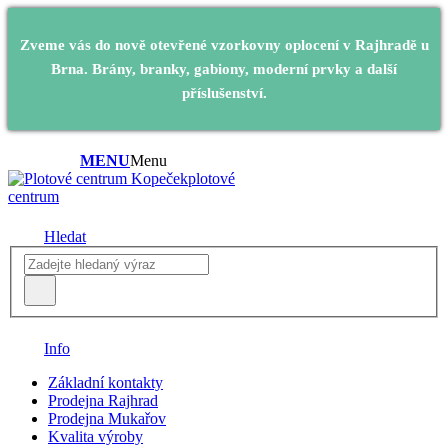
Zveme vás do nově otevřené vzorkovny oplocení v Rajhradě u
Brna. Brány, branky, gabiony, moderní prvky a další
příslušenství.
MENU
Menu
plotové
centrum
Hledat
Info
Základní kontakty
Prodejna Rajhrad
Prodejna Mukařov
Kvalita výroby