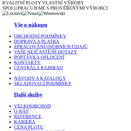
KVALITNÍ PLOTY VLASTNÍ VÝROBY
SPOLUPRACUJEME S PROVĚŘENÝMI VÝROBCI
Vše o nákupu
OBCHODNÍ PODMÍNKY
DOPRAVA A PLATBA
ZPRACOVÁNÍ OSOBNÍCH ÚDAJŮ
VAŠE NEJČASTĚJŠÍ DOTAZY
POPTÁVKA OPLOCENÍ
KONTAKTY
CENTRÁLA RAJHRAD
NÁVODY A KATALOGY
SKLADOVACÍ PODMÍNKY
Další služby
VELKOOBCHOD
O NÁS
REFERENCE
KARIÉRA
CENA PLOTU