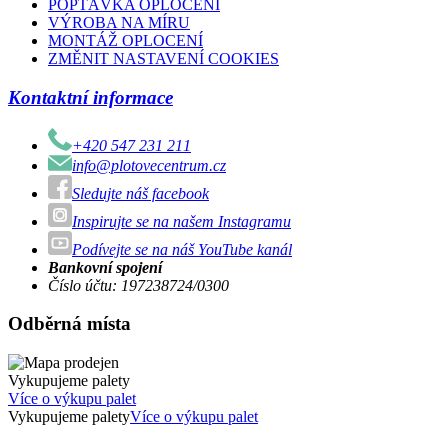
POPTÁVKA OPLOCENÍ
VÝROBA NA MÍRU
MONTÁŽ OPLOCENÍ
ZMĚNIT NASTAVENÍ COOKIES
Kontaktní informace
+420 547 231 211
info@plotovecentrum.cz
Sledujte náš facebook
Inspirujte se na našem Instagramu
Podívejte se na náš YouTube kanál
Bankovní spojení
Číslo účtu: 197238724/0300
Odběrná místa
Vykupujeme palety
Více o výkupu palet
Vykupujeme palety
Více o výkupu palet