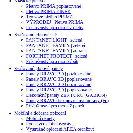
Klasické pletivo
Pletivo PRIMA poplastované
Pletivo PRIMA ZINEK
Tenisové pletivo PRIMA
VÝPRODEJ | Pletiva PRIMA
Příslušenství pro montáž pletiv
Svařované plotové sítě
PANTANET LIGHT | zelená
PANTANET FAMILY | zelená
PANTANET FAMILY | antracit
FORTINET PROTECT | zelená
Příslušenství pro montáž sítí
Svařované plotové panely
Panely BRAVO 3D | pozinkované
Panely BRAVO 3D | poplastované
Panely BRAVO 2D | pozinkované
Panely BRAVO 2D | poplastované
Dekorační panely ZENTURO (GABION)
Panely BRAVO bez povrchové úpravy (Fe)
Příslušenství pro montáž panelů
Mobilní a dočasné oplocení
Mobilní panely
Podstavce a příslušenství
Výstražné oplocení AREA oranžové