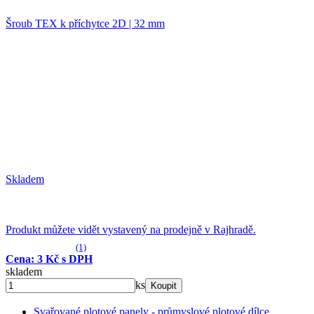
Šroub TEX k příchytce 2D | 32 mm
Skladem
Produkt můžete vidět vystavený na prodejně v Rajhradě.
(1)
Cena: 3 Kč s DPH
skladem
ks
Koupit
Svařované plotové panely - průmyslové plotové dílce