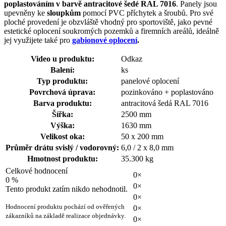
poplastováním v barvě antracitové šedé RAL 7016
. Panely jsou
upevněny ke
sloupkům
pomocí PVC příchytek a šroubů. Pro své
ploché provedení je obzvláště vhodný pro sportoviště, jako pevné
estetické oplocení soukromých pozemků a firemních areálů, ideálně
jej využijete také pro
gabionové oplocení
.
Video u produktu:
Odkaz
Balení:
ks
Typ produktu:
panelové oplocení
Povrchová úprava:
pozinkováno + poplastováno
Barva produktu:
antracitová šedá RAL 7016
Šířka:
2500 mm
Výška:
1630 mm
Velikost oka:
50 x 200 mm
Průměr drátu svislý / vodorovný:
6,0 / 2 x 8,0 mm
Hmotnost produktu:
35.300 kg
Celkové hodnocení
0×
0 %
0×
Tento produkt zatím nikdo nehodnotil.
0×
Hodnocení produktu pochází od ověřených
0×
zákazníků na základě realizace objednávky.
0×