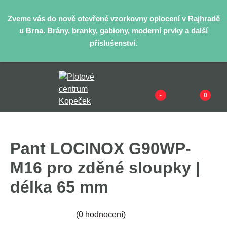
Zveme vás do nově otevřené vzorkovny oplocení v Rajhradě
u Brna. Brány, branky, gabiony, moderní prvky a další
příslušenství.
-
0
Pant LOCINOX G90WP-
M16 pro zděné sloupky |
délka 65 mm
(
0 hodnocení
)