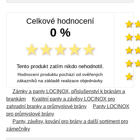
Celkové hodnocení
0 %
Tento produkt zatím nikdo nehodnotil.
Hodnocení produktu pochází od ověřených
zákazníků na základě realizace objednávky.
Zámky a panty LOCINOX, příslušenství k bránám a
brankám
Kvalitní panty a závěsy LOCINOX pro
zahradní branky a průmyslové brány
Panty LOCINOX
pro průmyslové brány
Panty, závěsy, kování pro brány a další sortiment pro
zámečníky