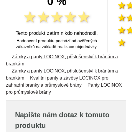
0 %
Tento produkt zatím nikdo nehodnotil.
Hodnocení produktu pochází od ověřených
zákazníků na základě realizace objednávky.
Zámky a panty LOCINOX, příslušenství k bránám a
brankám
Zámky a panty LOCINOX, příslušenství k bránám a
brankám
Kvalitní panty a závěsy LOCINOX pro
zahradní branky a průmyslové brány
Panty LOCINOX
pro průmyslové brány
Napište nám dotaz k tomuto
produktu