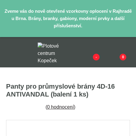
Zveme vás do nově otevřené vzorkovny oplocení v Rajhradě
u Brna. Brány, branky, gabiony, moderní prvky a další
příslušenství.
-
0
Panty pro průmyslové brány 4D-16
ANTIVANDAL (balení 1 ks)
(
0 hodnocení
)