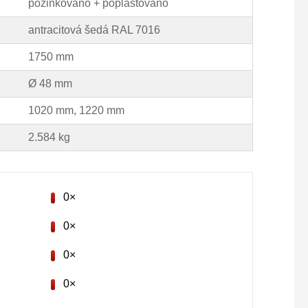
pozinkováno + poplastováno
antracitová šedá RAL 7016
1750 mm
Ø 48 mm
1020 mm, 1220 mm
2.584 kg
0×
0×
0×
0×