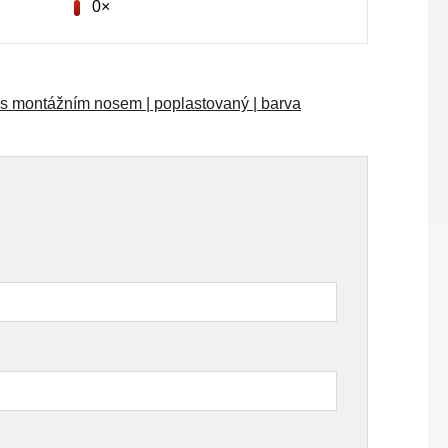
0×
 s montážním nosem | poplastovaný | barva