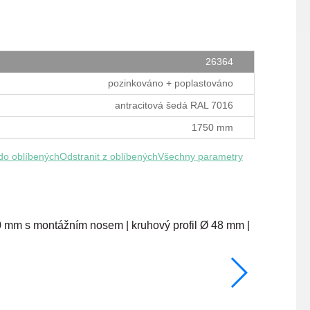
26364
pozinkováno + poplastováno
antracitová šedá RAL 7016
1750 mm
 do oblíbených
Odstranit z oblíbených
Všechny parametry
2000 mm
skladem