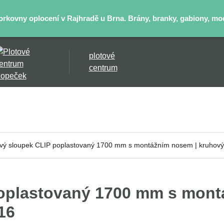
kovny oplocení v Rajhradě u Brna. Brány, branky, gabiony, mode
plotové
centrum
ový sloupek CLIP poplastovaný 1700 mm s montážním nosem | kruhový
poplastovaný 1700 mm s mont
16