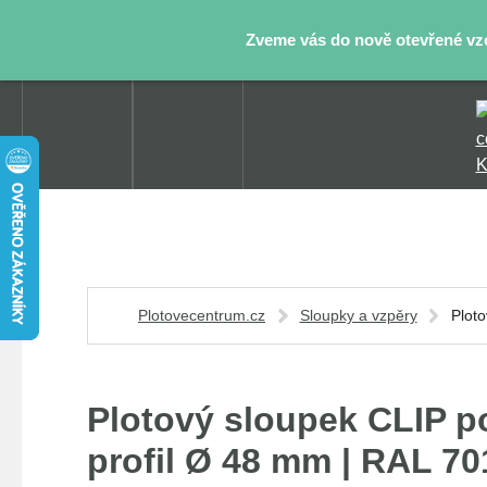
Zveme vás do nově otevřené vzor
Plotovecentrum.cz
Sloupky a vzpěry
Plot
Plotový sloupek CLIP 
profil Ø 48 mm | RAL 70