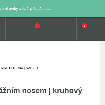
rní prvky a další příslušenství.
-
0
 profil Ø 48 mm | RAL 7016
ážním nosem | kruhový