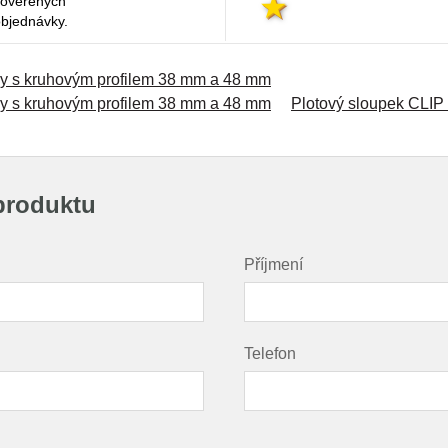
 ověřených
objednávky.
ky s kruhovým profilem 38 mm a 48 mm
ky s kruhovým profilem 38 mm a 48 mm
Plotový sloupek CLIP
produktu
Příjmení
Telefon