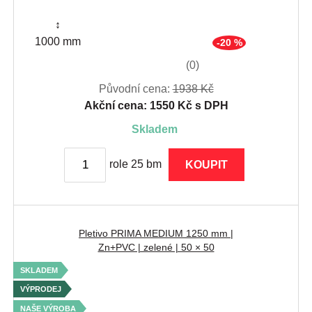
↕
1000 mm
-20 %
(0)
Původní cena:
1938 Kč
Akční cena: 1550 Kč s DPH
skladem
role 25 bm
KOUPIT
Pletivo PRIMA MEDIUM 1250 mm |
Zn+PVC | zelené | 50 × 50
SKLADEM
VÝPRODEJ
NAŠE VÝROBA