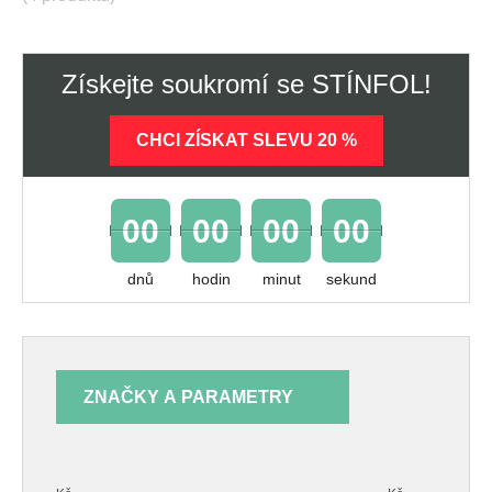
Získejte soukromí se STÍNFOL!
CHCI ZÍSKAT SLEVU 20 %
00
00
00
00
dnů
hodin
minut
sekund
ZNAČKY A PARAMETRY