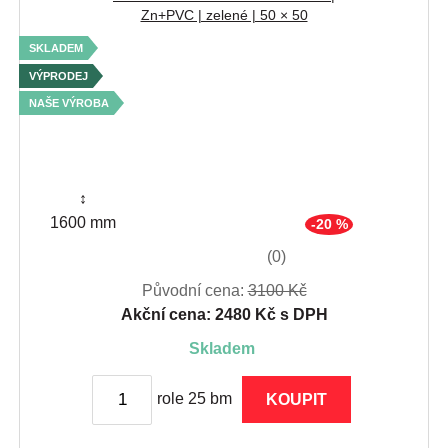
Zn+PVC | zelené | 50 × 50
SKLADEM
VÝPRODEJ
NAŠE VÝROBA
↕
1600 mm
-20 %
(0)
Původní cena:
3100 Kč
Akční cena: 2480 Kč s DPH
skladem
role 25 bm
KOUPIT