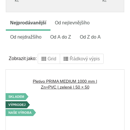
Kč
Kč
Nejprodávanější
Od nejlevnějšího
Od nejdražšího
Od A do Z
Od Z do A
Zobrazit jako:
Grid
Řádkový výpis
Pletivo PRIMA MEDIUM 1000 mm |
Zn+PVC | zelené | 50 × 50
SKLADEM
VÝPRODEJ
NAŠE VÝROBA