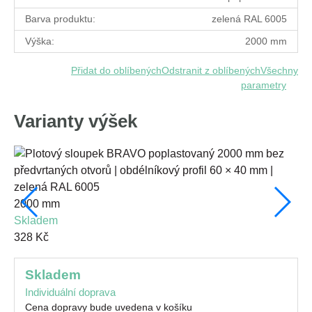
Barva produktu:
zelená RAL 6005
Výška:
2000 mm
Přidat do oblíbených
Odstranit z oblíbených
Všechny
parametry
Varianty výšek
2000 mm
15
skladem
s
328 Kč
25
skladem
Individuální doprava
Cena dopravy bude uvedena v košíku