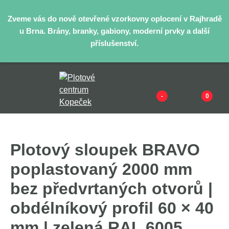
Zveme vás do nově otevřené vzorkovny oplocení v Rajhradě
u Brna. Brány, branky, gabiony, moderní prvky a další
příslušenství.
-
0
Plotový sloupek BRAVO
poplastovaný 2000 mm
bez předvrtaných otvorů |
obdélníkový profil 60 × 40
mm | zelená RAL 6005