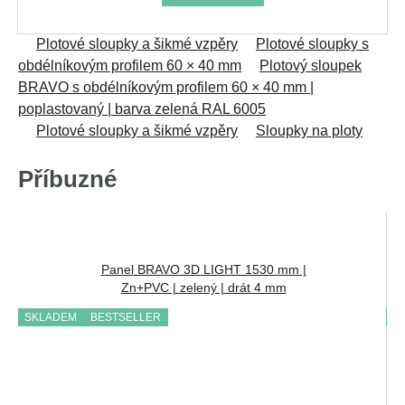
Plotové sloupky a šikmé vzpěry
Plotové sloupky s
obdélníkovým profilem 60 × 40 mm
Plotový sloupek
BRAVO s obdélníkovým profilem 60 × 40 mm |
poplastovaný | barva zelená RAL 6005
Plotové sloupky a šikmé vzpěry
Sloupky na ploty
Příbuzné
Panel BRAVO 3D LIGHT 1530 mm |
Zn+PVC | zelený | drát 4 mm
SKLADEM
BESTSELLER
S