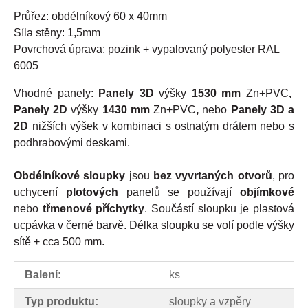
Průřez: obdélníkový 60 x 40mm
Síla stěny: 1,5mm
Povrchová úprava: pozink + vypalovaný polyester RAL
6005
Vhodné panely:
Panely 3D
výšky
1530 mm
Zn+PVC
,
Panely 2D
výšky
1430 mm
Zn+PVC
,
nebo
Panely 3D a
2D
nižších
výšek
v kombinaci s ostnatým drátem nebo s
podhrabovými deskami.
Obdélníkové sloupky
jsou
bez vyvrtaných otvorů
, pro
uchycení
plotových
panelů se používají
objímkové
nebo
třmenové příchytky
. Součástí sloupku je plastová
ucpávka v černé barvě. Délka sloupku se volí podle výšky
sítě + cca 500 mm.
Balení:
ks
Typ produktu:
sloupky a vzpěry