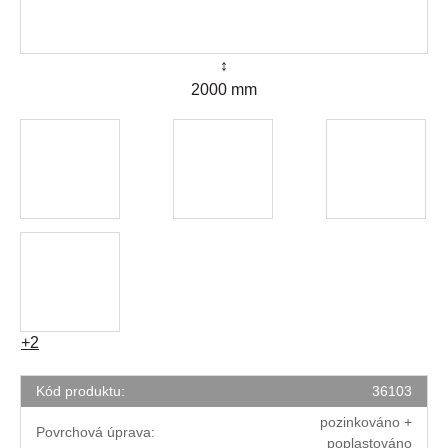
↕
2000 mm
+2
Kód produktu:
36103
pozinkováno +
Povrchová úprava:
poplastováno