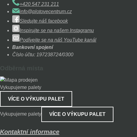
+420 547 231 211
info@plotovecentrum.cz
Sledujte náš facebook
Inspirujte se na našem Instagramu
Podívejte se na náš YouTube kanál
Bankovní spojení
Číslo účtu: 197238724/0300
Odběrná místa
Vykupujeme palety
VÍCE O VÝKUPU PALET
Vykupujeme palety
VÍCE O VÝKUPU PALET
Kontaktní informace