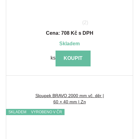
(2)
Cena: 708 Kč s DPH
skladem
ks
KOUPIT
Sloupek BRAVO 2000 mm vč. děr |
60 × 40 mm | Zn
SKLADEM
VYROBENO V ČR