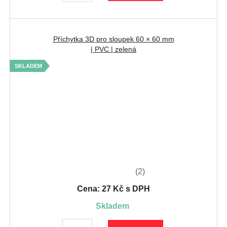
Příchytka 3D pro sloupek 60 × 60 mm
| PVC | zelená
SKLADEM
(2)
Cena: 27 Kč s DPH
skladem