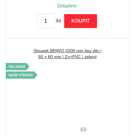
skladem
ks
KOUPIT
Sloupek BRAVO 3200 mm bez děr |
60 × 60 mm | Zn+PVC | zelený
SKLADEM
NAŠE VÝROBA
(0)