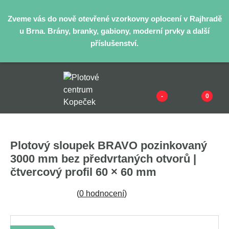
Zveme vás do nově otevřené vzorkovny oplocení v Rajhradě
u Brna. Brány, branky, gabiony, moderní prvky a další
příslušenství.
-
0
Plotový sloupek BRAVO pozinkovaný
3000 mm bez předvrtaných otvorů |
čtvercový profil 60 × 60 mm
(
0 hodnocení
)