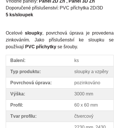
Vhodné panely:
Panel 2D Zn , Panel 3D Zn
Doporučené příslušenství: PVC příchytka 2D/3D
5 ks/sloupek
Ocelové
sloupky
, povrchová úprava je provedena
zinkováním. Jako příslušenství ke sloupku se
používají
PVC příchytky
se šrouby.
Balení:
ks
Typ produktu:
sloupky a vzpěry
Povrchová úprava:
pozinkováno
Výška:
3000 mm
Profil:
60 x 60 mm
Tvar profilu:
čtvercový
2230 mm, 2430