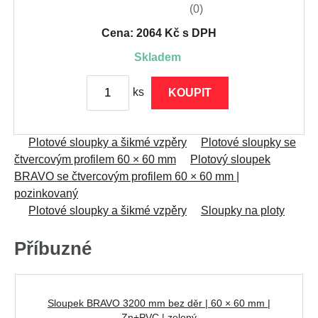
(0)
Cena: 2064 Kč s DPH
skladem
ks
KOUPIT
Plotové sloupky a šikmé vzpěry
Plotové sloupky se
čtvercovým profilem 60 × 60 mm
Plotový sloupek
BRAVO se čtvercovým profilem 60 × 60 mm |
pozinkovaný
Plotové sloupky a šikmé vzpěry
Sloupky na ploty
Příbuzné
Sloupek BRAVO 3200 mm bez děr | 60 × 60 mm |
Zn+PVC | zelený