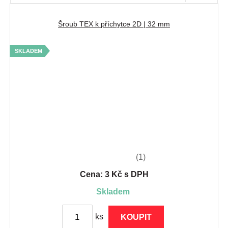
Šroub TEX k příchytce 2D | 32 mm
SKLADEM
(1)
Cena: 3 Kč s DPH
skladem
ks
KOUPIT