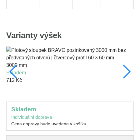
Varianty výšek
3000 mm
skladem
15
712 Kč
s
36
skladem
Individuální doprava
Cena dopravy bude uvedena v košíku