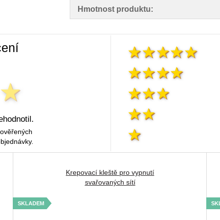
Hmotnost produktu:
ení
ehodnotil.
 ověřených
objednávky.
Krepovací kleště pro vypnutí
svařovaných sítí
SKLADEM
SK