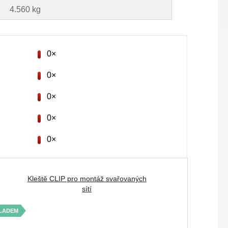
4.560 kg
0×
0×
0×
0×
0×
Kleště CLIP pro montáž svařovaných
sítí
LADEM