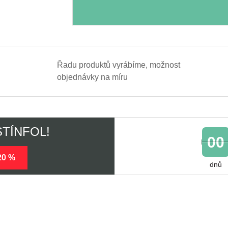
Řadu produktů vyrábíme, možnost
objednávky na míru
 STÍNFOL!
00
20 %
dnů