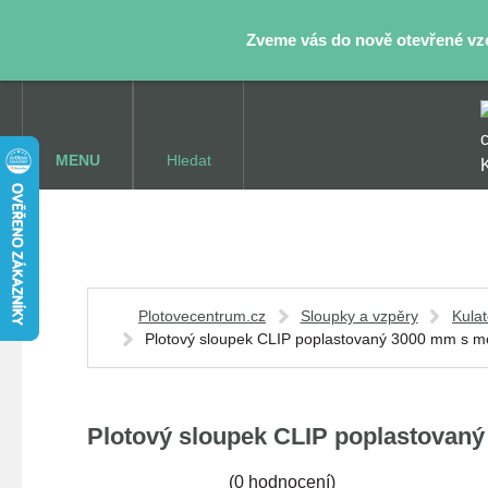
Zveme vás do nově otevřené vzor
MENU
Hledat
Plotovecentrum.cz
Sloupky a vzpěry
Kulat
Plotový sloupek CLIP poplastovaný 3000 mm s mo
Plotový sloupek CLIP poplastovaný
(
0 hodnocení
)