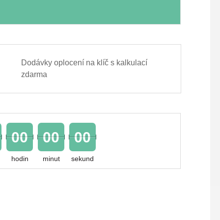
Dodávky oplocení na klíč s kalkulací
zdarma
00
00
00
hodin
minut
sekund