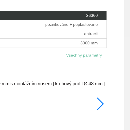
26360
pozinkováno + poplastováno
antracit
3000 mm
Všechny parametry
1700 mm
skladem
266 Kč