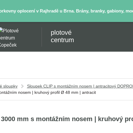
kovny oplocení v Rajhradě u Brna. Brány, branky, gabiony, mode
plotové
centrum
é sloupky
Sloupek CLIP s montážním nosem | antracitový DOPR
ntážním nosem | kruhový profil Ø 48 mm | antracit
 3000 mm s montážním nosem | kruhový prof