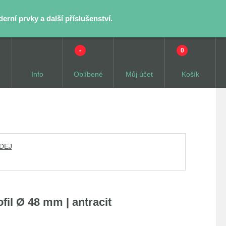
rní prvky a další příslušenství.
-
0
Info
Oblíbené
Můj účet
Košík
ODEJ
il Ø 48 mm | antracit