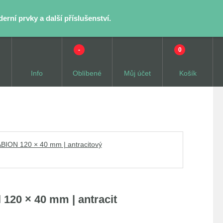
rní prvky a další příslušenství.
-
0
Info
Oblíbené
Můj účet
Košík
ION 120 × 40 mm | antracitový
120 × 40 mm | antracit