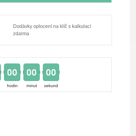
Dodávky oplocení na klíč s kalkulací
zdarma
00
00
00
hodin
minut
sekund