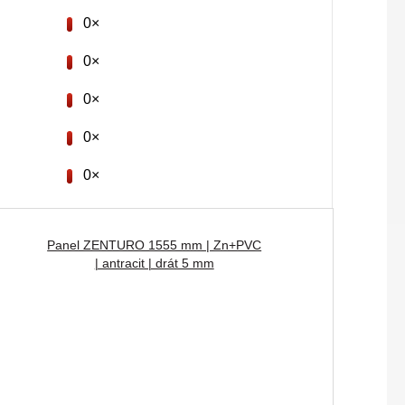
0×
0×
0×
0×
0×
Panel ZENTURO 1555 mm | Zn+PVC
| antracit | drát 5 mm