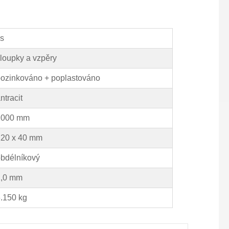
s
loupky a vzpěry
ozinkováno + poplastováno
ntracit
2000 mm
120 x 40 mm
bdélníkový
2,0 mm
.150 kg