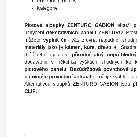
Podobné produkty
Kategorie
Plotové sloupky ZENTURO GABION
slouží p
uchycení
dekorativních panelů ZENTURO
. Pros
můžete
vyplnit
čím vás zrovna napadne, vhod
materiály
jako je
kámen, kůra, dřevo
aj. Snadno 
drátěného oplocení
přírodní plný neprůhledný
dodáváme v několika výškách vhodných ke ko
plotového panelu
.
Bezúdržbová povrchová úp
barevném provedení antracit
zaručuje kvalitu a d
Alternativou sloupků ZENTURO GABION jsou
p
CLIP
.