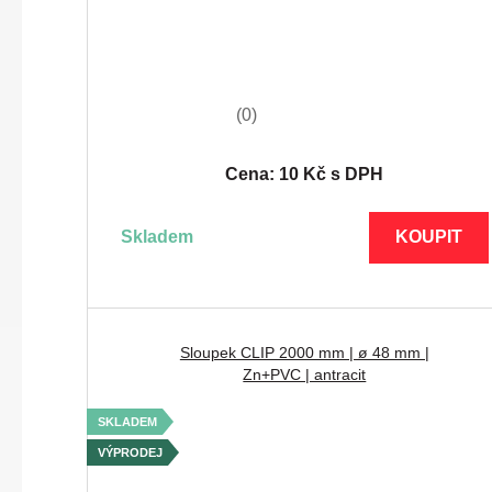
(0)
Cena: 10 Kč s DPH
skladem
KOUPIT
Sloupek CLIP 2000 mm | ø 48 mm |
Zn+PVC | antracit
SKLADEM
VÝPRODEJ