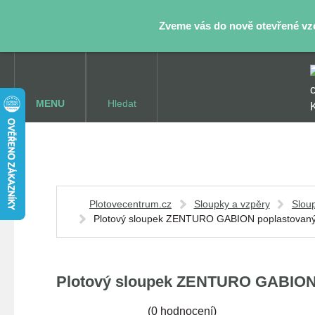
Zveme vás do nově otevřené vzor
MENU
Hledat
Plotovecentrum.cz
Sloupky a vzpěry
Slou
Plotový sloupek ZENTURO GABION poplastovaný 20
Plotový sloupek ZENTURO GABION po
(
0 hodnocení
)