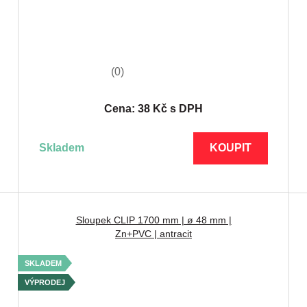
(0)
Cena: 38 Kč s DPH
skladem
KOUPIT
Sloupek CLIP 1700 mm | ø 48 mm |
Zn+PVC | antracit
SKLADEM
VÝPRODEJ