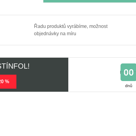
Řadu produktů vyrábíme, možnost
objednávky na míru
 STÍNFOL!
00
20 %
dnů