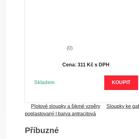
(0)
Cena: 311 Kč s DPH
skladem
KOUPIT
Plotové sloupky a šikmé vzpěry
Sloupky ke ga
poplastovaný | barva antracitová
Příbuzné