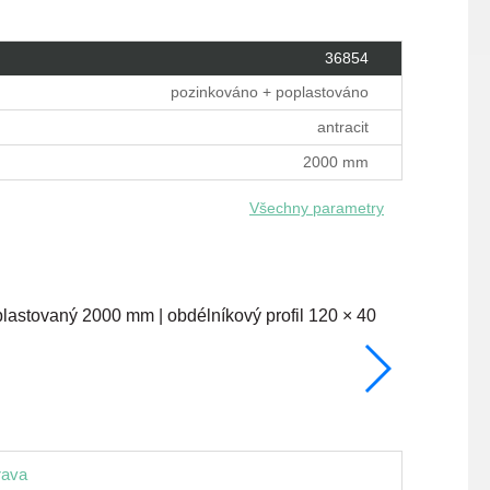
36854
pozinkováno + poplastováno
antracit
2000 mm
Všechny parametry
1100 mm
na objedn
1 156 Kč
rava