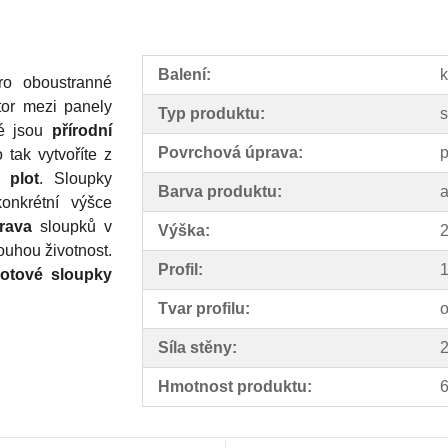
Balení:
k
ro oboustranné
tor mezi panely
Typ produktu:
s
né jsou
přírodní
Povrchová úprava:
p
tak vytvoříte z
 plot
. Sloupky
Barva produktu:
a
nkrétní výšce
rava
sloupků v
Výška:
louhou životnost.
Profil:
lotové sloupky
Tvar profilu:
o
Síla stěny:
Hmotnost produktu:
6