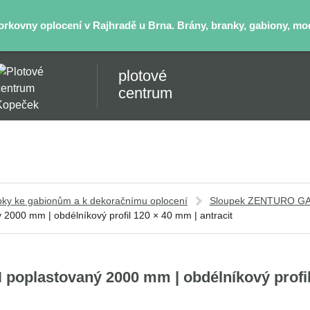
kovny oplocení v Rajhradě u Brna. Brány, branky, gabiony, mode
plotové
centrum
pky ke gabionům a k dekoračnímu oplocení
Sloupek ZENTURO GAB
00 mm | obdélníkový profil 120 × 40 mm | antracit
plastovaný 2000 mm | obdélníkový profil 