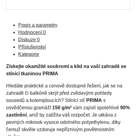
Popis a parametry
Hodnocení
0
Diskuze
0
Příslušenství
Kategorie
Získejte okamžité soukromí a klid na vaší zahradě se
stínící tkaninou PRIMA
Hledáte praktické a cenově dostupné řešení, jak se na
zahradě či balkóně skrýt před zvědavými pohledy
sousedů a kolemjdoucích? Stínící síť
PRIMA
s
osvědčenou gramáží
150 g/m²
vám zajistí spolehlivé
90%
zastínění
, aniž by zatížila váš rozpočet. Je utkána z
pevných mikrook vysoce odolného polyethylenu, díky
čemuž skvěle vzdoruje nepříznivým povětrnostním