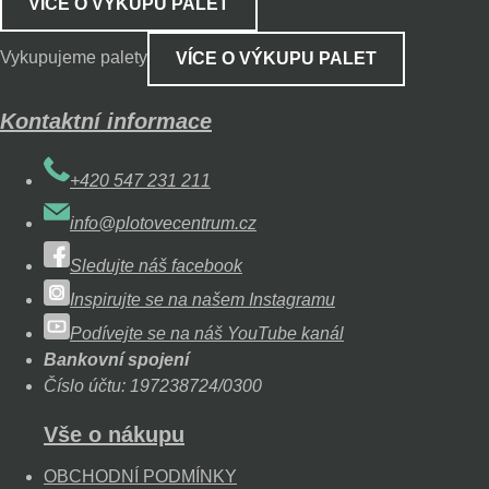
VÍCE O VÝKUPU PALET
Vykupujeme palety
VÍCE O VÝKUPU PALET
Kontaktní informace
+420 547 231 211
info@plotovecentrum.cz
Sledujte náš facebook
Inspirujte se na našem Instagramu
Podívejte se na náš YouTube kanál
Bankovní spojení
Číslo účtu: 197238724/0300
Vše o nákupu
OBCHODNÍ PODMÍNKY