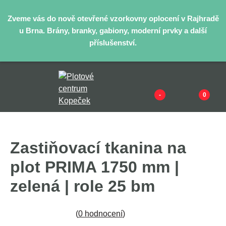
Zveme vás do nově otevřené vzorkovny oplocení v Rajhradě
u Brna. Brány, branky, gabiony, moderní prvky a další
příslušenství.
-
0
Zastiňovací tkanina na
plot PRIMA 1750 mm |
zelená | role 25 bm
(
0 hodnocení
)