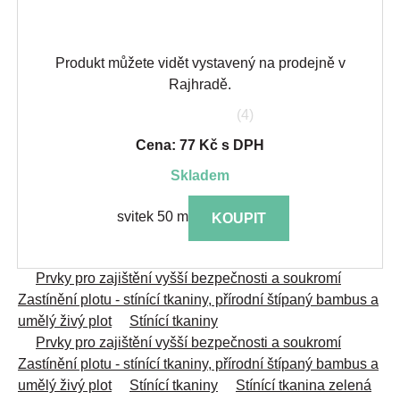
Produkt můžete vidět vystavený na prodejně v
Rajhradě.
(4)
Cena: 77 Kč s DPH
skladem
svitek 50 m
KOUPIT
Prvky pro zajištění vyšší bezpečnosti a soukromí
Zastínění plotu - stínící tkaniny, přírodní štípaný bambus a
umělý živý plot
Stínící tkaniny
Prvky pro zajištění vyšší bezpečnosti a soukromí
Zastínění plotu - stínící tkaniny, přírodní štípaný bambus a
umělý živý plot
Stínící tkaniny
Stínící tkanina zelená