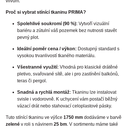
vlivům.
Proč si vybrat stínící tkaninu PRIMA?
Spolehlivé soukromí (90 %):
Vytvoří vizuální
bariéru a zútulní váš pozemek bez nutnosti stavět
pevný plot.
Ideální poměr cena / výkon:
Dostupný standard s
vysokou trvanlivostí tkaného materiálu.
Všestranné využití:
Vhodná pro klasické drátěné
pletivo, svařované sítě, ale i pro zastínění balkónů,
teras či pergol.
Snadná a rychlá montáž:
Tkaninu lze instalovat
svisle i vodorovně. K uchycení vám postačí běžný
vázací drát nebo stahovací celoplastové pásky.
Tuto stínící tkaninu ve výšce
1750 mm
dodáváme v barvě
zelené
v roli s návinem
25 bm
. V sortimentu máme také