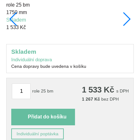
1750 mm
skladem
15
1 533 Kč
s
1 
skladem
Individuální doprava
Cena dopravy bude uvedena v košíku
1 533
Kč
role 25 bm
s DPH
1 267
Kč
bez DPH
Přidat do košíku
Individuální poptávka