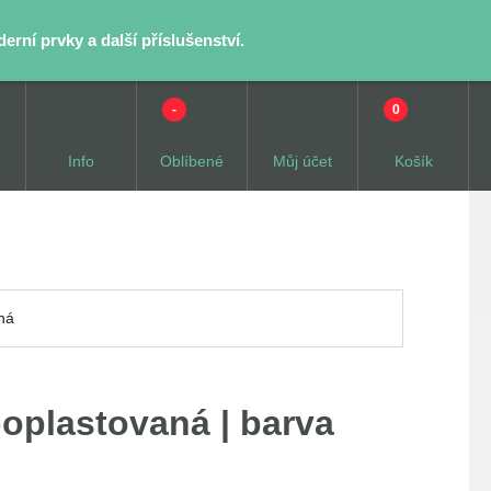
rní prvky a další příslušenství.
-
0
Info
Oblíbené
Můj účet
Košík
ná
poplastovaná | barva