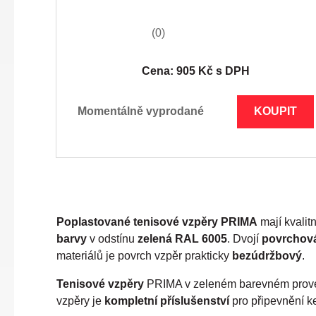
(0)
Cena: 905 Kč s DPH
momentálně vyprodané
KOUPIT
Poplastované tenisové vzpěry PRIMA
mají kvalit
barvy
v odstínu
zelená RAL 6005
. Dvojí
povrchov
materiálů je povrch vzpěr prakticky
bezúdržbový
.
Tenisové vzpěry
PRIMA v zeleném barevném prov
vzpěry je
kompletní příslušenství
pro připevnění ke