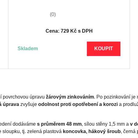
(0)
Cena: 729 Kč s DPH
skladem
KOUPIT
ní povrchovou úpravu
žárovým zinkováním
. Po pozinkování je
á úprava
zvyšuje
odolnost proti opotřebení a korozi
a prodlu
edení
dodáváme
s průměrem 48 mm
, sílou stěny 1,5 mm a
v d
 sloupku, tj. zelená plastová
koncovka, hákový šroub
, černá