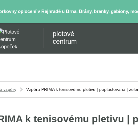
kovny oplocení v Rajhradě u Brna. Brány, branky, gabiony, mode
plotové
centrum
té vzpěry
Vzpěra PRIMA k tenisovému pletivu | poplastovaná | zele
RIMA k tenisovému pletivu | 