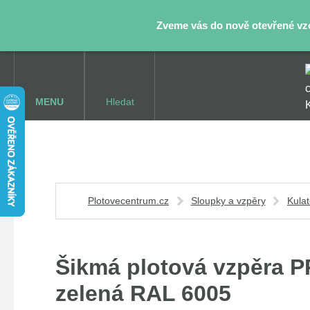
Zveme vás do nově otevřené vzor
MENU
Hledat
Plotovecentrum.cz
Sloupky a vzpěry
Kula
Šikmá plotová vzpěra P
zelená RAL 6005