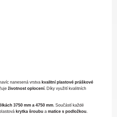
 navíc nanesená vrstva
kvalitní plastové práškové
žuje
životnost oplocení
. Díky využití kvalitních
élkách 3750 mm a 4750 mm
. Součástí každé
 plastová
krytka šroubu
a
matice s podložkou
.