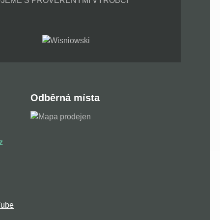
JEME S PROVĚŘENÝMI VÝROBCI
Odběrná místa
z
Tube