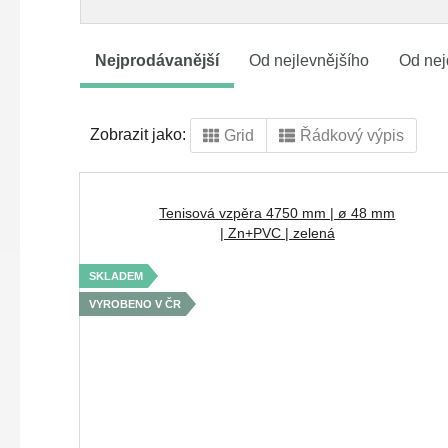
Nejprodávanější
Od nejlevnějšího
Od nej
Zobrazit jako:
Grid
Řádkový výpis
Tenisová vzpěra 4750 mm | ø 48 mm
| Zn+PVC | zelená
SKLADEM
VYROBENO V ČR