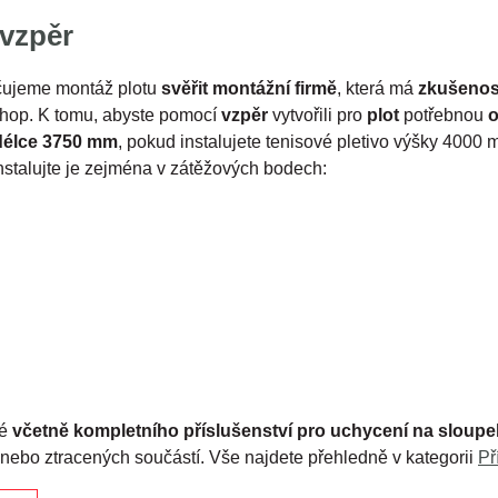
 vzpěr
ujeme montáž plotu
svěřit montážní firmě
, která má
zkušenos
shop. K tomu, abyste pomocí
vzpěr
vytvořili pro
plot
potřebnou
délce 3750 mm
, pokud instalujete tenisové pletivo výšky 4000 
nstalujte je zejména v zátěžových bodech:
né
včetně kompletního příslušenství
pro uchycení na sloupe
nebo ztracených součástí. Vše najdete přehledně v kategorii
Př