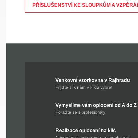
PŘÍSLUŠENSTVÍ KE SLOUPKŮM A VZPĚRÁ
Venkovní vzorkovna v Rajhradu
Přijďte si k nám v klidu vybrat
Vymyslíme vám oplocení od A do Z
Poraďte se s profesionály
Realizace oplocení na klíč
Navrhneme, přivezeme, namontujeme