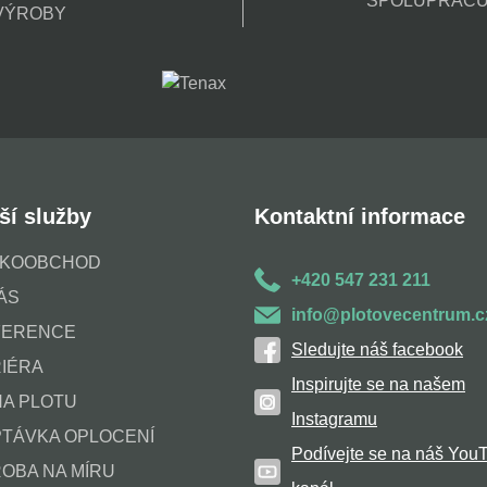
SPOLUPRACU
 VÝROBY
ší služby
Kontaktní informace
LKOOBCHOD
+420 547 231 211
ÁS
info@plotovecentrum.c
FERENCE
Sledujte náš facebook
IÉRA
Inspirujte se na našem
A PLOTU
Instagramu
TÁVKA OPLOCENÍ
Podívejte se na náš You
OBA NA MÍRU