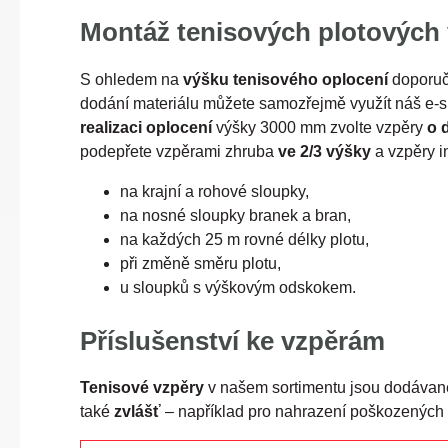
Montáž tenisových plotových
S ohledem na
výšku tenisového oplocení
doporuč
dodání materiálu můžete samozřejmě využít náš e-
realizaci oplocení
výšky 3000 mm zvolte vzpěry
o 
podepřete vzpěrami zhruba
ve 2/3 výšky
a vzpěry i
na krajní a rohové sloupky,
na nosné sloupky branek a bran,
na každých 25 m rovné délky plotu,
při změně směru plotu,
u sloupků s výškovým odskokem.
Příslušenství ke vzpěrám
Tenisové vzpěry
v našem sortimentu jsou dodáva
také
zvlášť
– například pro nahrazení poškozených 