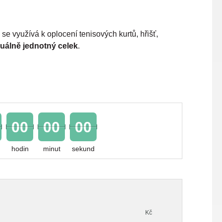
využívá k oplocení tenisových kurtů, hřišť,
zuálně jednotný celek
.
00
00
00
hodin
minut
sekund
Kč