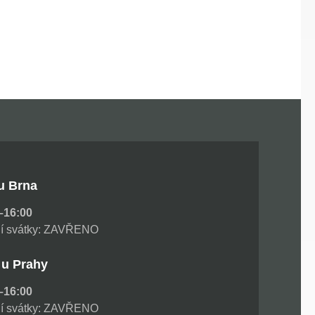
u Brna
0–16:00
tní svátky: ZAVŘENO
 u Prahy
0–16:00
tní svátky: ZAVŘENO