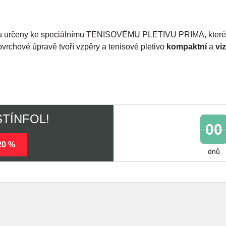
u určeny ke speciálnímu TENISOVÉMU PLETIVU PRIMA, které se 
ovrchové úpravě tvoří vzpěry a tenisové pletivo
kompaktní
a
vi
 STÍNFOL!
00
20 %
dnů