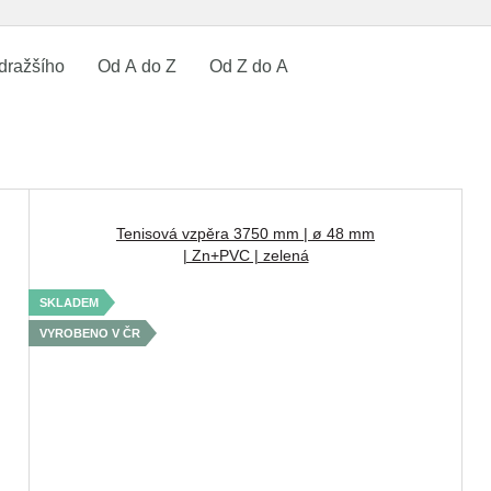
dražšího
Od A do Z
Od Z do A
Tenisová vzpěra 3750 mm | ø 48 mm
| Zn+PVC | zelená
SKLADEM
VYROBENO V ČR