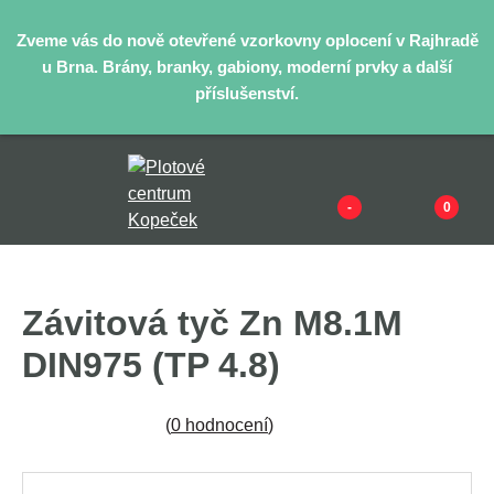
Zveme vás do nově otevřené vzorkovny oplocení v Rajhradě
u Brna. Brány, branky, gabiony, moderní prvky a další
příslušenství.
-
0
Závitová tyč Zn M8.1M
DIN975 (TP 4.8)
(
0 hodnocení
)