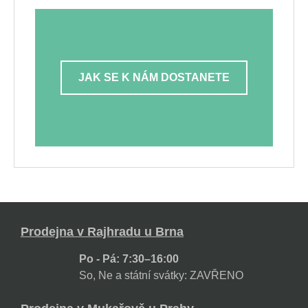
JAK SE K NÁM DOSTANETE
Prodejna v Rajhradu u Brna
Po - Pá: 7:30–16:00
So, Ne a státní svátky: ZAVŘENO