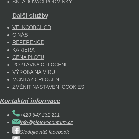
SKLADOVACÍ PODMÍNKY
Další služby
VELKOOBCHOD
O NÁS
REFERENCE
KARIÉRA
CENA PLOTU
POPTÁVKA OPLOCENÍ
VÝROBA NA MÍRU
MONTÁŽ OPLOCENÍ
ZMĚNIT NASTAVENÍ COOKIES
Kontaktní informace
+420 547 231 211
info@plotovecentrum.cz
Sledujte náš facebook