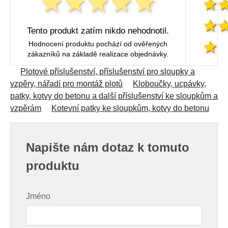
Tento produkt zatím nikdo nehodnotil.
Hodnocení produktu pochází od ověřených
zákazníků na základě realizace objednávky.
Plotové příslušenství, příslušenství pro sloupky a
vzpěry, nářadí pro montáž plotů
Kloboučky, ucpávky,
patky, kotvy do betonu a další příslušenství ke sloupkům a
vzpěrám
Kotevní patky ke sloupkům, kotvy do betonu
Napište nám dotaz k tomuto
produktu
Jméno