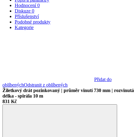
Hodnocení
0
Diskuze
0
Příslušenství
Podobné produkty
Kategorie
Přidat do
oblíbených
Odstranit z oblíbených
Žiletkový drát pozinkovaný | průměr vinutí 730 mm | rozvinutá
délka - spirála 10 m
831 Kč