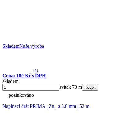
Skladem
Naše výroba
(4)
Cena: 180 Kč s DPH
skladem
svitek 78 m
Koupit
pozinkováno
Napínací drát PRIMA | Zn | ø 2,8 mm | 52 m