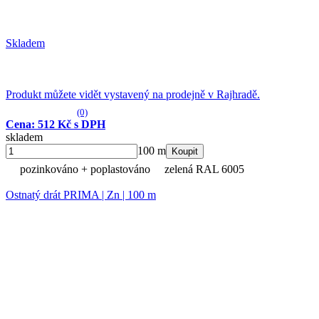
Skladem
Produkt můžete vidět vystavený na prodejně v Rajhradě.
(0)
Cena: 512 Kč s DPH
skladem
100 m
Koupit
pozinkováno + poplastováno
zelená RAL 6005
Ostnatý drát PRIMA | Zn | 100 m