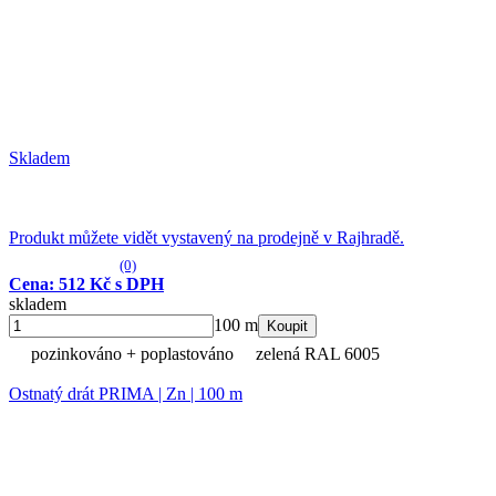
Skladem
Produkt můžete vidět vystavený na prodejně v Rajhradě.
(0)
Cena: 512 Kč s DPH
skladem
100 m
Koupit
pozinkováno + poplastováno
zelená RAL 6005
Ostnatý drát PRIMA | Zn | 100 m