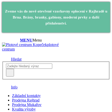
Zveme vás do nově otevřené vzorkovny oplocení v Rajhradě u
Brna. Brány, branky, gabiony, moderní prvky a další
příslušenství.
MENU
Menu
plotové
centrum
Hledat
Info
Základní kontakty
Prodejna Rajhrad
Prodejna Mukařov
Kvalita výroby