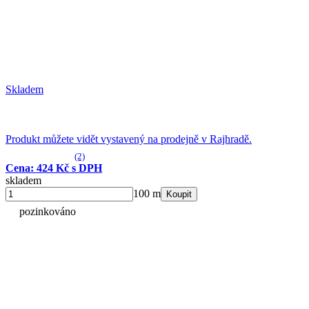
Skladem
Produkt můžete vidět vystavený na prodejně v Rajhradě.
(2)
Cena: 424 Kč s DPH
skladem
100 m
Koupit
pozinkováno