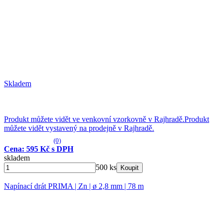
Skladem
Produkt můžete vidět ve venkovní vzorkovně v Rajhradě.
Produkt
můžete vidět vystavený na prodejně v Rajhradě.
(0)
Cena: 595 Kč s DPH
skladem
500 ks
Koupit
Napínací drát PRIMA | Zn | ø 2,8 mm | 78 m