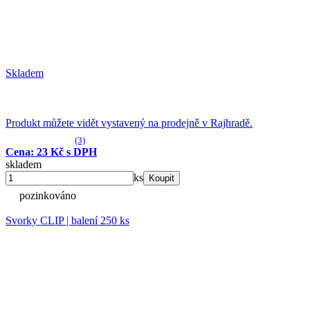
Skladem
Produkt můžete vidět vystavený na prodejně v Rajhradě.
(3)
Cena: 23 Kč s DPH
skladem
ks
Koupit
pozinkováno
Svorky CLIP | balení 250 ks