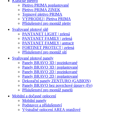
Klasické pletivo
Pletivo PRIMA poplastované
Pletivo PRIMA ZINEK
Tenisové pletivo PRIMA
VÝPRODEJ | Pletiva PRIMA
Příslušenství pro montáž pletiv
Svařované plotové sítě
PANTANET LIGHT | zelená
PANTANET FAMILY | zelená
PANTANET FAMILY | antracit
FORTINET PROTECT | zelená
Příslušenství pro montáž sítí
Svařované plotové panely
Panely BRAVO 3D | pozinkované
Panely BRAVO 3D | poplastované
Panely BRAVO 2D | pozinkované
Panely BRAVO 2D | poplastované
Dekorační panely ZENTURO (GABION)
Panely BRAVO bez povrchové úpravy (Fe)
Příslušenství pro montáž panelů
Mobilní a dočasné oplocení
Mobilní panely
Podstavce a příslušenství
Výstražné oplocení AREA oranžové