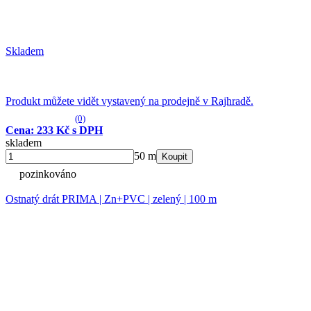
Skladem
Produkt můžete vidět vystavený na prodejně v Rajhradě.
(0)
Cena: 233 Kč s DPH
skladem
50 m
Koupit
pozinkováno
Ostnatý drát PRIMA | Zn+PVC | zelený | 100 m