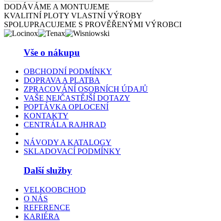
DODÁVÁME A MONTUJEME
KVALITNÍ PLOTY VLASTNÍ VÝROBY
SPOLUPRACUJEME S PROVĚŘENÝMI VÝROBCI
Vše o nákupu
OBCHODNÍ PODMÍNKY
DOPRAVA A PLATBA
ZPRACOVÁNÍ OSOBNÍCH ÚDAJŮ
VAŠE NEJČASTĚJŠÍ DOTAZY
POPTÁVKA OPLOCENÍ
KONTAKTY
CENTRÁLA RAJHRAD
NÁVODY A KATALOGY
SKLADOVACÍ PODMÍNKY
Další služby
VELKOOBCHOD
O NÁS
REFERENCE
KARIÉRA