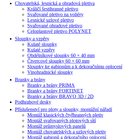
Chovatelská, lesnická a ohradová pletiva
Králičí šestihranné pletivo
Svařované pletivo na voliéry
Lesnické uzlové pletivo
Svařované ohradové pletivo
Celoplastové pletivo POLYNET
Sloupky a vzpěry
Kulaté sloupky
Kulaté vzpěry
Obdélníkové sloupky 60 × 40 mm
Čtvercové sloupky 60 × 60 mm
Sloupky ke gabionům a k dekoračnímu oplocení
Vinohradnické sloupky
Branky a brány
Branky a brány PRIMA
Branky a brány FORTINET
Branky a brány BRAVO 3D / 2D
Podhrabové desky
Příslušenství pro ploty a sloupky, montážní nářadí
Montáž klasických čtyřhranných pletiv
Montáž svařovaných plotových sítí
Montáž průmyslových panelů
Montáž chovatelských a uzlových pletiv
Montáž gabionů a dekoračního oplocení