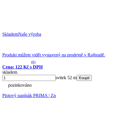
Skladem
Naše výroba
Produkt můžete vidět vystavený na prodejně v Rajhradě.
(0)
Cena: 122 Kč s DPH
skladem
svitek 52 m
Koupit
pozinkováno
Plotový napínák PRIMA | Zn