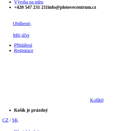
Výroba na míru
+420 547 231 211
info@plotovecentrum.cz
Oblíbené
-
Můj účet
Přihlášení
Registrace
Košík
0
Košík je prázdný
CZ
/
SK