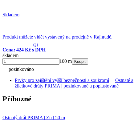
Skladem
Produkt můžete vidět vystavený na prodejně v Rajhradě.
(2)
Cena: 424 Kč s DPH
skladem
100 m
Koupit
pozinkováno
Prvky pro zajištění vyšší bezpečnosti a soukromí
Ostnaté a
žiletkové dráty PRIMA | pozinkované a poplastované
Příbuzné
Ostnatý drát PRIMA | Zn | 50 m