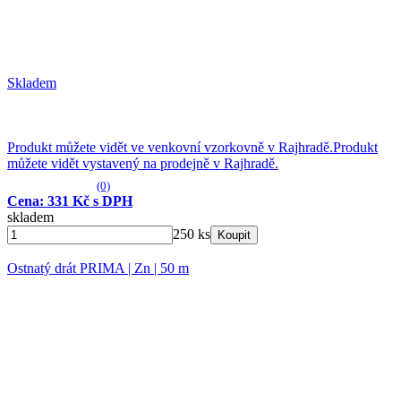
Skladem
Produkt můžete vidět ve venkovní vzorkovně v Rajhradě.
Produkt
můžete vidět vystavený na prodejně v Rajhradě.
(0)
Cena: 331 Kč s DPH
skladem
250 ks
Koupit
Ostnatý drát PRIMA | Zn | 50 m