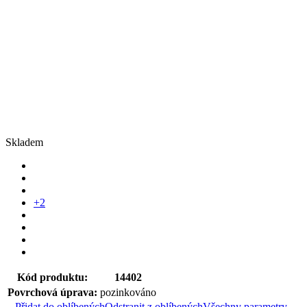
Skladem
+2
Kód produktu:
14402
Povrchová úprava:
pozinkováno
Přidat do oblíbených
Odstranit z oblíbených
Všechny parametry