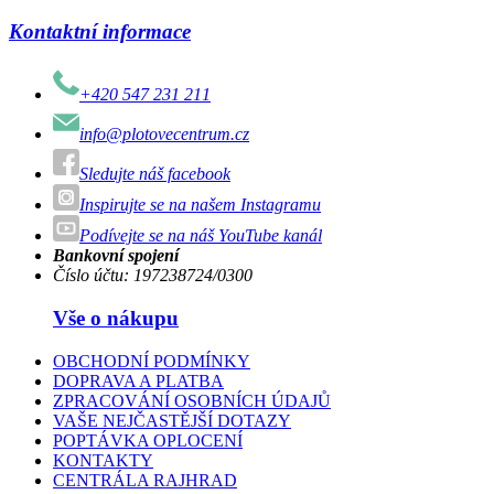
Kontaktní informace
+420 547 231 211
info@plotovecentrum.cz
Sledujte náš facebook
Inspirujte se na našem Instagramu
Podívejte se na náš YouTube kanál
Bankovní spojení
Číslo účtu: 197238724/0300
Vše o nákupu
OBCHODNÍ PODMÍNKY
DOPRAVA A PLATBA
ZPRACOVÁNÍ OSOBNÍCH ÚDAJŮ
VAŠE NEJČASTĚJŠÍ DOTAZY
POPTÁVKA OPLOCENÍ
KONTAKTY
CENTRÁLA RAJHRAD