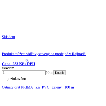
Skladem
Produkt můžete vidět vystavený na prodejně v Rajhradě.
(0)
Cena: 233 Kč s DPH
skladem
50 m
Koupit
pozinkováno
Ostnatý drát PRIMA | Zn+PVC | zelený | 100 m