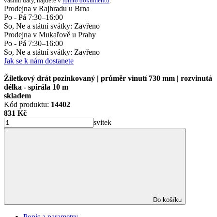
vašimi daty, najdete v
tomto dokumentu
.
Prodejna v Rajhradu u Brna
Po - Pá 7:30–16:00
So, Ne a státní svátky: Zavřeno
Prodejna v Mukařově u Prahy
Po - Pá 7:30–16:00
So, Ne a státní svátky: Zavřeno
Jak se k nám dostanete
Žiletkový drát pozinkovaný | průměr vinutí 730 mm | rozvinutá
délka - spirála 10 m
skladem
Kód produktu:
14402
831 Kč
svitek
Do košíku
Popis a parametry