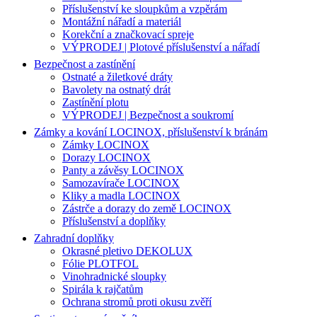
Příslušenství ke sloupkům a vzpěrám
Montážní nářadí a materiál
Korekční a značkovací spreje
VÝPRODEJ | Plotové příslušenství a nářadí
Bezpečnost a zastínění
Ostnaté a žiletkové dráty
Bavolety na ostnatý drát
Zastínění plotu
VÝPRODEJ | Bezpečnost a soukromí
Zámky a kování LOCINOX, příslušenství k bránám
Zámky LOCINOX
Dorazy LOCINOX
Panty a závěsy LOCINOX
Samozavírače LOCINOX
Kliky a madla LOCINOX
Zástrče a dorazy do země LOCINOX
Příslušenství a doplňky
Zahradní doplňky
Okrasné pletivo DEKOLUX
Fólie PLOTFOL
Vinohradnické sloupky
Spirála k rajčatům
Ochrana stromů proti okusu zvěří