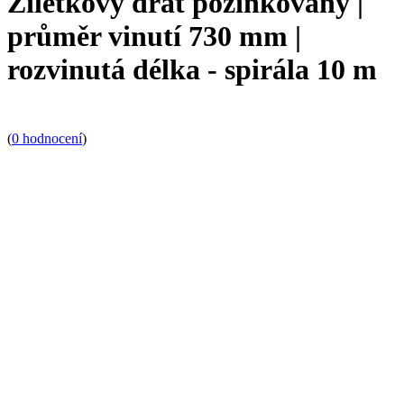
Žiletkový drát pozinkovaný |
průměr vinutí 730 mm |
rozvinutá délka - spirála 10 m
(
0 hodnocení
)