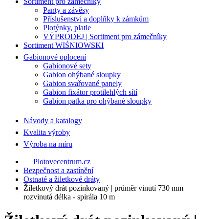
Sortiment pro zámečníky
Panty a závěsy
Příslušenství a doplňky k zámkům
Plotýnky, platle
VÝPRODEJ | Sortiment pro zámečníky
Sortiment WIŚNIOWSKI
Gabionové oplocení
Gabionové sety
Gabion ohýbané sloupky
Gabion svařované panely
Gabion fixátor protilehlých sítí
Gabion patka pro ohýbané sloupky
Návody a katalogy
Kvalita výroby
Výroba na míru
Plotovecentrum.cz
Bezpečnost a zastínění
Ostnaté a žiletkové dráty
Žiletkový drát pozinkovaný | průměr vinutí 730 mm |
rozvinutá délka - spirála 10 m