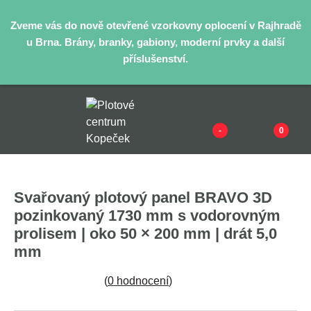
Zveme vás do nově otevřené vzorkovny oplocení v Rajhradě
u Brna. Brány, branky, gabiony, moderní prvky a další
příslušenství.
-
0
Svařovaný plotový panel BRAVO 3D
pozinkovaný 1730 mm s vodorovným
prolisem | oko 50 × 200 mm | drát 5,0
mm
(
0 hodnocení
)