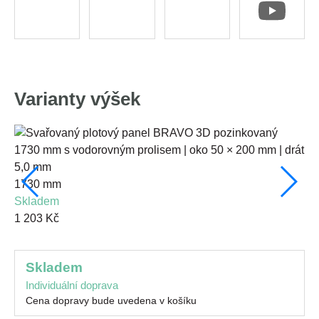
Varianty výšek
1730 mm
10
skladem
s
1 203 Kč
77
skladem
Individuální doprava
Cena dopravy bude uvedena v košíku