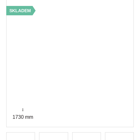
SKLADEM
↕
1730 mm