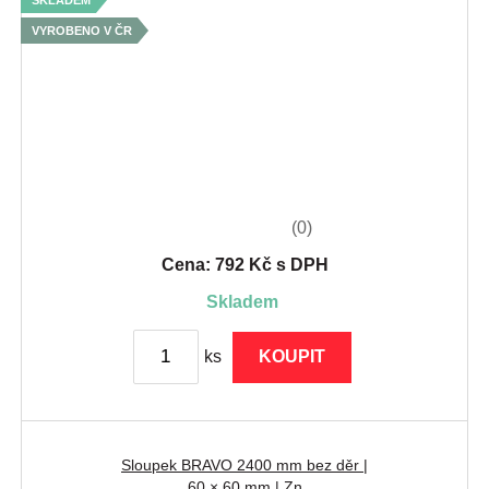
SKLADEM
VYROBENO V ČR
(0)
Cena: 792 Kč s DPH
skladem
ks
KOUPIT
Sloupek BRAVO 2400 mm bez děr |
60 × 60 mm | Zn