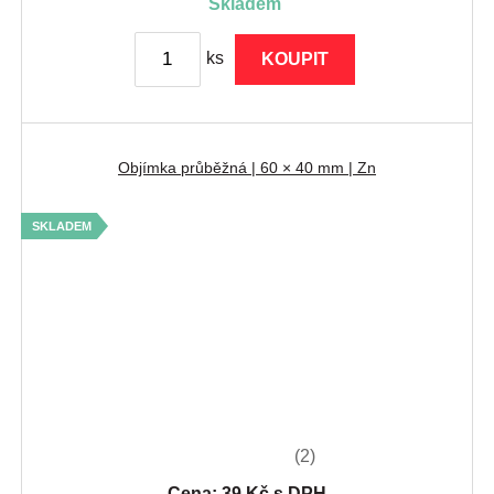
skladem
ks
KOUPIT
Objímka průběžná | 60 × 40 mm | Zn
SKLADEM
(2)
Cena: 39 Kč s DPH