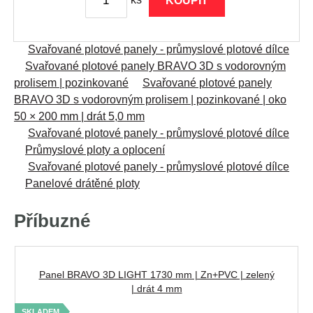
KOUPIT
Svařované plotové panely - průmyslové plotové dílce
Svařované plotové panely BRAVO 3D s vodorovným
prolisem | pozinkované
Svařované plotové panely
BRAVO 3D s vodorovným prolisem | pozinkované | oko
50 × 200 mm | drát 5,0 mm
Svařované plotové panely - průmyslové plotové dílce
Průmyslové ploty a oplocení
Svařované plotové panely - průmyslové plotové dílce
Panelové drátěné ploty
Příbuzné
Panel BRAVO 3D LIGHT 1730 mm | Zn+PVC | zelený
| drát 4 mm
SKLADEM
S