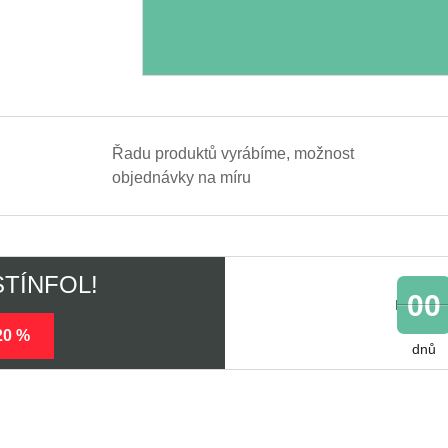
Řadu produktů vyrábíme, možnost
objednávky na míru
 STÍNFOL!
00
20 %
dnů