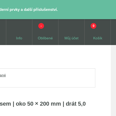
rní prvky a další příslušenství.
-
0
Info
Oblíbené
Můj účet
Košík
vané
m | oko 50 × 200 mm | drát 5,0