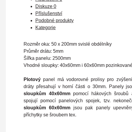
Diskuze
0
Příslušenství
Podobné produkty
Kategorie
Rozměr oka: 50 x 200mm svislé obdélníky
Průměr drátu: 5mm
Šířka panelu: 2500mm
Vhodné sloupky: 40x60mm i 60x60mm pozinkovan
Plotový
panel má vodorovné prolisy pro zvýšení 
dráty přesahují v horní části o 30mm. Panely j
sloupkům
40x60mm
pomocí hákových šroubů 
spojují pomocí panelových spojek, tzv. nekone
sloupkům 60x60mm
jsou pak panely upevně
příchytky se šroubem tex.