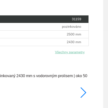
31159
pozinkováno
2500 mm
2430 mm
Všechny parametry
1030 mm
skladem