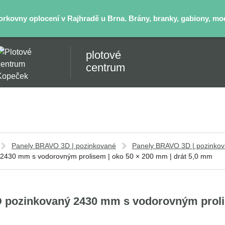
kovny oplocení v Rajhradě u Brna. Brány, branky, gabiony, mode
plotové
centrum
Panely BRAVO 3D | pozinkované
Panely BRAVO 3D | pozinko
2430 mm s vodorovným prolisem | oko 50 × 200 mm | drát 5,0 mm
pozinkovaný 2430 mm s vodorovným prolise