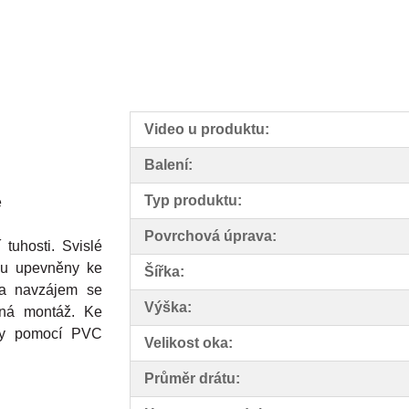
Video u produktu:
Balení:
Typ produktu:
é
Povrchová úprava:
tuhosti. Svislé
sou upevněny ke
Šířka:
a navzájem se
Výška:
čná montáž. Ke
ny pomocí PVC
Velikost oka:
Průměr drátu: