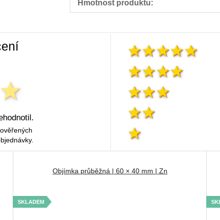
Hmotnost produktu:
ení
ehodnotil.
 ověřených
objednávky.
Objímka průběžná | 60 × 40 mm | Zn
SKLADEM
SK