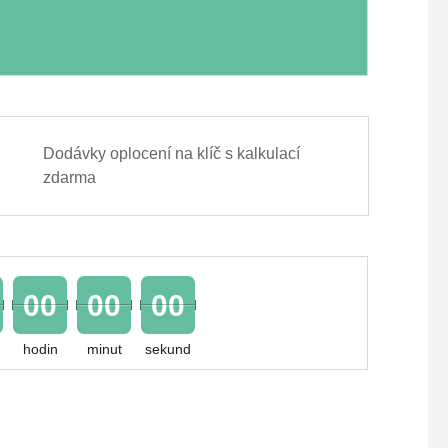
Dodávky oplocení na klíč s kalkulací
zdarma
00
00
00
hodin
minut
sekund