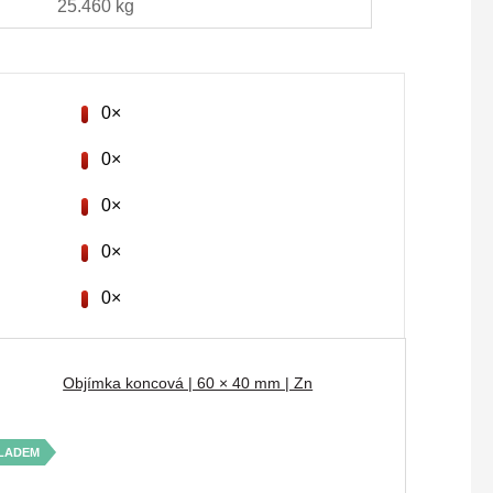
25.460 kg
0×
0×
0×
0×
0×
Objímka koncová | 60 × 40 mm | Zn
LADEM