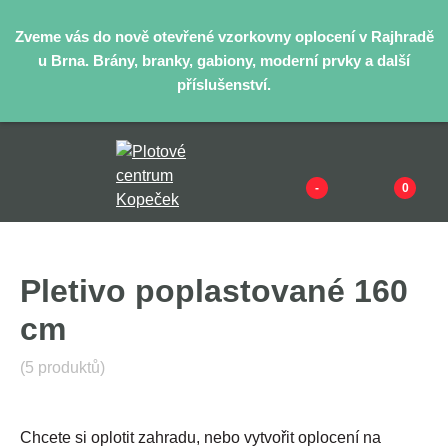
Zveme vás do nově otevřené vzorkovny oplocení v Rajhradě
u Brna. Brány, branky, gabiony, moderní prvky a další
příslušenství.
-
0
Pletivo poplastované 160
cm
(5 produktů)
Chcete si oplotit zahradu, nebo vytvořit oplocení na