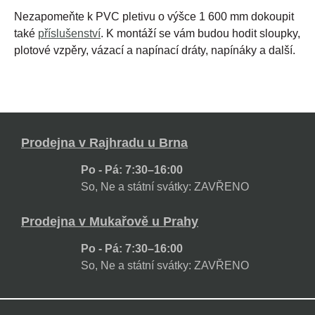
Nezapomeňte k PVC pletivu o výšce 1 600 mm dokoupit
také
příslušenství
. K montáží se vám budou hodit sloupky,
plotové vzpěry, vázací a napínací dráty, napínáky a další.
Prodejna v Rajhradu u Brna
Po - Pá: 7:30–16:00
So, Ne a státní svátky: ZAVŘENO
Prodejna v Mukařově u Prahy
Po - Pá: 7:30–16:00
So, Ne a státní svátky: ZAVŘENO