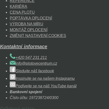
REFERENCE
KARIÉRA
CENA PLOTU
POPTÁVKA OPLOCENÍ
VÝROBA NA MÍRU
MONTÁŽ OPLOCENÍ
ZMĚNIT NASTAVENÍ COOKIES
Kontaktní informace
+420 547 231 211
info@plotovecentrum.cz
Sledujte náš facebook
Inspirujte se na našem Instagramu
Podívejte se na náš YouTube kanál
Bankovní spojení
Číslo účtu: 197238724/0300
Odběrná místa