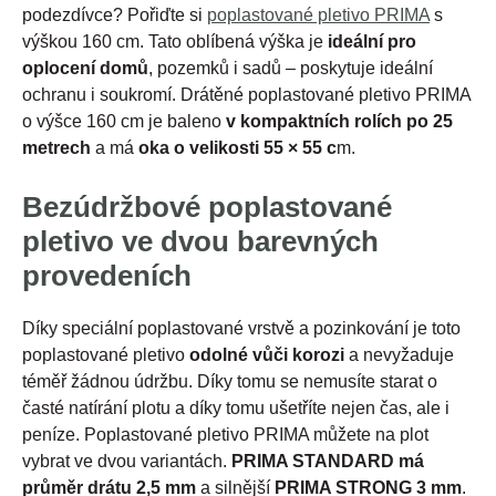
podezdívce? Pořiďte si
poplastované pletivo PRIMA
s
výškou 160 cm. Tato oblíbená výška je
ideální pro
oplocení domů
, pozemků i sadů –⁠ poskytuje ideální
ochranu i soukromí. Drátěné poplastované pletivo PRIMA
o výšce 160 cm je baleno
v kompaktních rolích po 25
metrech
a má
oka o velikosti 55 × 55 c
m.
Bezúdržbové poplastované
pletivo ve dvou barevných
provedeních
Díky speciální poplastované vrstvě a pozinkování je toto
poplastované pletivo
odolné vůči korozi
a nevyžaduje
téměř žádnou údržbu. Díky tomu se nemusíte starat o
časté natírání plotu a díky tomu ušetříte nejen čas, ale i
peníze. Poplastované pletivo PRIMA můžete na plot
vybrat ve dvou variantách.
PRIMA STANDARD má
průměr drátu 2,5 mm
a silnější
PRIMA STRONG 3 mm
.