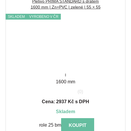
Pletivo PRIMA STANDARD s drátem
1600 mm | Zn+PVC | zelené | 55 × 55
SKLADEM
VYROBENO V ČR
↕
1600 mm
(0)
Cena: 2937 Kč s DPH
skladem
role 25 bm
KOUPIT