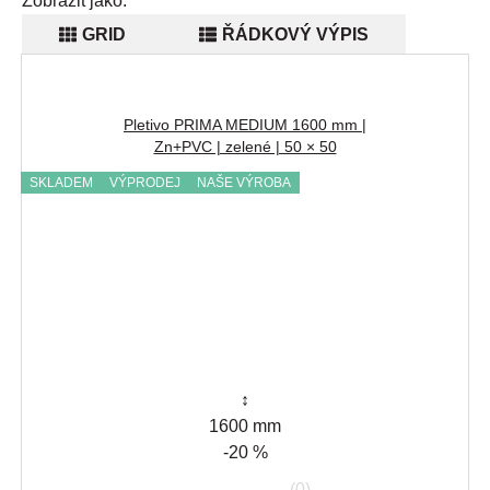
Zobrazit jako:
GRID
ŘÁDKOVÝ VÝPIS
Pletivo PRIMA MEDIUM 1600 mm |
Zn+PVC | zelené | 50 × 50
SKLADEM
VÝPRODEJ
NAŠE VÝROBA
↕
1600 mm
-20 %
(0)