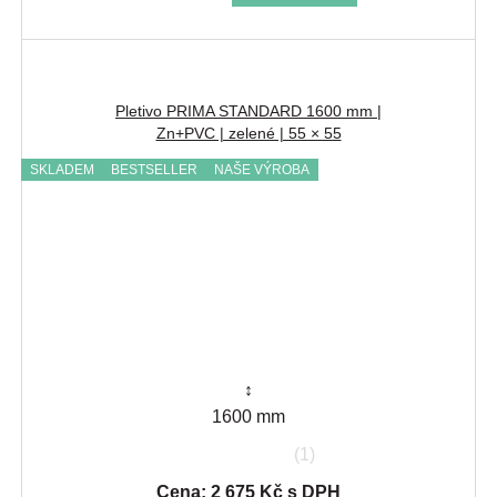
Pletivo PRIMA STANDARD 1600 mm |
Zn+PVC | zelené | 55 × 55
SKLADEM
BESTSELLER
NAŠE VÝROBA
↕
1600 mm
(1)
Cena: 2 675 Kč s DPH