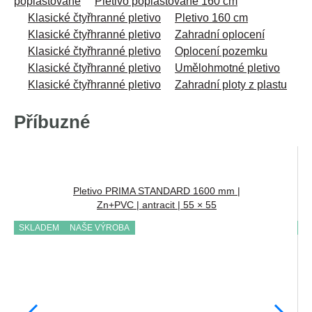
poplastované
Pletivo poplastované 160 cm
Klasické čtyřhranné pletivo
Pletivo 160 cm
Klasické čtyřhranné pletivo
Zahradní oplocení
Klasické čtyřhranné pletivo
Oplocení pozemku
Klasické čtyřhranné pletivo
Umělohmotné pletivo
Klasické čtyřhranné pletivo
Zahradní ploty z plastu
Příbuzné
Pletivo PRIMA STANDARD 1600 mm |
Zn+PVC | antracit | 55 × 55
SKLADEM
NAŠE VÝROBA
S