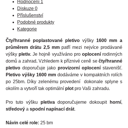
Hodnocení
1
Diskuze
0
Příslušenství
Podobné produkty
Kategorie
Čtyřhranné poplastované pletivo
výšky
1600 mm a
průměrem drátu 2,5 mm
patří mezi nejvíce prodávané
výšky
pletiv.
Je hojně využíváno pro
oplocení
rodinných
domů a zahrad
.
Vzhledem k příznivé ceně se
čtyřhranné
pletivo
doporučuje jako
provizorní oplocení
stavenišť.
Pletivo výšky 1600 mm
dodáváme v kompaktních rolích
po 25bm. Díky zelenému provedení
dokonale splyne s
okolím a vytvoří tak optimální
plot
pro Vaši zahradu.
Pro tuto výšku
pletiva
doporučujeme dokoupit
horní
,
středový
a
spodní
napínací drát
.
Návin celé role:
25 bm