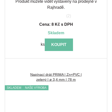
Produkt můžete vidět vystavený na prodejně v
Rajhradě.
(2)
Cena: 8 Kč s DPH
skladem
ks
KOUPIT
Napínací drát PRIMA | Zn+PVC |
zelený | ø 3,4 mm | 78 m
SKLADEM
NAŠE VÝROBA