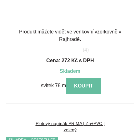
Produkt můžete vidět ve venkovní vzorkovně v
Rajhradě.
(4)
Cena: 272 Kč s DPH
skladem
svitek 78 m
KOUPIT
Plotový napínák PRIMA | Zn+PVC |
zelený
SKLADEM
BESTSELLER