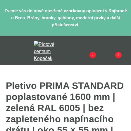
Zveme vás do nově otevřené vzorkovny oplocení v Rajhradě
u Brna. Brány, branky, gabiony, moderní prvky a další
příslušenství.
-
0
Pletivo PRIMA STANDARD
poplastované 1600 mm |
zelená RAL 6005 | bez
zapleteného napínacího
drátu | oko 55 × 55 mm |