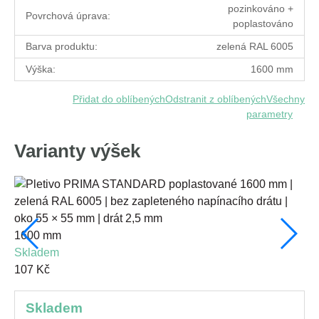
pozinkováno +
Povrchová úprava:
poplastováno
Barva produktu:
zelená RAL 6005
Výška:
1600 mm
Přidat do oblíbených
Odstranit z oblíbených
Všechny
parametry
Varianty výšek
1600 mm
10
skladem
s
107 Kč
67
skladem