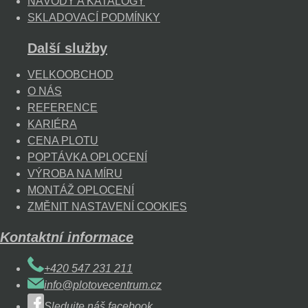
NÁVODY A KATALOGY
SKLADOVACÍ PODMÍNKY
Další služby
VELKOOBCHOD
O NÁS
REFERENCE
KARIÉRA
CENA PLOTU
POPTÁVKA OPLOCENÍ
VÝROBA NA MÍRU
MONTÁŽ OPLOCENÍ
ZMĚNIT NASTAVENÍ COOKIES
Kontaktní informace
+420 547 231 211
info@plotovecentrum.cz
Sledujte náš facebook