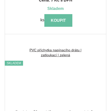
Cena: 7 Kč s DPH
skladem
ks
KOUPIT
PVC příchytka napínacího drátu |
zatloukací | zelená
SKLADEM