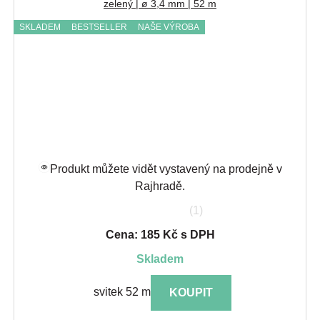
zelený | ø 3,4 mm | 52 m
SKLADEM
BESTSELLER
NAŠE VÝROBA
Produkt můžete vidět vystavený na prodejně v
Rajhradě.
(1)
Cena: 185 Kč s DPH
skladem
svitek 52 m
KOUPIT