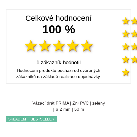
Celkové hodnocení
100 %
1
zákazník hodnotil
Hodnocení produktu pochází od ověřených
zákazníků na základě realizace objednávky.
Vázací drát PRIMA | Zn+PVC | zelený
| ø 2 mm | 50 m
SKLADEM
BESTSELLER