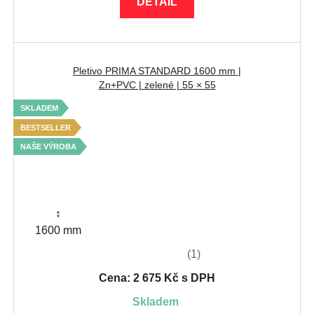
DETAIL
Pletivo PRIMA STANDARD 1600 mm |
Zn+PVC | zelené | 55 × 55
SKLADEM
BESTSELLER
NAŠE VÝROBA
↕
1600 mm
(1)
Cena: 2 675 Kč s DPH
skladem