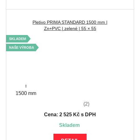
Pletivo PRIMA STANDARD 1500 mm |
Zn+PVC | zelené | 55 × 55
SKLADEM
NAŠE VÝROBA
↕
1500 mm
(2)
Cena: 2 525 Kč s DPH
skladem