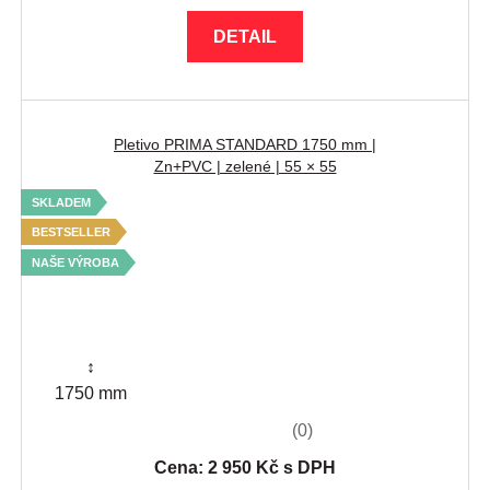
DETAIL
Pletivo PRIMA STANDARD 1750 mm |
Zn+PVC | zelené | 55 × 55
SKLADEM
BESTSELLER
NAŠE VÝROBA
↕
1750 mm
(0)
Cena: 2 950 Kč s DPH