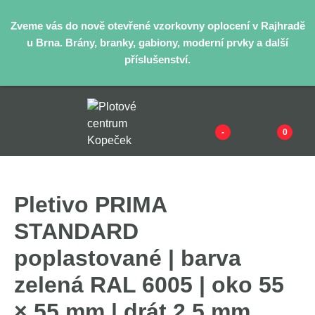
Zveme vás do nově otevřené vzorkovny oplocení v Rajhradě
u Brna. Brány, branky, gabiony, moderní prvky a další
příslušenství.
-
0
Pletivo PRIMA
STANDARD
poplastované | barva
zelená RAL 6005 | oko 55
× 55 mm | drát 2,5 mm