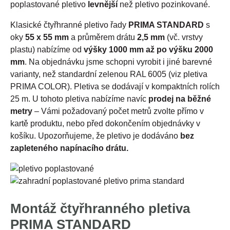
poplastované pletivo
levnější
než pletivo pozinkované.
Klasické čtyřhranné pletivo řady
PRIMA STANDARD
s
oky
55 x 55 mm
a průměrem drátu
2,5 mm
(vč. vrstvy
plastu) nabízíme od
výšky 1000 mm až po výšku 2000
mm
. Na objednávku jsme schopni vyrobit i jiné barevné
varianty, než standardní zelenou RAL 6005 (viz pletiva
PRIMA COLOR). Pletiva se dodávají v kompaktních rolích
25 m. U tohoto pletiva nabízíme navíc
prodej na běžné
metry
– Vámi požadovaný počet metrů zvolte přímo v
kartě produktu, nebo před dokončením objednávky v
košíku. Upozorňujeme, že pletivo je dodáváno
bez
zapleteného napínacího drátu.
Montáž čtyřhranného pletiva
PRIMA STANDARD