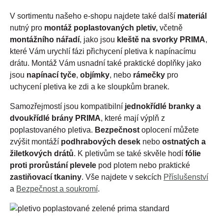
V sortimentu našeho e-shopu najdete také další
materiál
nutný pro
montáž poplastovaných pletiv,
včetně
montážního nářadí
, jako jsou
kleště na svorky PRIMA
,
které Vám urychlí fázi přichycení pletiva k napínacímu
drátu. Montáž Vám usnadní také praktické doplňky jako
jsou
napínací tyče
,
objímky
, nebo
rámečky
pro
uchycení pletiva ke zdi a ke sloupkům branek.
Samozřejmostí jsou kompatibilní
jednokřídlé branky a
dvoukřídlé brány PRIMA
, které mají výplň z
poplastovaného pletiva.
Bezpečnost
oplocení můžete
zvýšit montáží
podhrabových desek
nebo
ostnatých a
žiletkových drátů
. K pletivům se také skvěle hodí
fólie
proti prorůstání plevele
pod plotem nebo praktické
zastiňovací tkaniny
. Vše najdete v sekcích
Příslušenství
a
Bezpečnost a soukromí
.