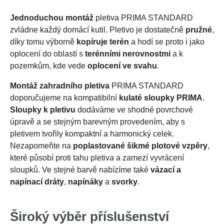
Jednoduchou montáž
pletiva PRIMA STANDARD
zvládne každý domácí kutil. Pletivo je dostatečně
pružné
,
díky tomu výborně
kopíruje terén
a hodí se proto i jako
oplocení do oblastí s
terénními nerovnostmi
a k
pozemkům, kde vede
oplocení ve svahu
.
Montáž zahradního pletiva
PRIMA STANDARD
doporučujeme na kompatibilní
kulaté sloupky PRIMA
.
Sloupky k pletivu
dodáváme ve shodné povrchové
úpravě a se stejným barevným provedením, aby s
pletivem tvořily kompaktní a harmonický celek.
Nezapomeňte na
poplastované šikmé plotové vzpěry
,
které působí proti tahu pletiva a zamezí vyvrácení
sloupků. Ve stejné barvě nabízíme také
vázací a
napínací dráty
,
napínáky
a
svorky
.
Široký výběr příslušenství