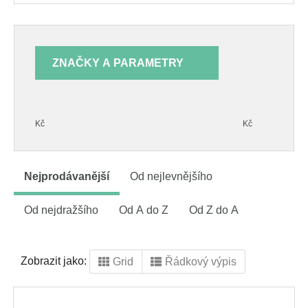
ZNAČKY A PARAMETRY
Kč
Kč
Nejprodávanější
Od nejlevnějšího
Od nejdražšího
Od A do Z
Od Z do A
Zobrazit jako:
Grid
Řádkový výpis