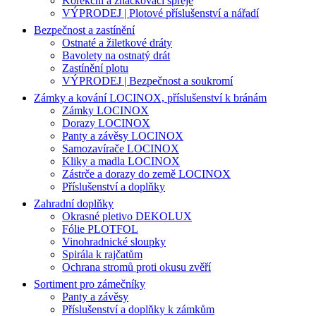
Korekční a značkovací spreje
VÝPRODEJ | Plotové příslušenství a nářadí
Bezpečnost a zastínění
Ostnaté a žiletkové dráty
Bavolety na ostnatý drát
Zastínění plotu
VÝPRODEJ | Bezpečnost a soukromí
Zámky a kování LOCINOX, příslušenství k bránám
Zámky LOCINOX
Dorazy LOCINOX
Panty a závěsy LOCINOX
Samozavírače LOCINOX
Kliky a madla LOCINOX
Zástrče a dorazy do země LOCINOX
Příslušenství a doplňky
Zahradní doplňky
Okrasné pletivo DEKOLUX
Fólie PLOTFOL
Vinohradnické sloupky
Spirála k rajčatům
Ochrana stromů proti okusu zvěří
Sortiment pro zámečníky
Panty a závěsy
Příslušenství a doplňky k zámkům