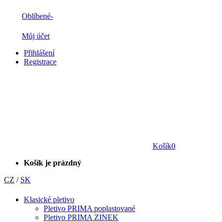
Oblíbené
-
Můj účet
Přihlášení
Registrace
Košík
0
Košík je prázdný
CZ
/
SK
Klasické pletivo
Pletivo PRIMA poplastované
Pletivo PRIMA ZINEK