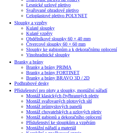
Lesnické uzlové pletivo
Svařované ohradové pletivo
Celoplastové pletivo POLYNET
Sloupky a vzpěry
Kulaté sloupky
Kulaté vzpěry
Obdélníkové sloupky 60 × 40 mm
Čtvercové sloupky 60 × 60 mm
Sloupky ke gabionům a k dekoračnímu oplocení
Vinohradnické sloupky
Branky a brány
Branky a brány PRIMA
Branky a brány FORTINET
Branky a brány BRAVO 3D / 2D
Podhrabové desky
Příslušenství pro ploty a sloupky, montážní nářadí
Montáž klasických čtyřhranných pletiv
Montáž svařovaných plotových sítí
Montáž průmyslových panelů
Montáž chovatelských a uzlových pletiv
Montáž gabionů a dekoračního oplocení
Příslušenství ke sloupkům a vzpěrám
Montážní nářadí a materiál