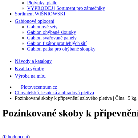
Plotýnky, platle
VÝPRODEJ | Sortiment pro zámečníky
Sortiment WIŚNIOWSKI
Gabionové oplocení
Gabionové sety
Gabion ohýbané sloupky
Gabion svařované panely
Gabion fixátor protilehlých sítí
Gabion patka pro ohýbané sloupky
Návody a katalogy
Kvalita výroby
Výroba na míru
Plotovecentrum.cz
Chovatelská, lesnická a ohradová pletiva
Pozinkované skoby k připevnění uzlového pletiva | Čína | 5 kg
Pozinkované skoby k připevnění 
(
0 hodnocení
)