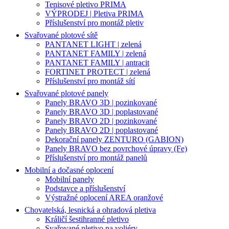
Tenisové pletivo PRIMA
VÝPRODEJ | Pletiva PRIMA
Příslušenství pro montáž pletiv
Svařované plotové sítě
PANTANET LIGHT | zelená
PANTANET FAMILY | zelená
PANTANET FAMILY | antracit
FORTINET PROTECT | zelená
Příslušenství pro montáž sítí
Svařované plotové panely
Panely BRAVO 3D | pozinkované
Panely BRAVO 3D | poplastované
Panely BRAVO 2D | pozinkované
Panely BRAVO 2D | poplastované
Dekorační panely ZENTURO (GABION)
Panely BRAVO bez povrchové úpravy (Fe)
Příslušenství pro montáž panelů
Mobilní a dočasné oplocení
Mobilní panely
Podstavce a příslušenství
Výstražné oplocení AREA oranžové
Chovatelská, lesnická a ohradová pletiva
Králičí šestihranné pletivo
Svařované pletivo na voliéry