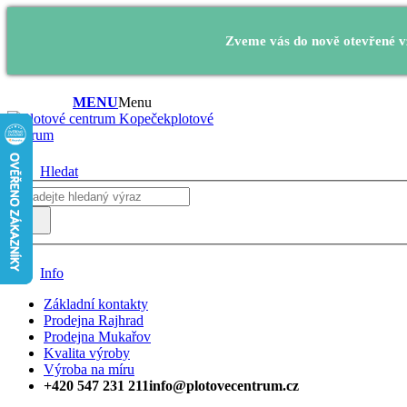
Zveme vás do nově otevřené vz
MENU
Menu
plotové
centrum
Hledat
Info
Základní kontakty
Prodejna Rajhrad
Prodejna Mukařov
Kvalita výroby
Výroba na míru
+420 547 231 211
info@plotovecentrum.cz