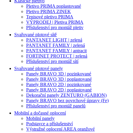
Klasické pletivo
Pletivo PRIMA poplastované
Pletivo PRIMA ZINEK
Tenisové pletivo PRIMA
VÝPRODEJ | Pletiva PRIMA
Příslušenství pro montáž pletiv
Svařované plotové sítě
PANTANET LIGHT | zelená
PANTANET FAMILY | zelená
PANTANET FAMILY | antracit
FORTINET PROTECT | zelená
Příslušenství pro montáž sítí
Svařované plotové panely
Panely BRAVO 3D | pozinkované
Panely BRAVO 3D | poplastované
Panely BRAVO 2D | pozinkované
Panely BRAVO 2D | poplastované
Dekorační panely ZENTURO (GABION)
Panely BRAVO bez povrchové úpravy (Fe)
Příslušenství pro montáž panelů
Mobilní a dočasné oplocení
Mobilní panely
Podstavce a příslušenství
Výstražné oplocení AREA oranžové