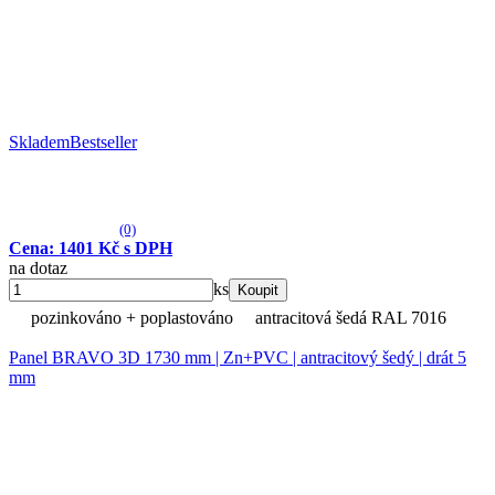
Skladem
Bestseller
(0)
Cena: 1401 Kč s DPH
na dotaz
ks
Koupit
pozinkováno + poplastováno
antracitová šedá RAL 7016
Panel BRAVO 3D 1730 mm | Zn+PVC | antracitový šedý | drát 5
mm