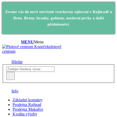
Zveme vás do nově otevřené vzorkovny oplocení v Rajhradě u
Brna. Brány, branky, gabiony, moderní prvky a další
příslušenství.
MENU
Menu
plotové
centrum
Hledat
Info
Základní kontakty
Prodejna Rajhrad
Prodejna Mukařov
Kvalita výroby