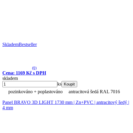
Skladem
Bestseller
(0)
Cena: 1169 Kč s DPH
skladem
ks
Koupit
pozinkováno + poplastováno
antracitová šedá RAL 7016
Panel BRAVO 3D LIGHT 1730 mm | Zn+PVC | antracitový šedý |
4 mm