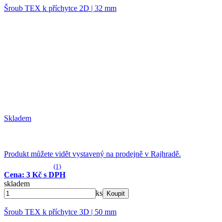
Šroub TEX k příchytce 2D | 32 mm
Skladem
Produkt můžete vidět vystavený na prodejně v Rajhradě.
(1)
Cena: 3 Kč s DPH
skladem
ks
Koupit
Šroub TEX k příchytce 3D | 50 mm