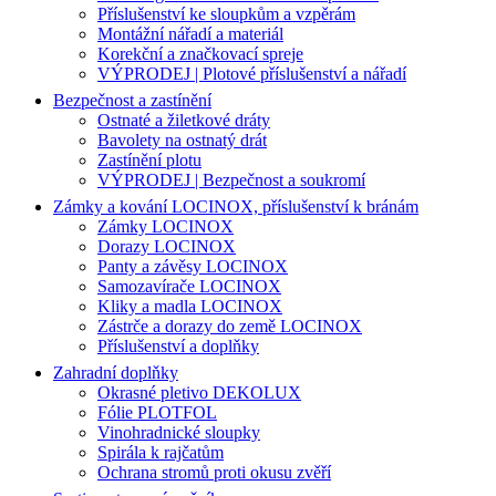
Příslušenství ke sloupkům a vzpěrám
Montážní nářadí a materiál
Korekční a značkovací spreje
VÝPRODEJ | Plotové příslušenství a nářadí
Bezpečnost a zastínění
Ostnaté a žiletkové dráty
Bavolety na ostnatý drát
Zastínění plotu
VÝPRODEJ | Bezpečnost a soukromí
Zámky a kování LOCINOX, příslušenství k bránám
Zámky LOCINOX
Dorazy LOCINOX
Panty a závěsy LOCINOX
Samozavírače LOCINOX
Kliky a madla LOCINOX
Zástrče a dorazy do země LOCINOX
Příslušenství a doplňky
Zahradní doplňky
Okrasné pletivo DEKOLUX
Fólie PLOTFOL
Vinohradnické sloupky
Spirála k rajčatům
Ochrana stromů proti okusu zvěří