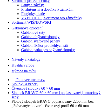
Sortiment pro zámečníky
Panty a závěsy
Příslušenství a doplňky k zámkům
Plotýnky, platle
VÝPRODEJ | Sortiment pro zámečníky
Sortiment WIŚNIOWSKI
Gabionové oplocení
Gabionové sety
Gabion ohýbané sloupky
Gabion svařované panely
Gabion fixátor protilehlých sítí
Gabion patka pro ohýbané sloupky
Návody a katalogy
Kvalita výroby
Výroba na míru
Plotovecentrum.cz
Sloupky a vzpěry
Čtvercové sloupky 60 × 60 mm
Sloupek BRAVO 60 × 60 mm | poplastovaný | antracitový
šedý
Plotový sloupek BRAVO poplastovaný 2200 mm bez
předvrtaných otvorů | čtvercový profil 60 × 60 mm |