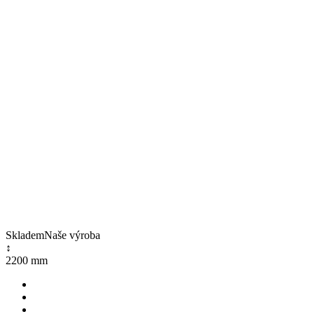
Skladem
Naše výroba
↕
2200 mm