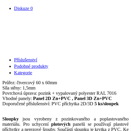
Diskuze
0
Příslušenství
Podobné produkty
Kategorie
Průřez: čtvercový 60 x 60mm
Síla stěny: 1,5mm
Povrchová úprava: pozink + vypalovaný polyester RAL 7016
Vhodné panely:
Panel 2D Zn+PVC , Panel 3D Zn+PVC
Doporučené příslušenství: PVC příchytka 2D/3D
5 ks/sloupek
Sloupky
jsou vyrobeny z pozinkovaného a poplastovaného
materiálu. Pro uchycení
plotových
panelů se používají plastové
příchytky a nerezové šrouby. Součástí sloupku je krytka z PVC. Ke