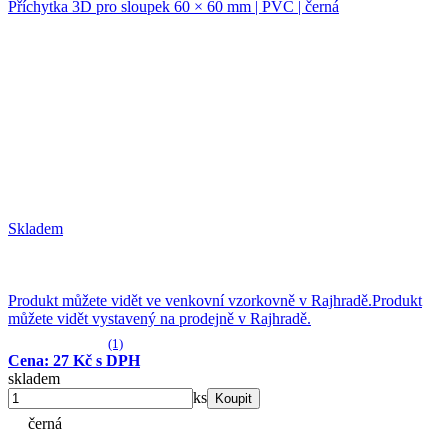
Příchytka 3D pro sloupek 60 × 60 mm | PVC | černá
Skladem
Produkt můžete vidět ve venkovní vzorkovně v Rajhradě.
Produkt
můžete vidět vystavený na prodejně v Rajhradě.
(1)
Cena: 27 Kč s DPH
skladem
ks
Koupit
černá