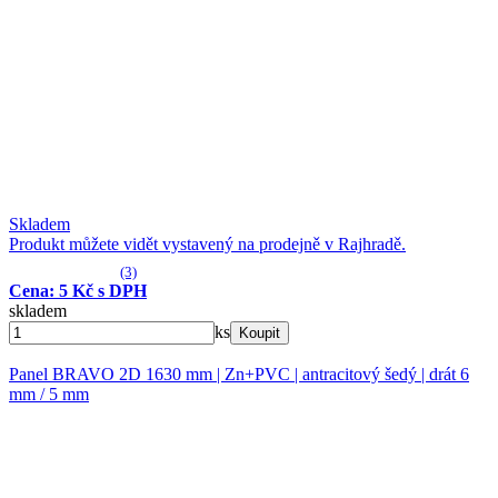
Skladem
Produkt můžete vidět vystavený na prodejně v Rajhradě.
(3)
Cena: 5 Kč s DPH
skladem
ks
Koupit
Panel BRAVO 2D 1630 mm | Zn+PVC | antracitový šedý | drát 6
mm / 5 mm