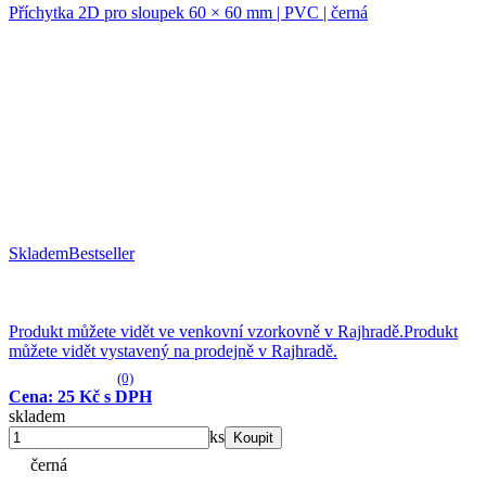
Příchytka 2D pro sloupek 60 × 60 mm | PVC | černá
Skladem
Bestseller
Produkt můžete vidět ve venkovní vzorkovně v Rajhradě.
Produkt
můžete vidět vystavený na prodejně v Rajhradě.
(0)
Cena: 25 Kč s DPH
skladem
ks
Koupit
černá