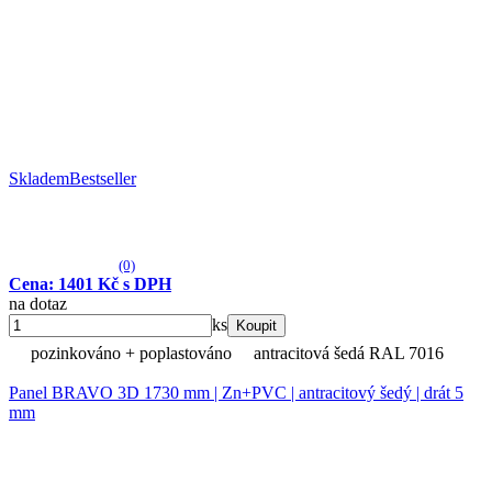
Skladem
Bestseller
(0)
Cena: 1401 Kč s DPH
na dotaz
ks
Koupit
pozinkováno + poplastováno
antracitová šedá RAL 7016
Panel BRAVO 3D 1730 mm | Zn+PVC | antracitový šedý | drát 5
mm