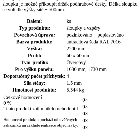
sloupku je možné přikoupit držák podhrabové desky. Délka sloupku
se volí dle výšky sítě + 500mm.
Balení:
ks
Typ produktu:
sloupky a vzpěry
Povrchová úprava:
pozinkováno + poplastováno
Barva produktu:
antracitová šedá RAL 7016
Výška:
2200 mm
Profil:
60 x 60 mm
Tvar profilu:
čtvercový
Pro výšku panelu:
1630 mm, 1730 mm
Doporučený počet příchytek:
4
Síla stěny:
1,5 mm
Hmotnost produktu:
5.544 kg
Celkové hodnocení
0×
0 %
0×
Tento produkt zatím nikdo nehodnotil.
0×
Hodnocení produktu pochází od ověřených
0×
zákazníků na základě realizace objednávky.
0×