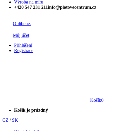
Výroba na míru
+420 547 231 211
info@plotovecentrum.cz
Oblíbené
-
Můj účet
Přihlášení
Registrace
Košík
0
Košík je prázdný
CZ
/
SK