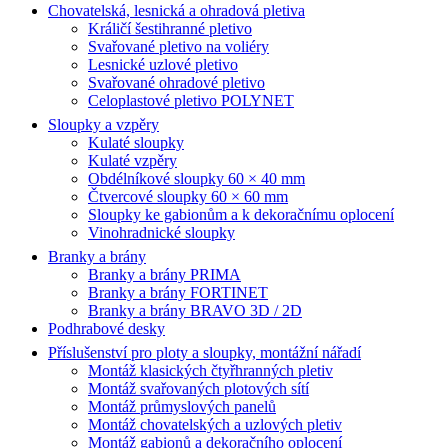
Chovatelská, lesnická a ohradová pletiva
Králičí šestihranné pletivo
Svařované pletivo na voliéry
Lesnické uzlové pletivo
Svařované ohradové pletivo
Celoplastové pletivo POLYNET
Sloupky a vzpěry
Kulaté sloupky
Kulaté vzpěry
Obdélníkové sloupky 60 × 40 mm
Čtvercové sloupky 60 × 60 mm
Sloupky ke gabionům a k dekoračnímu oplocení
Vinohradnické sloupky
Branky a brány
Branky a brány PRIMA
Branky a brány FORTINET
Branky a brány BRAVO 3D / 2D
Podhrabové desky
Příslušenství pro ploty a sloupky, montážní nářadí
Montáž klasických čtyřhranných pletiv
Montáž svařovaných plotových sítí
Montáž průmyslových panelů
Montáž chovatelských a uzlových pletiv
Montáž gabionů a dekoračního oplocení