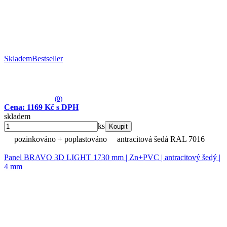
Skladem
Bestseller
(0)
Cena: 1169 Kč s DPH
skladem
ks
Koupit
pozinkováno + poplastováno
antracitová šedá RAL 7016
Panel BRAVO 3D LIGHT 1730 mm | Zn+PVC | antracitový šedý |
4 mm