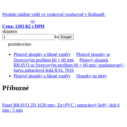
Produkt můžete vidět ve venkovní vzorkovně v Rajhradě.
(0)
Cena: 1203 Kč s DPH
skladem
ks
Koupit
pozinkováno
Plotové sloupky a šikmé vzpěry
Plotové sloupky se
čtvercovým profilem 60 × 60 mm
Plotový sloupek
BRAVO se čtvercovým profilem 60 × 60 mm | poplastovaný |
barva antracitová šedá RAL 7016
Plotové sloupky a šikmé vzpěry
Sloupky na ploty
Příbuzné
Panel BRAVO 2D 1630 mm | Zn+PVC | antracitový šedý | drát 6
mm / 5 mm