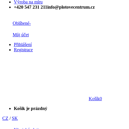
Výroba na míru
+420 547 231 211
info@plotovecentrum.cz
Oblíbené
-
Můj účet
Přihlášení
Registrace
Košík
0
Košík je prázdný
CZ
/
SK