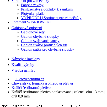
Sortiment pro zámečníky
Panty a závěsy
Příslušenství a doplňky k zámkům
Plotýnky, platle
VÝPRODEJ | Sortiment pro zámečníky
Sortiment WIŚNIOWSKI
Gabionové oplocení
Gabionové sety
Gabion ohýbané sloupky
Gabion svařované panely
Gabion fixátor protilehlých sítí
Gabion patka pro ohýbané sloupky
Návody a katalogy
Kvalita výroby
Výroba na míru
Plotovecentrum.cz
Chovatelská, lesnická a ohradová pletiva
Králičí šestihranné pletivo
Králičí šestihranné pletivo poplastované | zelené | oko 13 mm |
drát 0,9 mm