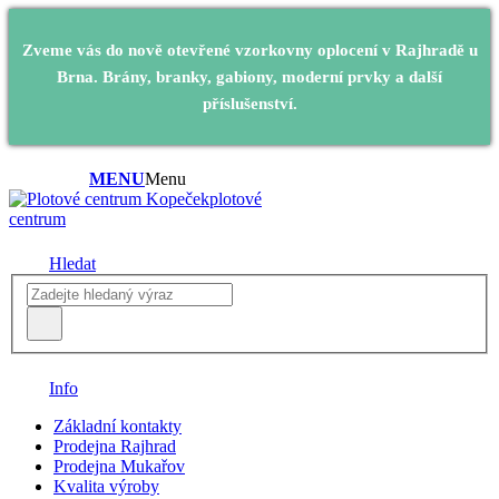
Zveme vás do nově otevřené vzorkovny oplocení v Rajhradě u
Brna. Brány, branky, gabiony, moderní prvky a další
příslušenství.
MENU
Menu
plotové
centrum
Hledat
Info
Základní kontakty
Prodejna Rajhrad
Prodejna Mukařov
Kvalita výroby