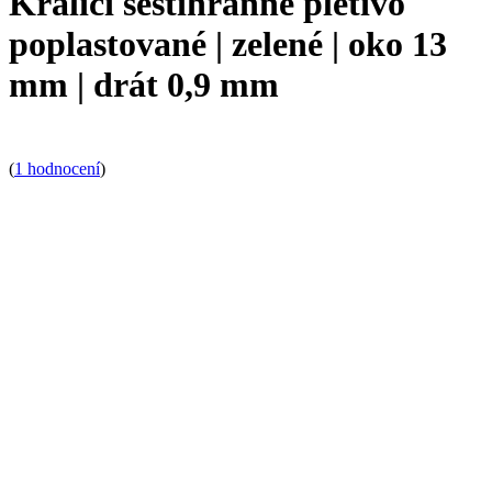
Králičí šestihranné pletivo
poplastované | zelené | oko 13
mm | drát 0,9 mm
(
1 hodnocení
)