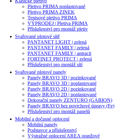
Klasické pletivo
Pletivo PRIMA poplastované
Pletivo PRIMA ZINEK
Tenisové pletivo PRIMA
VÝPRODEJ | Pletiva PRIMA
Příslušenství pro montáž pletiv
Svařované plotové sítě
PANTANET LIGHT | zelená
PANTANET FAMILY | zelená
PANTANET FAMILY | antracit
FORTINET PROTECT | zelená
Příslušenství pro montáž sítí
Svařované plotové panely
Panely BRAVO 3D | pozinkované
Panely BRAVO 3D | poplastované
Panely BRAVO 2D | pozinkované
Panely BRAVO 2D | poplastované
Dekorační panely ZENTURO (GABION)
Panely BRAVO bez povrchové úpravy (Fe)
Příslušenství pro montáž panelů
Mobilní a dočasné oplocení
Mobilní panely
Podstavce a příslušenství
Výstražné oplocení AREA oranžové