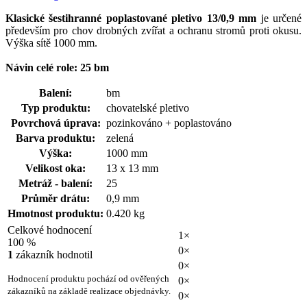
Klasické šestihranné poplastované pletivo 13/0,9 mm
je určené
především pro chov drobných zvířat a ochranu stromů proti okusu.
Výška sítě 1000 mm.
Návin celé role: 25 bm
Balení:
bm
Typ produktu:
chovatelské pletivo
Povrchová úprava:
pozinkováno + poplastováno
Barva produktu:
zelená
Výška:
1000 mm
Velikost oka:
13 x 13 mm
Metráž - balení:
25
Průměr drátu:
0,9 mm
Hmotnost produktu:
0.420 kg
Celkové hodnocení
1×
100 %
0×
1
zákazník hodnotil
0×
Hodnocení produktu pochází od ověřených
0×
zákazníků na základě realizace objednávky.
0×