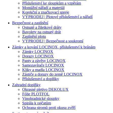
Příslušenství ke sloupkům a vzpěrám
Montážní nářadí a materiál
Korekční a značkovací spreje
VÝPRODEJ | Plotové příslušenství a nářadí
Bezpečnost a zastínění
Ostnaté a žiletkové dráty
Bavolety na ostnatý drát
Zastínění plotu
VÝPRODEJ | Bezpečnost a soukromí
Zámky a kování LOCINOX, příslušenství k bránám
Zámky LOCINOX
Dorazy LOCINOX
Panty a závěsy LOCINOX
Samozavírače LOCINOX
Kliky a madla LOCINOX
Zástrče a dorazy do země LOCINOX
Příslušenství a doplňky
Zahradní doplňky
Okrasné pletivo DEKOLUX
Fólie PLOTFOL
Vinohradnické sloupky
Spirála k rajčatům
Ochrana stromů proti okusu zvěří