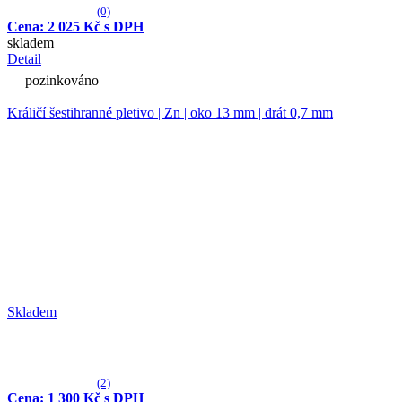
(0)
Cena: 2 025 Kč s DPH
skladem
Detail
pozinkováno
Králičí šestihranné pletivo | Zn | oko 13 mm | drát 0,7 mm
Skladem
(2)
Cena: 1 300 Kč s DPH