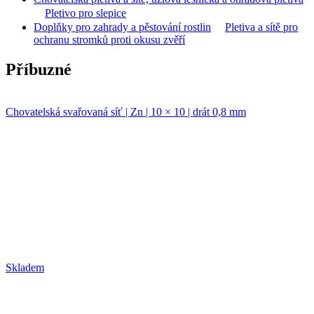
Pletivo pro slepice
Doplňky pro zahrady a pěstování rostlin
Pletiva a sítě pro
ochranu stromků proti okusu zvěří
Příbuzné
Chovatelská svařovaná síť | Zn | 10 × 10 | drát 0,8 mm
Skladem