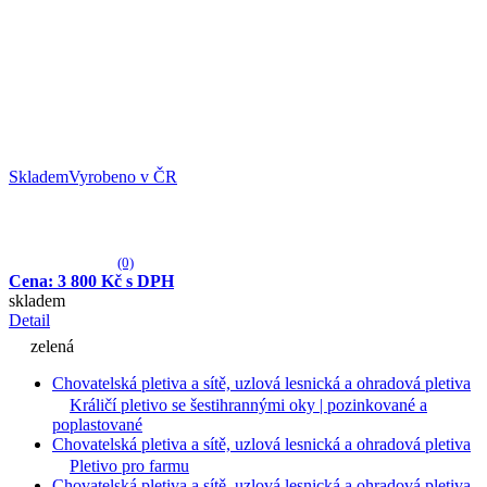
Skladem
Vyrobeno v ČR
(0)
Cena: 3 800 Kč s DPH
skladem
Detail
zelená
Chovatelská pletiva a sítě, uzlová lesnická a ohradová pletiva
Králičí pletivo se šestihrannými oky | pozinkované a
poplastované
Chovatelská pletiva a sítě, uzlová lesnická a ohradová pletiva
Pletivo pro farmu
Chovatelská pletiva a sítě, uzlová lesnická a ohradová pletiva