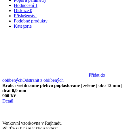
Popis a parametry
Hodnocení
1
Diskuze
0
Příslušenství
Podobné produkty
Kategorie
Přidat do
oblíbených
Odstranit z oblíbených
Králičí šestihranné pletivo poplastované | zelené | oko 13 mm |
drát 0,9 mm
900 Kč
Detail
Venkovní vzorkovna v Rajhradu
Přijďte si k nám v klidu vybrat