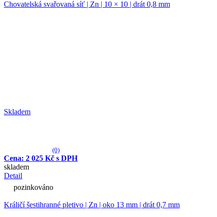
Chovatelská svařovaná síť | Zn | 10 × 10 | drát 0,8 mm
Skladem
(0)
Cena: 2 025 Kč s DPH
skladem
Detail
pozinkováno
Králičí šestihranné pletivo | Zn | oko 13 mm | drát 0,7 mm