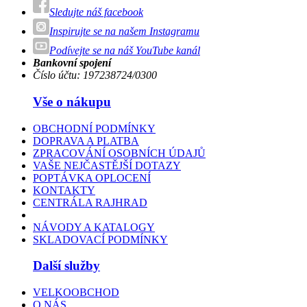
Sledujte náš facebook
Inspirujte se na našem Instagramu
Podívejte se na náš YouTube kanál
Bankovní spojení
Číslo účtu: 197238724/0300
Vše o nákupu
OBCHODNÍ PODMÍNKY
DOPRAVA A PLATBA
ZPRACOVÁNÍ OSOBNÍCH ÚDAJŮ
VAŠE NEJČASTĚJŠÍ DOTAZY
POPTÁVKA OPLOCENÍ
KONTAKTY
CENTRÁLA RAJHRAD
NÁVODY A KATALOGY
SKLADOVACÍ PODMÍNKY
Další služby
VELKOOBCHOD
O NÁS