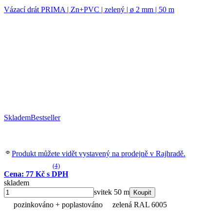
Vázací drát PRIMA | Zn+PVC | zelený | ø 2 mm | 50 m
Skladem
Bestseller
Produkt můžete vidět vystavený na prodejně v Rajhradě.
(4)
Cena: 77 Kč s DPH
skladem
svitek 50 m
Koupit
pozinkováno + poplastováno
zelená RAL 6005