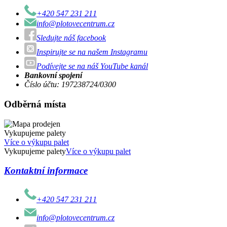
+420 547 231 211
info@plotovecentrum.cz
Sledujte náš facebook
Inspirujte se na našem Instagramu
Podívejte se na náš YouTube kanál
Bankovní spojení
Číslo účtu: 197238724/0300
Odběrná místa
Vykupujeme palety
Více o výkupu palet
Vykupujeme palety
Více o výkupu palet
Kontaktní informace
+420 547 231 211
info@plotovecentrum.cz