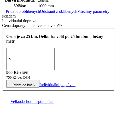
Barva produktu:
zelená
Výška:
1000 mm
Přidat do oblíbených
Odstranit z oblíbených
Všechny parametry
skladem
Individuální doprava
Cena dopravy bude uvedena v košíku
Cena je za 25 bm.
Délku lze volit po 25 bm.
bm = běžný
metr
900
Kč
s DPH
750
Kč
bez DPH
Individuální poptávka
Přidat do košíku
Velkoobchodní spolupráce