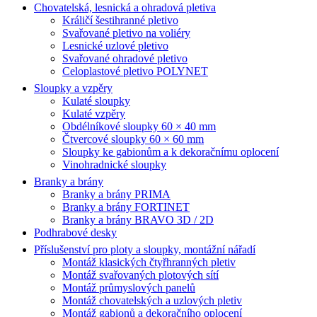
Chovatelská, lesnická a ohradová pletiva
Králičí šestihranné pletivo
Svařované pletivo na voliéry
Lesnické uzlové pletivo
Svařované ohradové pletivo
Celoplastové pletivo POLYNET
Sloupky a vzpěry
Kulaté sloupky
Kulaté vzpěry
Obdélníkové sloupky 60 × 40 mm
Čtvercové sloupky 60 × 60 mm
Sloupky ke gabionům a k dekoračnímu oplocení
Vinohradnické sloupky
Branky a brány
Branky a brány PRIMA
Branky a brány FORTINET
Branky a brány BRAVO 3D / 2D
Podhrabové desky
Příslušenství pro ploty a sloupky, montážní nářadí
Montáž klasických čtyřhranných pletiv
Montáž svařovaných plotových sítí
Montáž průmyslových panelů
Montáž chovatelských a uzlových pletiv
Montáž gabionů a dekoračního oplocení