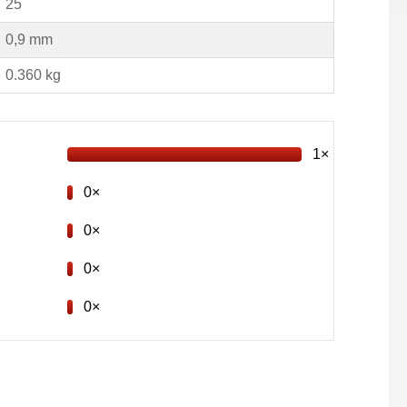
25
0,9 mm
0.360 kg
1×
0×
0×
0×
0×