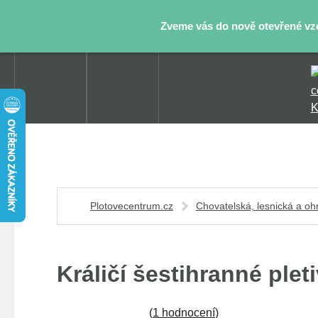
Zveme vás do nově otevřené vzor
Plotovecentrum.cz
Chovatelská, lesnická a oh
Králičí šestihranné plet
(
1 hodnocení
)