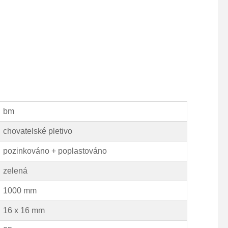
bm
chovatelské pletivo
pozinkováno + poplastováno
zelená
1000 mm
16 x 16 mm