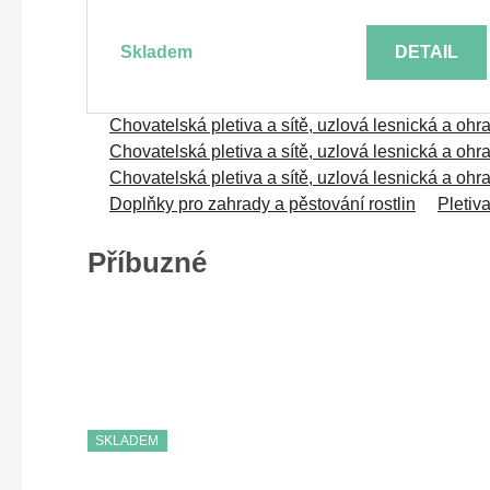
skladem
DETAIL
Chovatelská pletiva a sítě, uzlová lesnická a ohr
Chovatelská pletiva a sítě, uzlová lesnická a ohr
Chovatelská pletiva a sítě, uzlová lesnická a ohr
Doplňky pro zahrady a pěstování rostlin
Pletiv
Příbuzné
SKLADEM