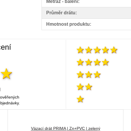
Metráž - balení:
Průměr drátu:
Hmotnost produktu:
ení
l
 ověřených
objednávky.
Vázací drát PRIMA | Zn+PVC | zelený