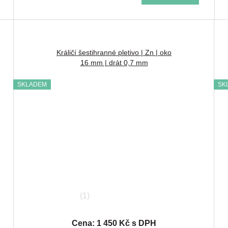
Králičí šestihranné pletivo | Zn | oko
16 mm | drát 0,7 mm
SKLADEM
SK
(1)
Cena: 1 450 Kč s DPH