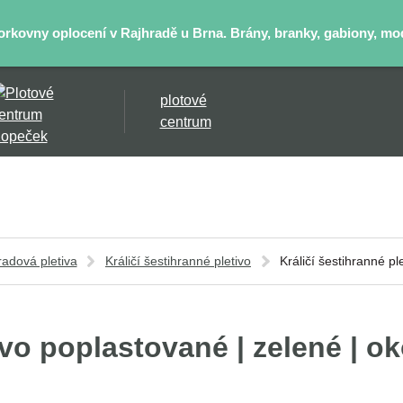
kovny oplocení v Rajhradě u Brna. Brány, branky, gabiony, mode
plotové
centrum
radová pletiva
Králičí šestihranné pletivo
Králičí šestihranné p
ivo poplastované | zelené | o