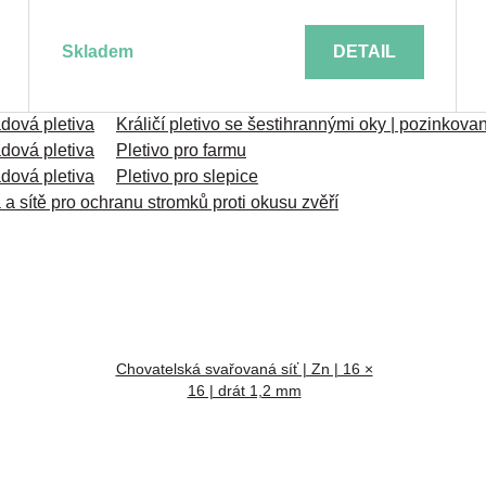
skladem
DETAIL
adová pletiva
Králičí pletivo se šestihrannými oky | pozinkov
adová pletiva
Pletivo pro farmu
adová pletiva
Pletivo pro slepice
a a sítě pro ochranu stromků proti okusu zvěří
Chovatelská svařovaná síť | Zn | 16 ×
16 | drát 1,2 mm