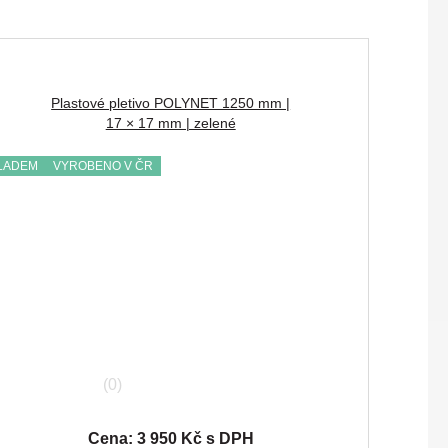
Plastové pletivo POLYNET 1250 mm |
17 × 17 mm | zelené
LADEM
VYROBENO V ČR
(0)
Cena: 3 950 Kč s DPH