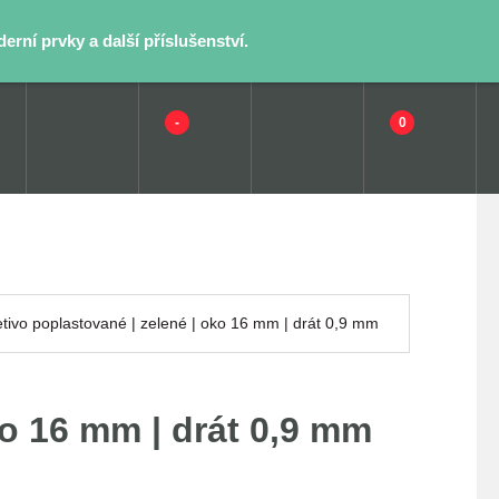
rní prvky a další příslušenství.
-
0
letivo poplastované | zelené | oko 16 mm | drát 0,9 mm
ko 16 mm | drát 0,9 mm