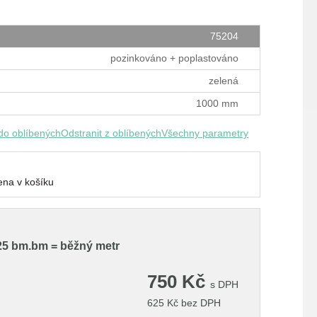
75204
pozinkováno + poplastováno
zelená
1000 mm
 do oblíbených
Odstranit z oblíbených
Všechny parametry
na v košíku
 25 bm.
bm = běžný metr
750
Kč
s DPH
625
Kč
bez DPH