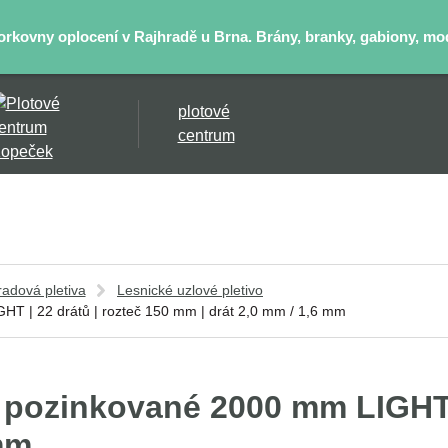
kovny oplocení v Rajhradě u Brna. Brány, branky, gabiony, mode
plotové
centrum
radová pletiva
Lesnické uzlové pletivo
HT | 22 drátů | rozteč 150 mm | drát 2,0 mm / 1,6 mm
 pozinkované 2000 mm LIGHT |
mm