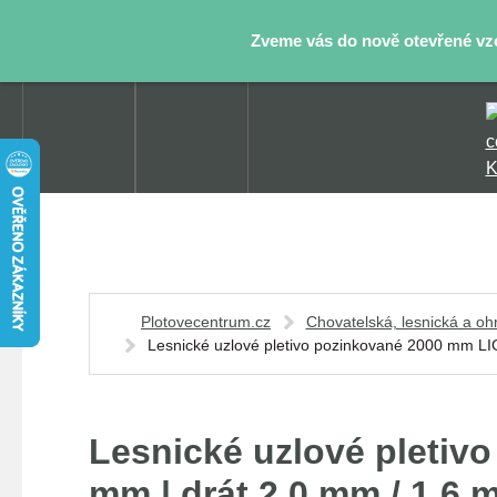
Zveme vás do nově otevřené vzor
Plotovecentrum.cz
Chovatelská, lesnická a oh
Lesnické uzlové pletivo pozinkované 2000 mm LIG
Lesnické uzlové pletivo
mm | drát 2,0 mm / 1,6 