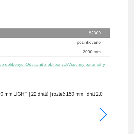
82309
pozinkováno
2000 mm
 do oblíbených
Odstranit z oblíbených
Všechny parametry
1600 mm
skladem