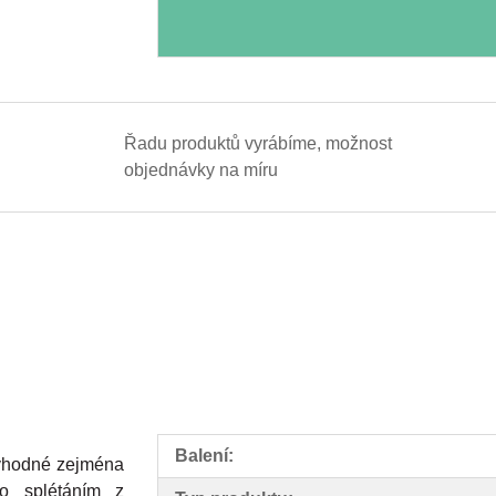
Řadu produktů vyrábíme, možnost
objednávky na míru
Balení:
vhodné zejména
o splétáním z