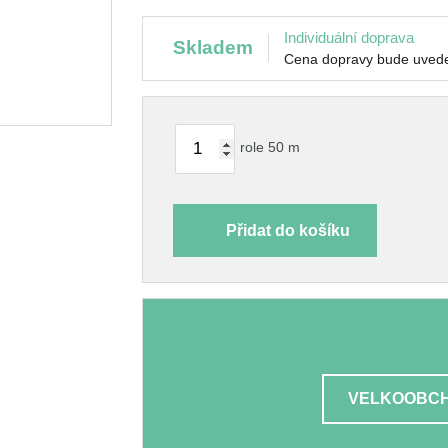
Individuální doprava
skladem
Cena dopravy bude uvede
role 50 m
Přidat do košíku
VELKOOBCH