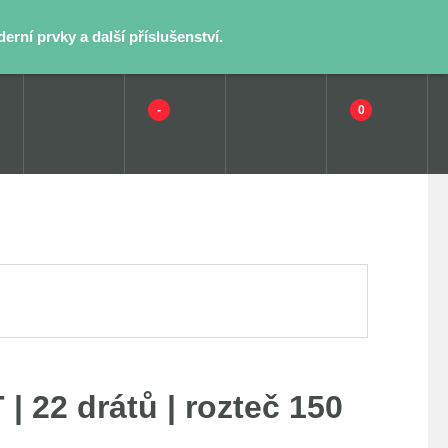
rní prvky a další příslušenství.
-
0
 22 drátů | rozteč 150