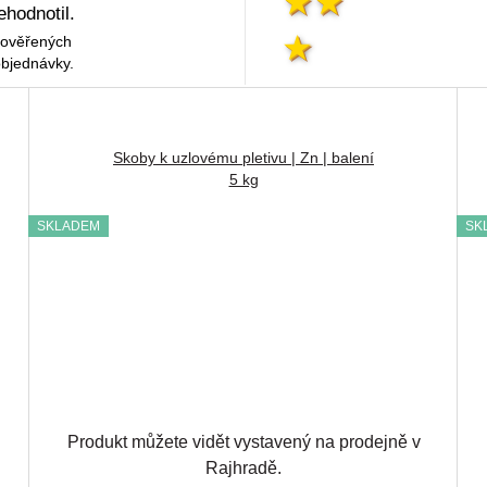
ehodnotil.
 ověřených
objednávky.
Skoby k uzlovému pletivu | Zn | balení
5 kg
SKLADEM
SK
Produkt můžete vidět vystavený na prodejně v
Rajhradě.