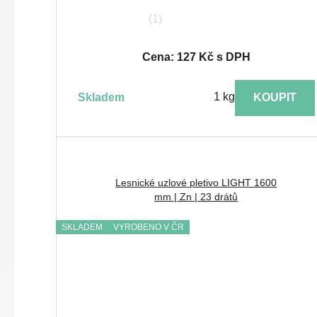
(1)
Cena: 127 Kč s DPH
1 kg
skladem
KOUPIT
Lesnické uzlové pletivo LIGHT 1600
mm | Zn | 23 drátů
SKLADEM
VYROBENO V ČR