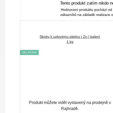
Tento produkt zatím nikdo n
Hodnocení produktu pochází od
zákazníků na základě realizace 
Skoby k uzlovému pletivu | Zn | balení
1 kg
SKLADEM
Produkt můžete vidět vystavený na prodejně v
Rajhradě.