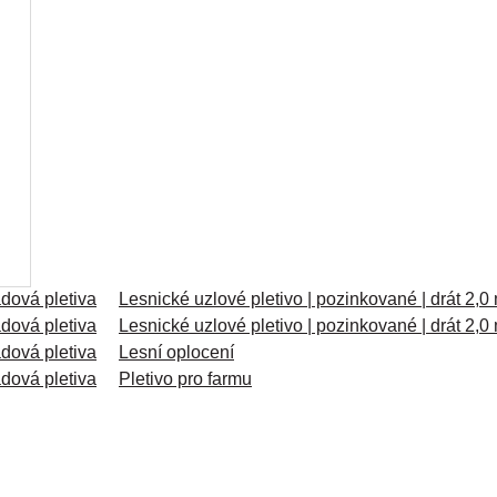
adová pletiva
Lesnické uzlové pletivo | pozinkované | drát 2,
adová pletiva
Lesnické uzlové pletivo | pozinkované | drát 2,
adová pletiva
Lesní oplocení
adová pletiva
Pletivo pro farmu