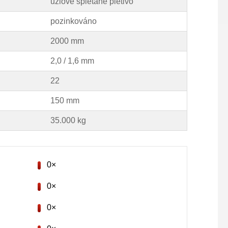
uzlové splétané pletivo
pozinkováno
2000 mm
2,0 / 1,6 mm
22
150 mm
35.000 kg
0×
0×
0×