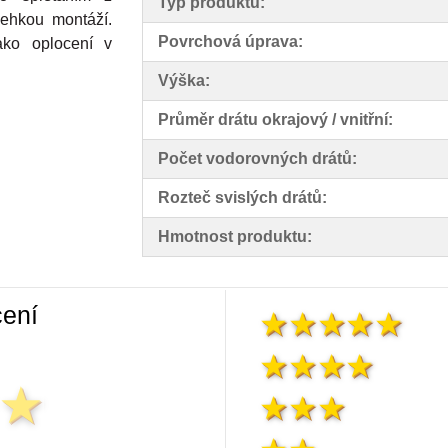
Typ produktu:
ehkou montáží.
Povrchová úprava:
ako oplocení v
Výška:
Průměr drátu okrajový / vnitřní:
Počet vodorovných drátů:
Rozteč svislých drátů:
Hmotnost produktu:
ení