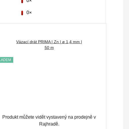
0×
0×
Vázací drát PRIMA | Zn | ø 1,4 mm |
50 m
LADEM
Produkt můžete vidět vystavený na prodejně v
Rajhradě.